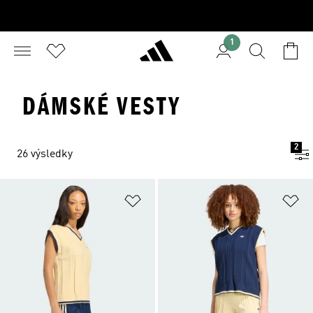
1
DÁMSKÉ VESTY
2
26 výsledky
Přidat do seznamu přání
Př