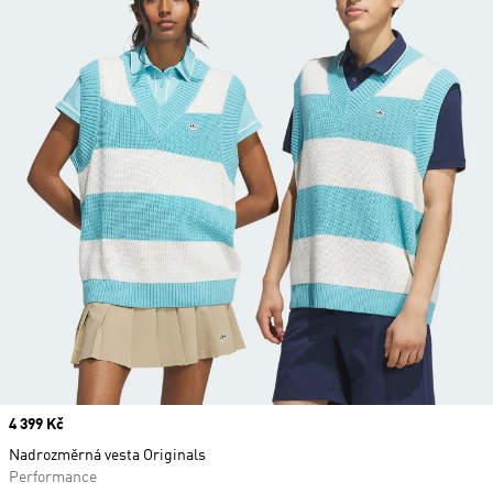
Price
4 399 Kč
Nadrozměrná vesta Originals
Performance