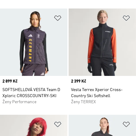
Přidat do seznamu přání
Př
Price
2 899 Kč
Price
2 399 Kč
SOFTSHELLOVÁ VESTA Team D
Vesta Terrex Xperior Cross-
Xploric CROSSCOUNTRY-SKI
Country Ski Softshell
Ženy Performance
Ženy TERREX
Přidat do seznamu přání
Př