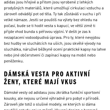
adidas jsou hřejivé a přitom jsou vyrobené z lehkých
prodyšných materiálů, které umožňují cirkulaci vzduchu a
zároveň odvádějí pot od těla. Ty tak zůstáváš v suchu i při
velké námaze. Jestli se pouštíš na výlety bez ohledu na
počasí, bude se ti hodit vesta s kapucí, ve větší zimě ti
přijde vhod bunda s péřovou výplní. V dešti je zas k
nezaplacení vodoodpudivá úprava. Pro ty, které nevyjdou
bez hudby ve sluchátcích na uších, jsou skvělé vývody na
sluchátka, náruživé běžkyně ocení praktické kapsy na lahve
nebo jiné občerstvení či zapínací kapsy na mobil nebo
peněženku.
DÁMSKÁ VESTA PRO AKTIVNÍ
ŽENY, KTERÉ MAJÍ VKUS
Dámské vesty od adidasu jsou zkrátka funkční sportovní
kousky, ale nejsou určené výhradně pro pobyt v přírodě.
Zároveň jde totiž o slušivé modely, ve kterých si dáma