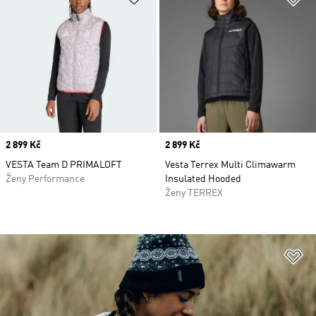
Price
2 899 Kč
Price
2 899 Kč
VESTA Team D PRIMALOFT
Vesta Terrex Multi Climawarm
Ženy Performance
Insulated Hooded
Ženy TERREX
Př