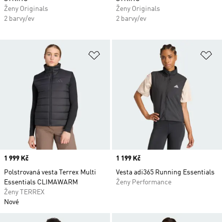
Ženy Originals
Ženy Originals
2 barvy/ev
2 barvy/ev
Přidat do seznamu přání
Př
Price
1 999 Kč
Price
1 199 Kč
Polstrovaná vesta Terrex Multi
Vesta adi365 Running Essentials
Essentials CLIMAWARM
Ženy Performance
Ženy TERREX
Nové