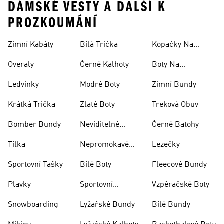
DÁMSKÉ VESTY A DALŠÍ K
PROZKOUMÁNÍ
Zimní Kabáty
Bílá Trička
Kopačky Na
Rugby
Overaly
Černé Kalhoty
Boty Na
Skateboarding
Ledvinky
Modré Boty
Zimní Bundy
Krátká Trička
Zlaté Boty
Treková Obuv
Bomber Bundy
Neviditelné
Černé Batohy
Ponožky
Tílka
Nepromokavé
Lezečky
Bundy
Sportovní Tašky
Bílé Boty
Fleecové Bundy
Plavky
Sportovní
Vzpěračské Boty
Oblečení
Snowboarding
Lyžařské Bundy
Bílé Bundy