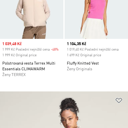
Sale price
1 039,48 Kč
Current price
1 104,35 Kč
1 999 Kč Poslední nejnižší cena
-48%
Discount
1 019,40 Kč Poslední nejnižší cena
1 999 Kč Original price
1 699 Kč Original price
Polstrovaná vesta Terrex Multi
Fluffy Knitted Vest
Essentials CLIMAWARM
Ženy Originals
Ženy TERREX
Př