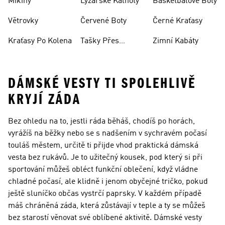
Mikiny
Lyžařské Kalhoty
Basketbalové Boty
Větrovky
Červené Boty
Černé Kraťasy
Kraťasy Po Kolena
Tašky Přes
Zimní Kabáty
Rameno
DÁMSKÉ VESTY TI SPOLEHLIVĚ
KRYJÍ ZÁDA
Bez ohledu na to, jestli ráda běháš, chodíš po horách,
vyrážíš na běžky nebo se s nadšením v sychravém počasí
touláš městem, určitě ti přijde vhod praktická dámská
vesta bez rukávů. Je to užitečný kousek, pod který si při
sportování můžeš obléct funkční oblečení, když vládne
chladné počasí, ale klidně i jenom obyčejné tričko, pokud
ještě sluníčko občas vystrčí paprsky. V každém případě
máš chráněná záda, která zůstávají v teple a ty se můžeš
bez starostí věnovat své oblíbené aktivitě. Dámské vesty