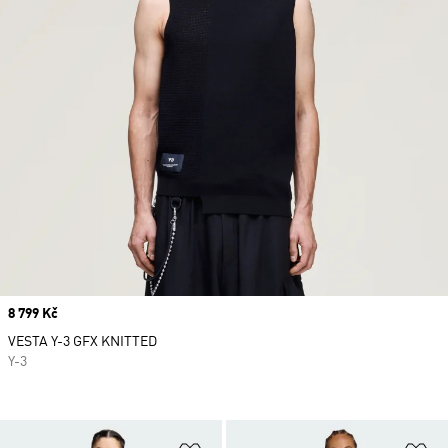
Price
8 799 Kč
VESTA Y-3 GFX KNITTED
Y-3
Přidat do seznamu přání
Př