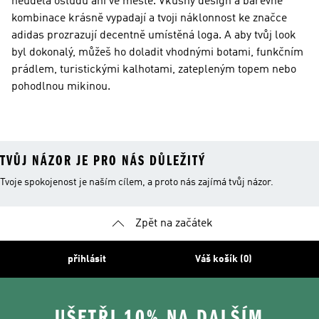
neudělá ostudu ani ve městě. Vkusný design a barevné
kombinace krásně vypadají a tvoji náklonnost ke značce
adidas prozrazují decentně umístěná loga. A aby tvůj look
byl dokonalý, můžeš ho doladit vhodnými botami, funkčním
prádlem, turistickými kalhotami, zatepleným topem nebo
pohodlnou mikinou.
TVŮJ NÁZOR JE PRO NÁS DŮLEŽITÝ
Tvoje spokojenost je naším cílem, a proto nás zajímá tvůj názor.
Zpět na začátek
přihlásit
Váš košík (0)
UŠETŘI 10% NA DALŠÍM