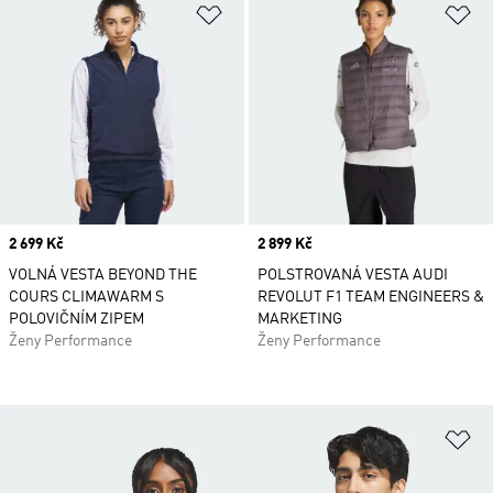
Přidat do seznamu přání
Př
Price
2 699 Kč
Price
2 899 Kč
VOLNÁ VESTA BEYOND THE
POLSTROVANÁ VESTA AUDI
COURS CLIMAWARM S
REVOLUT F1 TEAM ENGINEERS &
POLOVIČNÍM ZIPEM
MARKETING
Ženy Performance
Ženy Performance
Př