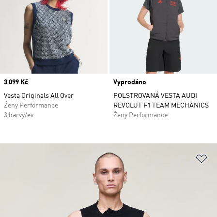
Price
3 099 Kč
Vyprodáno
Vesta Originals All Over
POLSTROVANÁ VESTA AUDI
Ženy Performance
REVOLUT F1 TEAM MECHANICS
3 barvy/ev
Ženy Performance
Př