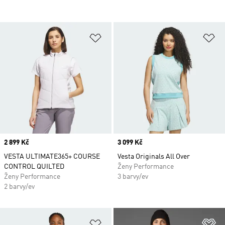
Přidat do seznamu přání
Př
Price
2 899 Kč
Price
3 099 Kč
VESTA ULTIMATE365+ COURSE
Vesta Originals All Over
CONTROL QUILTED
Ženy Performance
Ženy Performance
3 barvy/ev
2 barvy/ev
Přidat do seznamu přání
Př