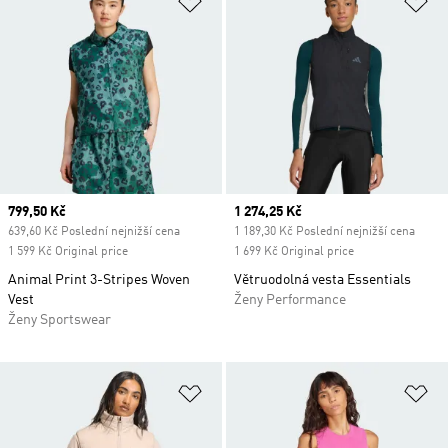
Current price
799,50 Kč
Current price
1 274,25 Kč
639,60 Kč Poslední nejnižší cena
1 189,30 Kč Poslední nejnižší cena
1 599 Kč Original price
1 699 Kč Original price
Animal Print 3-Stripes Woven
Větruodolná vesta Essentials
Vest
Ženy Performance
Ženy Sportswear
Přidat do seznamu přání
Př