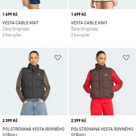
Price
1 699 Kč
Price
1 699 Kč
VESTA CABLE KNIT
VESTA CABLE KNIT
Ženy Originals
Ženy Originals
2 barvy/ev
2 barvy/ev
Přidat do seznamu přání
Př
Price
2 399 Kč
Price
2 399 Kč
POLSTROVANÁ VESTA ROVNÉHO
POLSTROVANÁ VESTA ROVNÉHO
STŘIHU
STŘIHU