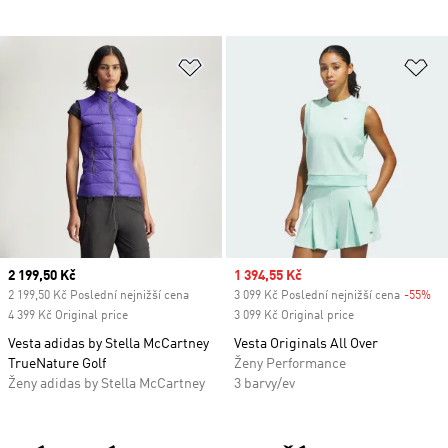
Přidat do seznamu přání
Př
Current price
2 199,50 Kč
Sale price
1 394,55 Kč
2 199,50 Kč Poslední nejnižší cena
3 099 Kč Poslední nejnižší cena
-55%
Di
4 399 Kč Original price
3 099 Kč Original price
Vesta adidas by Stella McCartney
Vesta Originals All Over
TrueNature Golf
Ženy Performance
Ženy adidas by Stella McCartney
3 barvy/ev