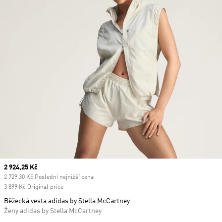
Current price
2 924,25 Kč
2 729,30 Kč Poslední nejnižší cena
3 899 Kč Original price
Běžecká vesta adidas by Stella McCartney
Ženy adidas by Stella McCartney