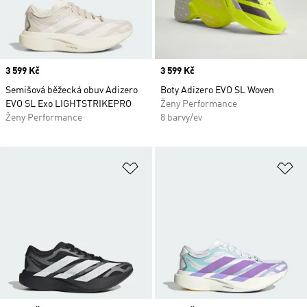
Price
3 599 Kč
Price
3 599 Kč
Semišová běžecká obuv Adizero
Boty Adizero EVO SL Woven
EVO SL Exo LIGHTSTRIKEPRO
Ženy Performance
Ženy Performance
8 barvy/ev
Přidat do seznamu přání
Př