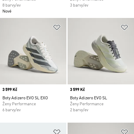
8 barvy/ev
3 barvy/ev
Nové
Přidat do seznamu přání
Př
Price
3 599 Kč
Price
3 599 Kč
Boty Adizero EVO SL EXO
Boty Adizero EVO SL
Ženy Performance
Ženy Performance
6 barvy/ev
2 barvy/ev
Přidat do seznamu přání
Př