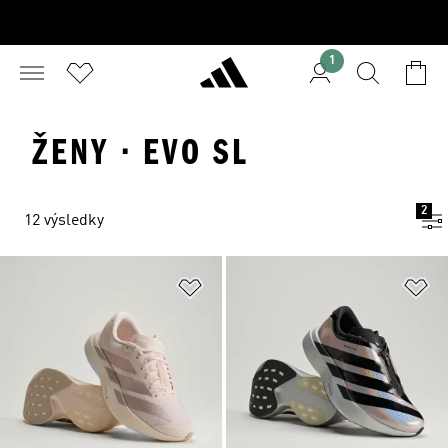
1
ŽENY · EVO SL
2
12 výsledky
Přidat do seznamu přání
Př