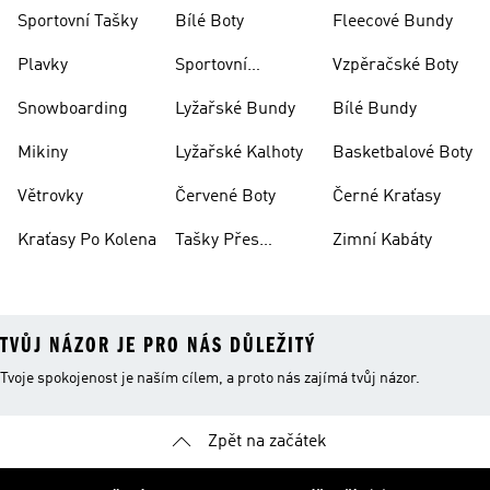
Bundy
Sportovní Tašky
Bílé Boty
Fleecové Bundy
Plavky
Sportovní
Vzpěračské Boty
Oblečení
Snowboarding
Lyžařské Bundy
Bílé Bundy
Mikiny
Lyžařské Kalhoty
Basketbalové Boty
Větrovky
Červené Boty
Černé Kraťasy
Kraťasy Po Kolena
Tašky Přes
Zimní Kabáty
Rameno
TVŮJ NÁZOR JE PRO NÁS DŮLEŽITÝ
Tvoje spokojenost je naším cílem, a proto nás zajímá tvůj názor.
Zpět na začátek