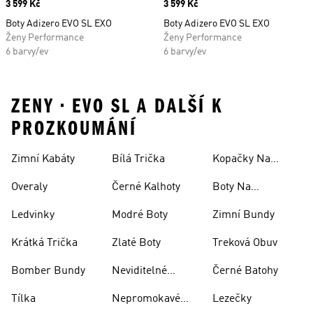
Price
3 599 Kč
Price
3 599 Kč
Boty Adizero EVO SL EXO
Boty Adizero EVO SL EXO
Ženy Performance
Ženy Performance
6 barvy/ev
6 barvy/ev
ZENY • EVO SL A DALŠÍ K
PROZKOUMÁNÍ
Zimní Kabáty
Bílá Trička
Kopačky Na
Rugby
Overaly
Černé Kalhoty
Boty Na
Skateboarding
Ledvinky
Modré Boty
Zimní Bundy
Krátká Trička
Zlaté Boty
Treková Obuv
Bomber Bundy
Neviditelné
Černé Batohy
Ponožky
Tílka
Nepromokavé
Lezečky