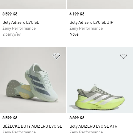
Price
3 599 Kč
Price
4 199 Kč
Boty Adizero EVO SL
Boty Adizero EVO SL ZIP
Ženy Performance
Ženy Performance
2 barvy/ev
Nové
Přidat do seznamu přání
Př
Price
3 599 Kč
Price
3 899 Kč
BĚŽECKÉ BOTY ADIZERO EVO SL
Boty ADIZERO EVO SL ATR
Ženy Performance
Ženy Performance