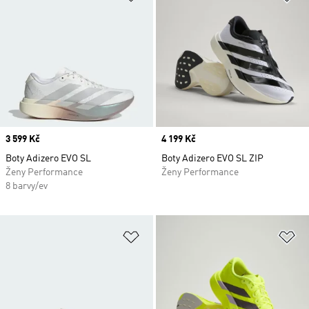
Price
3 599 Kč
Price
4 199 Kč
Boty Adizero EVO SL
Boty Adizero EVO SL ZIP
Ženy Performance
Ženy Performance
8 barvy/ev
Přidat do seznamu přání
Př