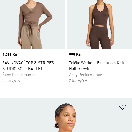
Price
1 499 Kč
Price
999 Kč
ZAVINOVACÍ TOP 3-STRIPES
Tričko Workout Essentials Knit
STUDIO SOFT BALLET
Halterneck
Ženy Performance
Ženy Performance
3 barvy/ev
2 barvy/ev
Př