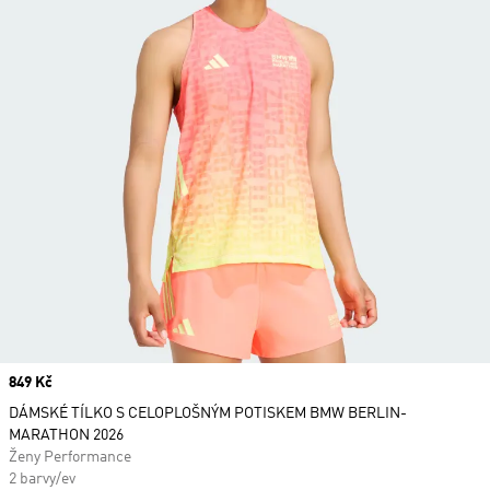
Price
849 Kč
DÁMSKÉ TÍLKO S CELOPLOŠNÝM POTISKEM BMW BERLIN-
MARATHON 2026
Ženy Performance
2 barvy/ev