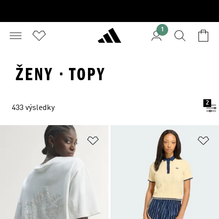
1
ŽENY · TOPY
2
433 výsledky
Přidat do seznamu přání
Př