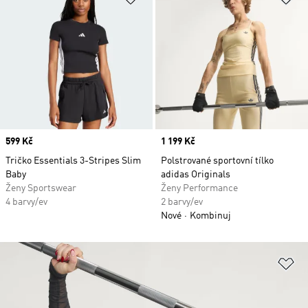
Price
599 Kč
Price
1 199 Kč
Tričko Essentials 3-Stripes Slim
Polstrované sportovní tílko
Baby
adidas Originals
Ženy Sportswear
Ženy Performance
4 barvy/ev
2 barvy/ev
Nové
Kombinuj
Př