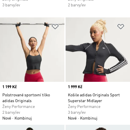
3 barvy/ev
2 barvy/ev
Přidat do seznamu přání
Př
Price
1 199 Kč
Price
1 999 Kč
Polstrované sportovní tílko
Košile adidas Originals Sport
adidas Originals
Superstar Midlayer
Ženy Performance
Ženy Performance
2 barvy/ev
3 barvy/ev
Nové
Kombinuj
Nové
Kombinuj