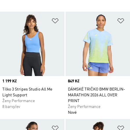
Přidat do seznamu přání
Př
Price
1 199 Kč
Price
849 Kč
Tílko 3 Stripes Studio All Me
DÁMSKÉ TRIČKO BMW BERLIN-
Light Support
MARATHON 2026 ALL OVER
Ženy Performance
PRINT
8 barvy/ev
Ženy Performance
Nové
Přidat do seznamu přání
Př