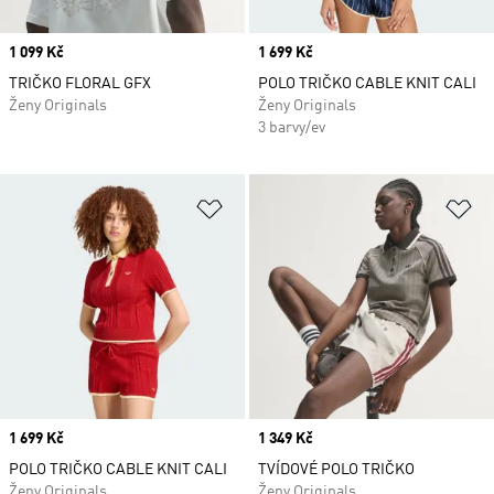
Price
1 099 Kč
Price
1 699 Kč
TRIČKO FLORAL GFX
POLO TRIČKO CABLE KNIT CALI
Ženy Originals
Ženy Originals
3 barvy/ev
Přidat do seznamu přání
Př
Price
1 699 Kč
Price
1 349 Kč
POLO TRIČKO CABLE KNIT CALI
TVÍDOVÉ POLO TRIČKO
Ženy Originals
Ženy Originals