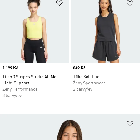
Přidat do seznamu přání
Př
Price
1 199 Kč
Price
849 Kč
Tílko 3 Stripes Studio All Me
Tílko Soft Lux
Light Support
Ženy Sportswear
Ženy Performance
2 barvy/ev
8 barvy/ev
Př