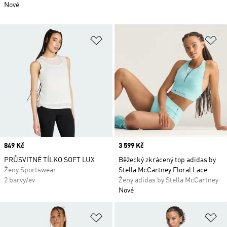
Nové
Přidat do seznamu přání
Př
Price
849 Kč
Price
3 599 Kč
PRŮSVITNÉ TÍLKO SOFT LUX
Běžecký zkrácený top adidas by
Ženy Sportswear
Stella McCartney Floral Lace
2 barvy/ev
Ženy adidas by Stella McCartney
Nové
Přidat do seznamu přání
Př