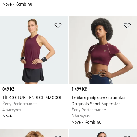
Nové
Kombinuj
Přidat do seznamu přání
Př
Price
849 Kč
Price
1 499 Kč
TÍLKO CLUB TENIS CLIMACOOL
Tričko s podprsenkou adidas
Ženy Performance
Originals Sport Superstar
4 barvy/ev
Ženy Performance
Nové
3 barvy/ev
Nové
Kombinuj