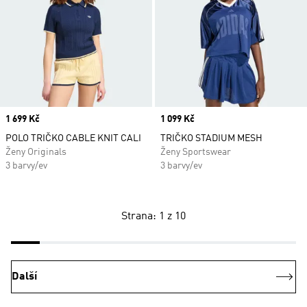
Price
1 699 Kč
Price
1 099 Kč
POLO TRIČKO CABLE KNIT CALI
TRIČKO STADIUM MESH
Ženy Originals
Ženy Sportswear
3 barvy/ev
3 barvy/ev
Strana: 1 z 10
Další