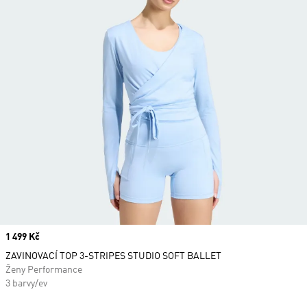
Price
1 499 Kč
ZAVINOVACÍ TOP 3-STRIPES STUDIO SOFT BALLET
Ženy Performance
3 barvy/ev