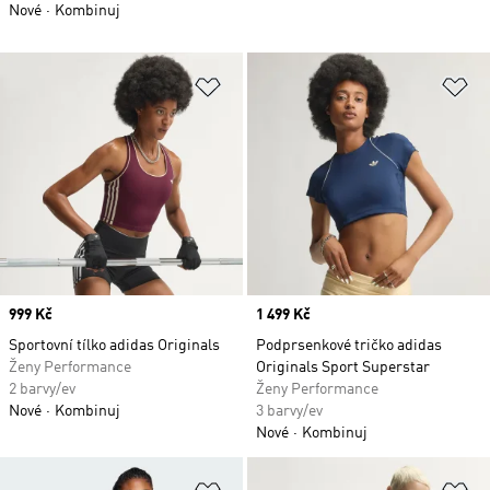
Nové
Kombinuj
Přidat do seznamu přání
Př
Price
999 Kč
Price
1 499 Kč
Sportovní tílko adidas Originals
Podprsenkové tričko adidas
Ženy Performance
Originals Sport Superstar
2 barvy/ev
Ženy Performance
Nové
Kombinuj
3 barvy/ev
Nové
Kombinuj
Přidat do seznamu přání
Př