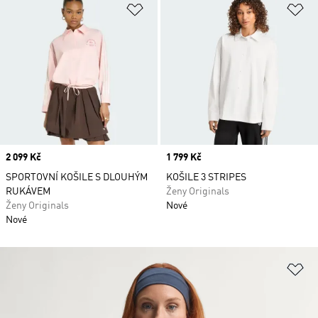
Přidat do seznamu přání
Př
Price
2 099 Kč
Price
1 799 Kč
SPORTOVNÍ KOŠILE S DLOUHÝM
KOŠILE 3 STRIPES
RUKÁVEM
Ženy Originals
Ženy Originals
Nové
Nové
Př