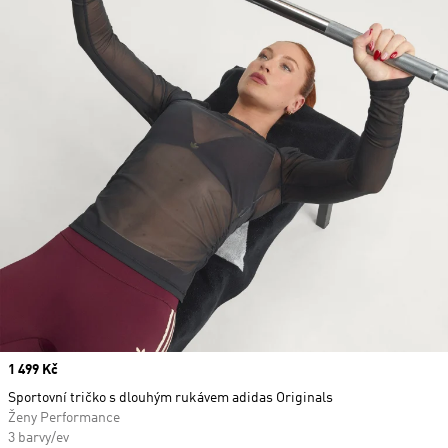
Price
1 499 Kč
Sportovní tričko s dlouhým rukávem adidas Originals
Ženy Performance
3 barvy/ev