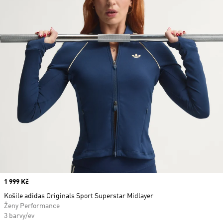
Price
1 999 Kč
Košile adidas Originals Sport Superstar Midlayer
Ženy Performance
3 barvy/ev