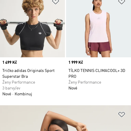
Přidat do seznamu přání
Př
Price
1 499 Kč
Price
1 999 Kč
Tričko adidas Originals Sport
TÍLKO TENNIS CLIMACOOL+ 3D
Superstar Bra
PRO
Ženy Performance
Ženy Performance
3 barvy/ev
Nové
Nové
Kombinuj
Př