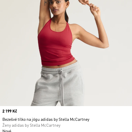
Price
2 199 Kč
Bezešvé tílko na jógu adidas by Stella McCartney
Ženy adidas by Stella McCartney
Nové