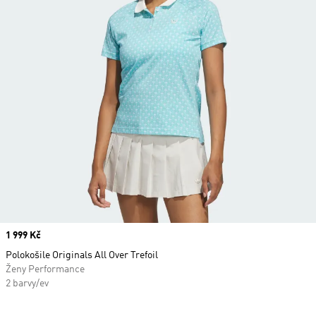
Price
1 999 Kč
Polokošile Originals All Over Trefoil
Ženy Performance
2 barvy/ev