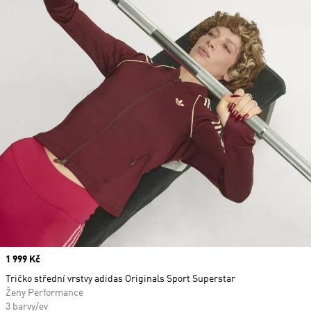
Price
1 999 Kč
Tričko střední vrstvy adidas Originals Sport Superstar
Ženy Performance
3 barvy/ev