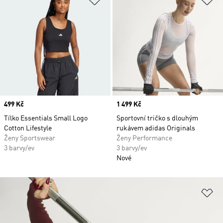
Price
499 Kč
Price
1 499 Kč
Tílko Essentials Small Logo
Sportovní tričko s dlouhým
Cotton Lifestyle
rukávem adidas Originals
Ženy Sportswear
Ženy Performance
3 barvy/ev
3 barvy/ev
Nové
Př