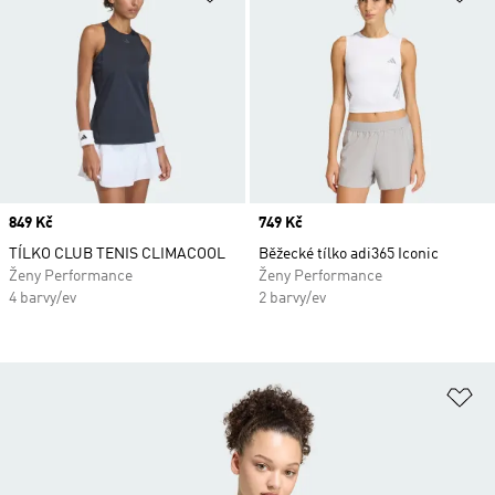
Price
849 Kč
Price
749 Kč
TÍLKO CLUB TENIS CLIMACOOL
Běžecké tílko adi365 Iconic
Ženy Performance
Ženy Performance
4 barvy/ev
2 barvy/ev
Př