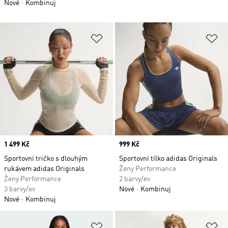
Nové
Kombinuj
Přidat do seznamu přání
Př
Price
1 499 Kč
Price
999 Kč
Sportovní tričko s dlouhým
Sportovní tílko adidas Originals
rukávem adidas Originals
Ženy Performance
Ženy Performance
2 barvy/ev
3 barvy/ev
Nové
Kombinuj
Nové
Kombinuj
Přidat do seznamu přání
Př