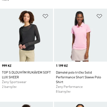
Přidat do seznamu přání
Př
Price
999 Kč
Price
1 199 Kč
TOP S DLOUHÝM RUKÁVEM SOFT
Dámské polo tričko Solid
LUX SHEER
Performance Short Sleeve Polo
Ženy Sportswear
Shirt
2 barvy/ev
Ženy Performance
8 barvy/ev