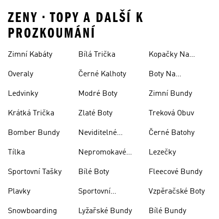
ZENY • TOPY A DALŠÍ K
PROZKOUMÁNÍ
Zimní Kabáty
Bílá Trička
Kopačky Na
Rugby
Overaly
Černé Kalhoty
Boty Na
Skateboarding
Ledvinky
Modré Boty
Zimní Bundy
Krátká Trička
Zlaté Boty
Treková Obuv
Bomber Bundy
Neviditelné
Černé Batohy
Ponožky
Tílka
Nepromokavé
Lezečky
Bundy
Sportovní Tašky
Bílé Boty
Fleecové Bundy
Plavky
Sportovní
Vzpěračské Boty
Oblečení
Snowboarding
Lyžařské Bundy
Bílé Bundy