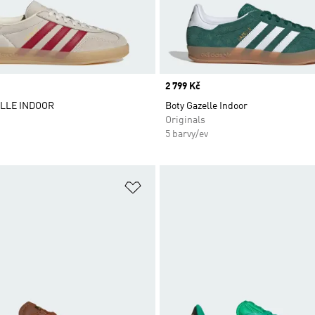
Price
2 799 Kč
LLE INDOOR
Boty Gazelle Indoor
Originals
5 barvy/ev
namu přání
Přidat do seznamu přání