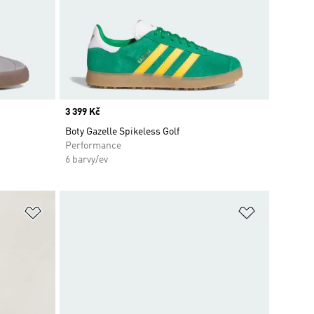
Price
3 399 Kč
Boty Gazelle Spikeless Golf
Performance
6 barvy/ev
Přidat do seznamu přání
Přidat do 