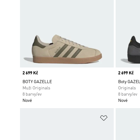
Price
2 699 Kč
Price
2 699 Kč
BOTY GAZELLE
Boty GAZE
Muži Originals
Originals
8 barvy/ev
8 barvy/ev
Nové
Nové
Přidat do sez