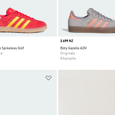
Price
2 699 Kč
e Spikeless Golf
Boty Gazelle ADV
ce
Originals
8 barvy/ev
namu přání
Přidat do seznamu přání