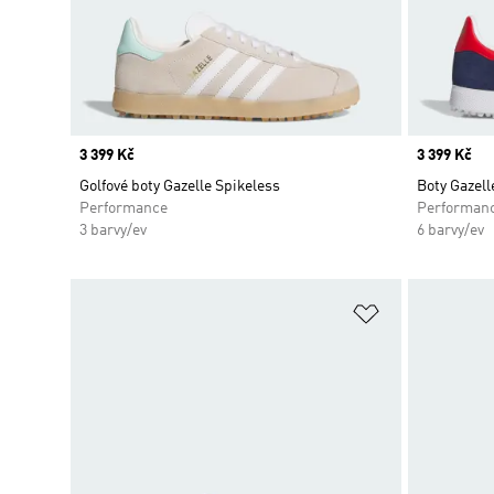
Price
3 399 Kč
Price
3 399 Kč
Golfové boty Gazelle Spikeless
Boty Gazell
Performance
Performan
3 barvy/ev
6 barvy/ev
Přidat do sez