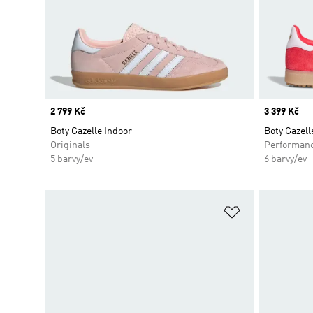
Price
2 799 Kč
Price
3 399 Kč
Boty Gazelle Indoor
Boty Gazell
Originals
Performan
5 barvy/ev
6 barvy/ev
Přidat do sez