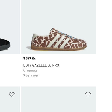
Price
3 099 Kč
BOTY GAZELLE LO PRO
Originals
9 barvy/ev
Přidat do seznamu přání
Přidat do 