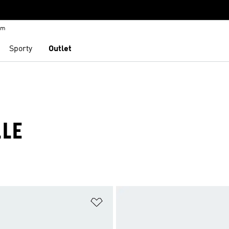
em
Sporty
Outlet
LLE
namu přání
Přidat do seznamu přání