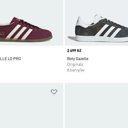
Price
2 699 Kč
LLE LO PRO
Boty Gazelle
Originals
8 barvy/ev
namu přání
Přidat do seznamu přání