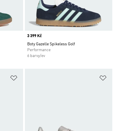
Price
3 399 Kč
Boty Gazelle Spikeless Golf
Performance
6 barvy/ev
Přidat do seznamu přání
Přidat do 