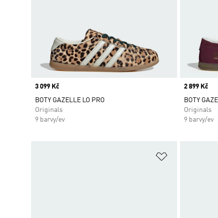
Price
3 099 Kč
Price
2 899 Kč
BOTY GAZELLE LO PRO
BOTY GAZE
Originals
Originals
9 barvy/ev
9 barvy/ev
Přidat do sez