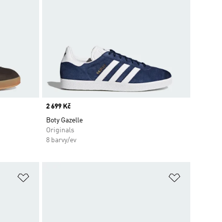
Price
2 699 Kč
Boty Gazelle
Originals
8 barvy/ev
Přidat do seznamu přání
Přidat do 