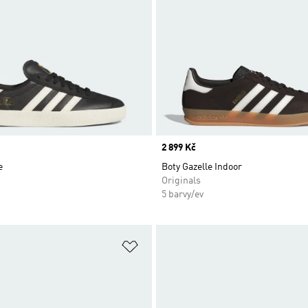
Price
2 899 Kč
e
Boty Gazelle Indoor
Originals
5 barvy/ev
namu přání
Přidat do seznamu přání