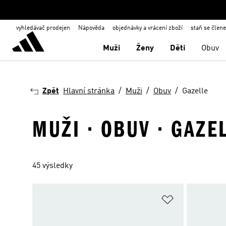
vyhledávač prodejen
Nápověda
objednávky a vrácení zboží
staň se člen
Muži
Ženy
Děti
Obuv
Zpět
Hlavní stránka
Muži
Obuv
Gazelle
MUŽI · OBUV · GAZE
45 výsledky
Přidat do sez