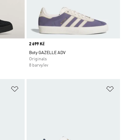
Price
2 699 Kč
Boty GAZELLE ADV
Originals
8 barvy/ev
Přidat do seznamu přání
Přidat do 