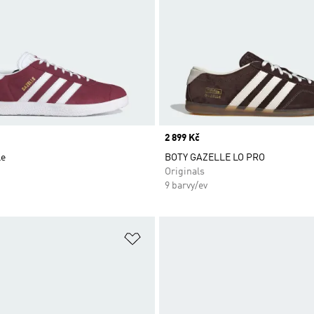
Price
2 899 Kč
le
BOTY GAZELLE LO PRO
Originals
9 barvy/ev
namu přání
Přidat do seznamu přání