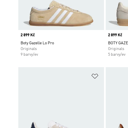
Price
2 899 Kč
Price
2 899 Kč
Boty Gazelle Lo Pro
BOTY GAZE
Originals
Originals
9 barvy/ev
5 barvy/ev
Přidat do sez