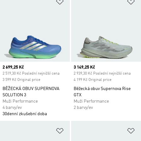
Přidat do seznamu přání
Př
Current price
2 699,25 Kč
Current price
3 149,25 Kč
2 519,30 Kč Poslední nejnižší cena
2 939,30 Kč Poslední nejnižší cena
3 599 Kč Original price
4 199 Kč Original price
BĚŽECKÁ OBUV SUPERNOVA
Běžecká obuv Supernova Rise
SOLUTION 3
GTX
Muži Performance
Muži Performance
4 barvy/ev
2 barvy/ev
30denní zkušební doba
Přidat do seznamu přání
Př