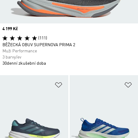
Price
4 199 Kč
(111)
BĚŽECKÁ OBUV SUPERNOVA PRIMA 2
Muži Performance
3 barvy/ev
30denní zkušební doba
Přidat do seznamu přání
Př