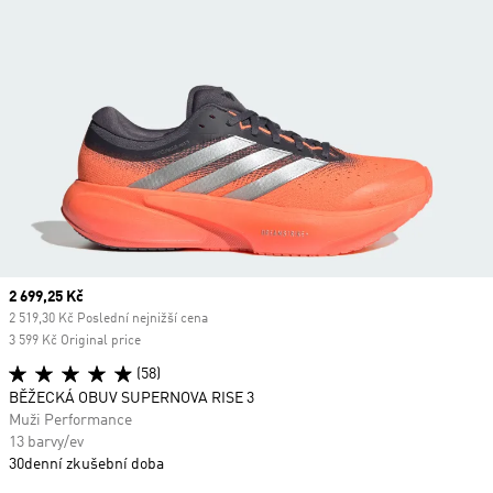
Current price
2 699,25 Kč
2 519,30 Kč Poslední nejnižší cena
3 599 Kč Original price
(58)
BĚŽECKÁ OBUV SUPERNOVA RISE 3
Muži Performance
13 barvy/ev
30denní zkušební doba