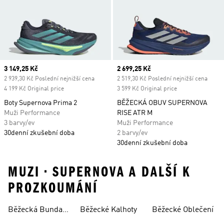
Current price
3 149,25 Kč
Current price
2 699,25 Kč
2 939,30 Kč Poslední nejnižší cena
2 519,30 Kč Poslední nejnižší cena
4 199 Kč Original price
3 599 Kč Original price
Boty Supernova Prima 2
BĚŽECKÁ OBUV SUPERNOVA
Muži Performance
RISE ATR M
3 barvy/ev
Muži Performance
30denní zkušební doba
2 barvy/ev
30denní zkušební doba
MUZI • SUPERNOVA A DALŠÍ K
PROZKOUMÁNÍ
Běžecká Bunda
Běžecké Kalhoty
Běžecké Oblečení
Dámská