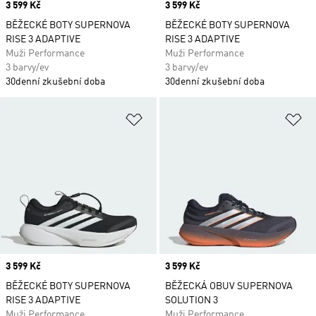
Price
3 599 Kč
Price
3 599 Kč
BĚŽECKÉ BOTY SUPERNOVA
BĚŽECKÉ BOTY SUPERNOVA
RISE 3 ADAPTIVE
RISE 3 ADAPTIVE
Muži Performance
Muži Performance
3 barvy/ev
3 barvy/ev
30denní zkušební doba
30denní zkušební doba
Přidat do seznamu přání
Př
Price
3 599 Kč
Price
3 599 Kč
BĚŽECKÉ BOTY SUPERNOVA
BĚŽECKÁ OBUV SUPERNOVA
RISE 3 ADAPTIVE
SOLUTION 3
Muži Performance
Muži Performance