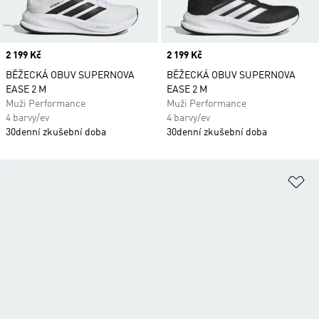
Price
2 199 Kč
Price
2 199 Kč
BĚŽECKÁ OBUV SUPERNOVA
BĚŽECKÁ OBUV SUPERNOVA
EASE 2 M
EASE 2 M
Muži Performance
Muži Performance
4 barvy/ev
4 barvy/ev
30denní zkušební doba
30denní zkušební doba
Př