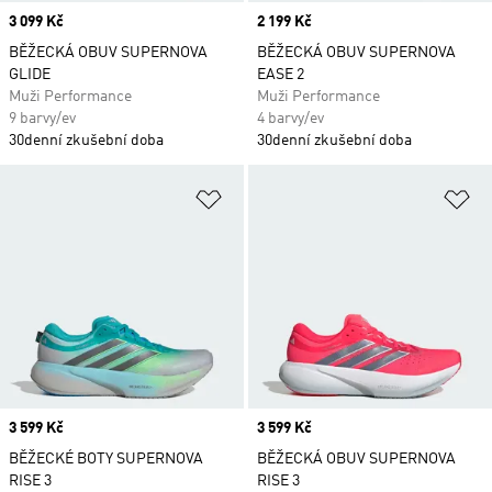
Price
3 099 Kč
Price
2 199 Kč
BĚŽECKÁ OBUV SUPERNOVA
BĚŽECKÁ OBUV SUPERNOVA
GLIDE
EASE 2
Muži Performance
Muži Performance
9 barvy/ev
4 barvy/ev
30denní zkušební doba
30denní zkušební doba
Přidat do seznamu přání
Př
Price
3 599 Kč
Price
3 599 Kč
BĚŽECKÉ BOTY SUPERNOVA
BĚŽECKÁ OBUV SUPERNOVA
RISE 3
RISE 3