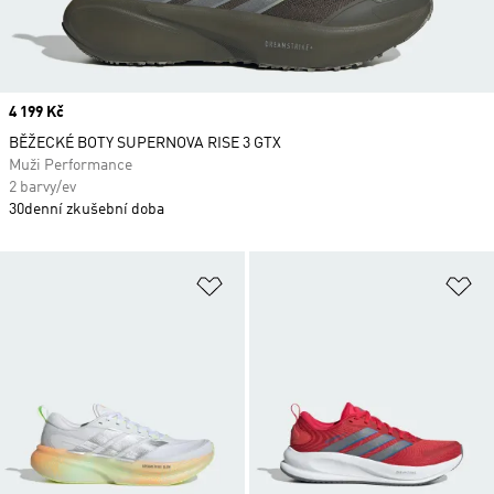
Price
4 199 Kč
BĚŽECKÉ BOTY SUPERNOVA RISE 3 GTX
Muži Performance
2 barvy/ev
30denní zkušební doba
Přidat do seznamu přání
Př