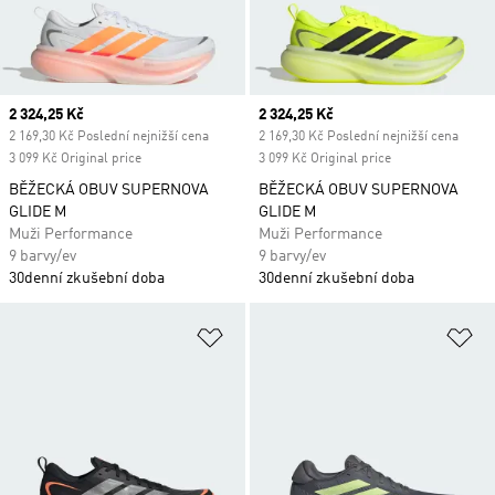
Current price
2 324,25 Kč
Current price
2 324,25 Kč
2 169,30 Kč Poslední nejnižší cena
2 169,30 Kč Poslední nejnižší cena
3 099 Kč Original price
3 099 Kč Original price
BĚŽECKÁ OBUV SUPERNOVA
BĚŽECKÁ OBUV SUPERNOVA
GLIDE M
GLIDE M
Muži Performance
Muži Performance
9 barvy/ev
9 barvy/ev
30denní zkušební doba
30denní zkušební doba
Přidat do seznamu přání
Př