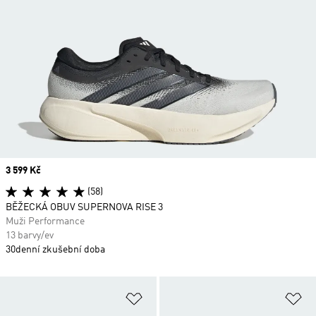
Price
3 599 Kč
(58)
BĚŽECKÁ OBUV SUPERNOVA RISE 3
Muži Performance
13 barvy/ev
30denní zkušební doba
Přidat do seznamu přání
Př