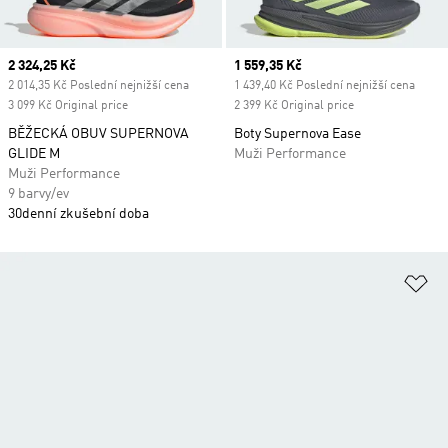
Current price
2 324,25 Kč
Current price
1 559,35 Kč
2 014,35 Kč Poslední nejnižší cena
1 439,40 Kč Poslední nejnižší cena
3 099 Kč Original price
2 399 Kč Original price
BĚŽECKÁ OBUV SUPERNOVA
Boty Supernova Ease
GLIDE M
Muži Performance
Muži Performance
9 barvy/ev
30denní zkušební doba
Př