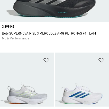
Price
3 899 Kč
Boty SUPERNOVA RISE 3 MERCEDES AMG PETRONAS F1 TEAM
Muži Performance
Přidat do seznamu přání
Př