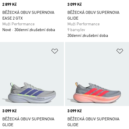
Price
2 899 Kč
Price
3 099 Kč
BĚŽECKÁ OBUV SUPERNOVA
BĚŽECKÁ OBUV SUPERNOVA
EASE 2 GTX
GLIDE
Muži Performance
Muži Performance
Nové
30denní zkušební doba
9 barvy/ev
30denní zkušební doba
Přidat do seznamu přání
Př
Price
3 099 Kč
Price
3 099 Kč
BĚŽECKÁ OBUV SUPERNOVA
BĚŽECKÁ OBUV SUPERNOVA
GLIDE
GLIDE