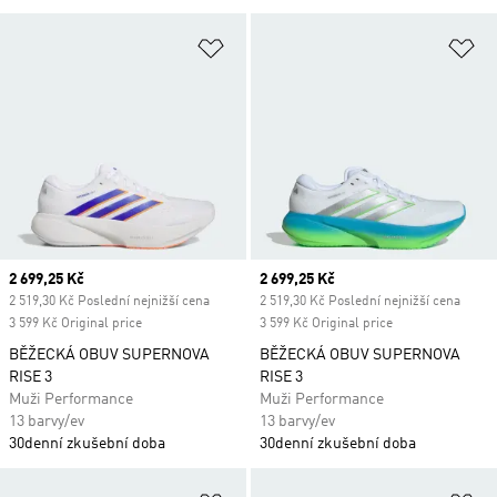
Přidat do seznamu přání
Př
Current price
2 699,25 Kč
Current price
2 699,25 Kč
2 519,30 Kč Poslední nejnižší cena
2 519,30 Kč Poslední nejnižší cena
3 599 Kč Original price
3 599 Kč Original price
BĚŽECKÁ OBUV SUPERNOVA
BĚŽECKÁ OBUV SUPERNOVA
RISE 3
RISE 3
Muži Performance
Muži Performance
13 barvy/ev
13 barvy/ev
30denní zkušební doba
30denní zkušební doba