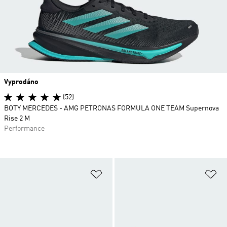
Vyprodáno
(52)
BOTY MERCEDES - AMG PETRONAS FORMULA ONE TEAM Supernova
Rise 2 M
Performance
Přidat do seznamu přání
Př