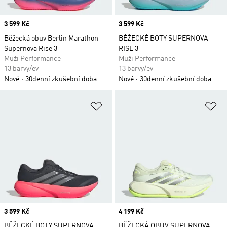
Price
3 599 Kč
Price
3 599 Kč
Běžecká obuv Berlin Marathon
BĚŽECKÉ BOTY SUPERNOVA
Supernova Rise 3
RISE 3
Muži Performance
Muži Performance
13 barvy/ev
13 barvy/ev
Nové
30denní zkušební doba
Nové
30denní zkušební doba
Přidat do seznamu přání
Př
Price
3 599 Kč
Price
4 199 Kč
BĚŽECKÉ BOTY SUPERNOVA
BĚŽECKÁ OBUV SUPERNOVA