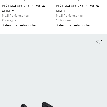
BĚŽECKÁ OBUV SUPERNOVA
BĚŽECKÁ OBUV SUPERNOVA
GLIDE M
RISE 3
Muži Performance
Muži Performance
9 barvy/ev
13 barvy/ev
30denní zkušební doba
30denní zkušební doba
Př