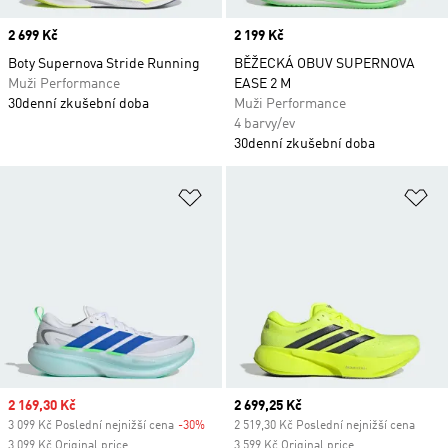
Price
2 699 Kč
Price
2 199 Kč
Boty Supernova Stride Running
BĚŽECKÁ OBUV SUPERNOVA
Muži Performance
EASE 2 M
30denní zkušební doba
Muži Performance
4 barvy/ev
30denní zkušební doba
Přidat do seznamu přání
Př
Sale price
2 169,30 Kč
Current price
2 699,25 Kč
3 099 Kč Poslední nejnižší cena
-30%
Discount
2 519,30 Kč Poslední nejnižší cena
3 099 Kč Original price
3 599 Kč Original price