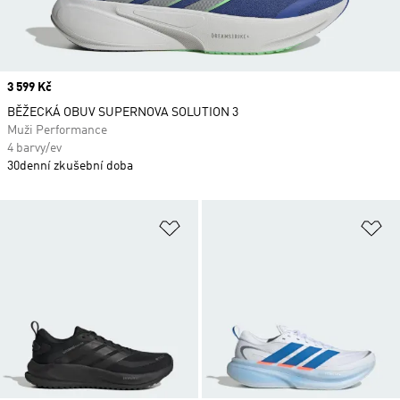
Price
3 599 Kč
BĚŽECKÁ OBUV SUPERNOVA SOLUTION 3
Muži Performance
4 barvy/ev
30denní zkušební doba
Přidat do seznamu přání
Př