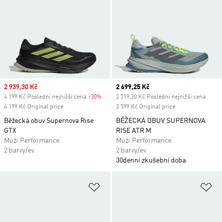
Sale price
2 939,30 Kč
Current price
2 699,25 Kč
4 199 Kč Poslední nejnižší cena
-30%
Discount
2 519,30 Kč Poslední nejnižší cena
4 199 Kč Original price
3 599 Kč Original price
Běžecká obuv Supernova Rise
BĚŽECKÁ OBUV SUPERNOVA
GTX
RISE ATR M
Muži Performance
Muži Performance
2 barvy/ev
2 barvy/ev
30denní zkušební doba
Přidat do seznamu přání
Př