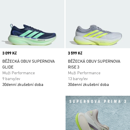
Price
3 099 Kč
Price
3 599 Kč
BĚŽECKÁ OBUV SUPERNOVA
BĚŽECKÁ OBUV SUPERNOVA
GLIDE
RISE 3
Muži Performance
Muži Performance
9 barvy/ev
13 barvy/ev
30denní zkušební doba
30denní zkušební doba