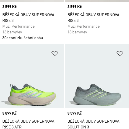
Price
3 599 Kč
Price
3 599 Kč
BĚŽECKÁ OBUV SUPERNOVA
BĚŽECKÁ OBUV SUPERNOVA
RISE 3
RISE 3
Muži Performance
Muži Performance
13 barvy/ev
13 barvy/ev
30denní zkušební doba
Přidat do seznamu přání
Př
Price
3 899 Kč
Price
3 599 Kč
BĚŽECKÁ OBUV SUPERNOVA
BĚŽECKÁ OBUV SUPERNOVA
RISE 3 ATR
SOLUTION 3