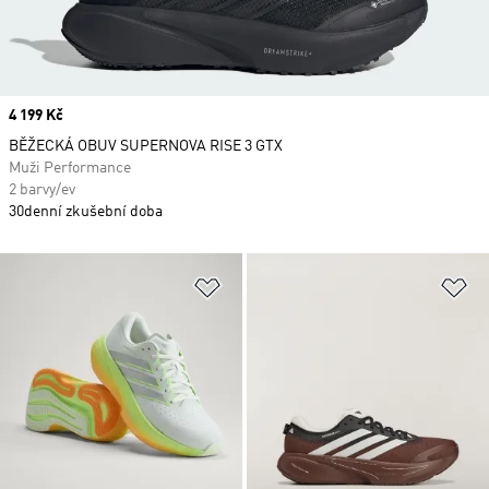
Price
4 199 Kč
BĚŽECKÁ OBUV SUPERNOVA RISE 3 GTX
Muži Performance
2 barvy/ev
30denní zkušební doba
Přidat do seznamu přání
Př