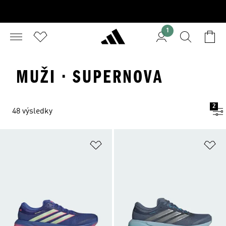
1
MUŽI · SUPERNOVA
2
48 výsledky
Přidat do seznamu přání
Př