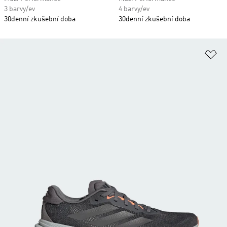
3 barvy/ev
4 barvy/ev
30denní zkušební doba
30denní zkušební doba
Př