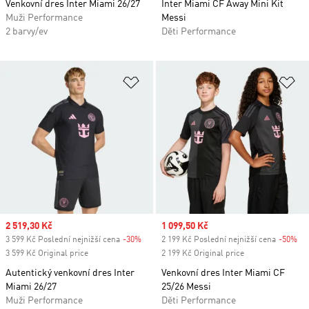
Venkovní dres Inter Miami 26/27
Inter Miami CF Away Mini Kit
Muži Performance
Messi
2 barvy/ev
Děti Performance
Přidat do seznamu přání
Př
Sale price
2 519,30 Kč
Sale price
1 099,50 Kč
3 599 Kč Poslední nejnižší cena
-30%
Discount
2 199 Kč Poslední nejnižší cena
-50%
Di
3 599 Kč Original price
2 199 Kč Original price
Autentický venkovní dres Inter
Venkovní dres Inter Miami CF
Miami 26/27
25/26 Messi
Muži Performance
Děti Performance