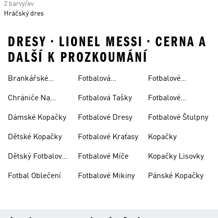
2 barvy/ev
Hráčský dres
DRESY • LIONEL MESSI • CERNA A
DALŠÍ K PROZKOUMÁNÍ
Brankářské
Fotbalová
Fotbalové
Rukavice
Soupravy
Ponožky
Chrániče Na
Fotbalová Tašky
Fotbalové
Fotbal
Rukavice
Dámské Kopačky
Fotbalové Dresy
Fotbalové Štulpny
Dětské Kopačky
Fotbalové Kraťasy
Kopačky
Dětský Fotbalový
Fotbalové Míče
Kopačky Lisovky
Dres
Fotbal Oblečení
Fotbalové Mikiny
Pánské Kopačky