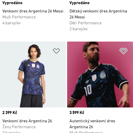
Vyprodáno
Vyprodáno
Venkovní dres Argentina 26 Messi
Dětský venkovní dres Argentina
Muži Performance
26 Messi
4 barvy/ev
Děti Performance
2 barvy/ev
Přidat do seznamu přání
Př
Price
2 399 Kč
Price
3 599 Kč
Venkovní dres Argentina 26
Autentický venkovní dres
Ženy Performance
Argentina 26