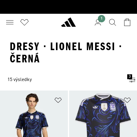
1
DRESY · LIONEL MESSI ·
ČERNÁ
3
15 výsledky
Přidat do seznamu přání
Př