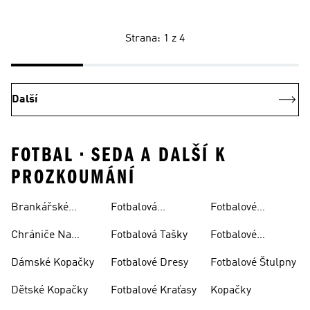
Strana: 1 z 4
Další
FOTBAL • SEDA A DALŠÍ K
PROZKOUMÁNÍ
Brankářské
Fotbalová
Fotbalové
Rukavice
Soupravy
Ponožky
Chrániče Na
Fotbalová Tašky
Fotbalové
Fotbal
Rukavice
Dámské Kopačky
Fotbalové Dresy
Fotbalové Štulpny
Dětské Kopačky
Fotbalové Kraťasy
Kopačky