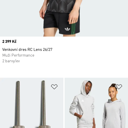
Price
2 399 Kč
Venkovní dres RC Lens 26/27
Muži Performance
2 barvy/ev
Přidat do seznamu přání
Př