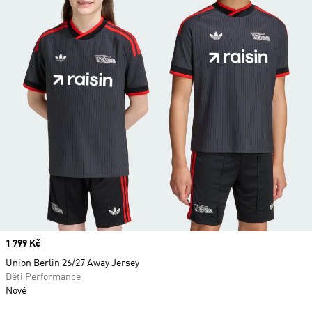
Price
1 799 Kč
Union Berlin 26/27 Away Jersey
Děti Performance
Nové