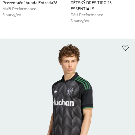
Prezentační bunda Entrada26
DĚTSKÝ DRES TIRO 26
Muži Performance
ESSENTIALS
5 barvy/ev
Děti Performance
3 barvy/ev
Př