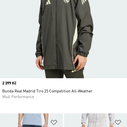
Price
2 399 Kč
Bunda Real Madrid Tiro 25 Competition All-Weather
Muži Performance
Přidat do seznamu přání
Př