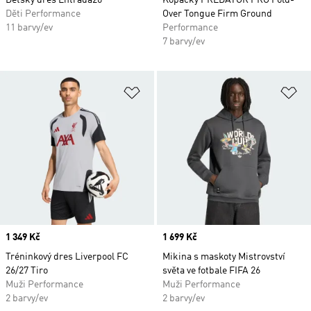
Dětský dres Entrada26
Kopačky PREDATOR PRO Fold-
Děti Performance
Over Tongue Firm Ground
11 barvy/ev
Performance
7 barvy/ev
Přidat do seznamu přání
Př
Price
1 349 Kč
Price
1 699 Kč
Tréninkový dres Liverpool FC
Mikina s maskoty Mistrovství
26/27 Tiro
světa ve fotbale FIFA 26
Muži Performance
Muži Performance
2 barvy/ev
2 barvy/ev