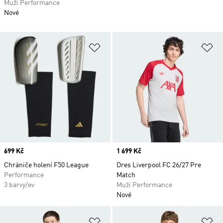
Muži Performance
Nové
Přidat do seznamu přání
Př
Price
699 Kč
Price
1 699 Kč
Chrániče holení F50 League
Dres Liverpool FC 26/27 Pre
Performance
Match
3 barvy/ev
Muži Performance
Nové
Přidat do seznamu přání
Př