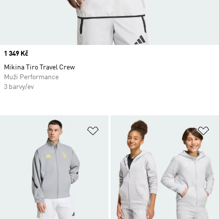
Price
1 349 Kč
Mikina Tiro Travel Crew
Muži Performance
3 barvy/ev
Přidat do seznamu přání
Př