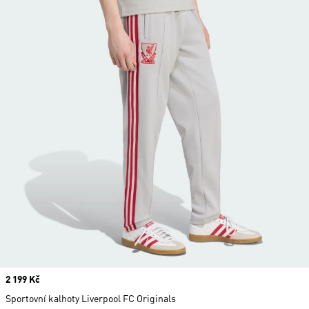
Price
2 199 Kč
Sportovní kalhoty Liverpool FC Originals