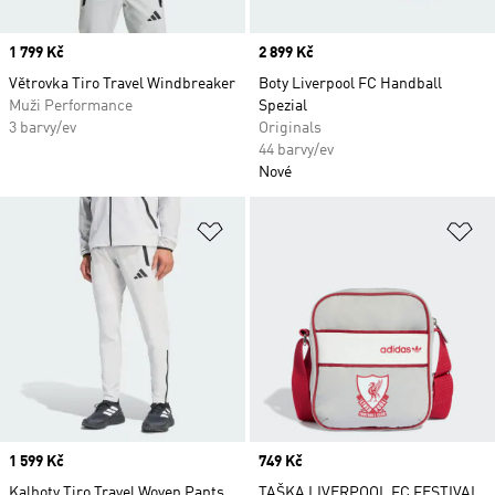
Price
1 799 Kč
Price
2 899 Kč
Větrovka Tiro Travel Windbreaker
Boty Liverpool FC Handball
Muži Performance
Spezial
3 barvy/ev
Originals
44 barvy/ev
Nové
Přidat do seznamu přání
Př
Price
1 599 Kč
Price
749 Kč
Kalhoty Tiro Travel Woven Pants
TAŠKA LIVERPOOL FC FESTIVAL