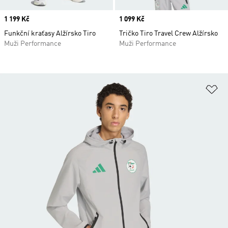
Price
1 199 Kč
Price
1 099 Kč
Funkční kraťasy Alžírsko Tiro
Tričko Tiro Travel Crew Alžírsko
Muži Performance
Muži Performance
Př