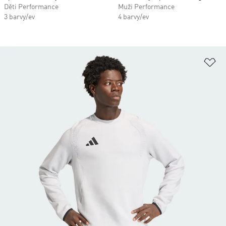
Děti Performance
Muži Performance
3 barvy/ev
4 barvy/ev
Př