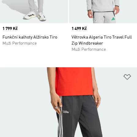
Price
1 799 Kč
Price
1 499 Kč
Funkční kalhoty Alžírsko Tiro
Větrovka Algeria Tiro Travel Full
Muži Performance
Zip Windbreaker
Muži Performance
Př