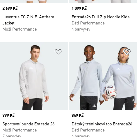
Price
2 699 Kč
Price
1 099 Kč
Juventus FC Z.N.E. Anthem
Entrada26 Full Zip Hoodie Kids
Jacket
Děti Performance
Muži Performance
4 barvy/ev
Přidat do seznamu přání
Př
Price
999 Kč
Price
849 Kč
Sportovní bunda Entrada 26
Dětský tréninkový top Entrada26
Muži Performance
Děti Performance
7 barvy/ev
4 barvy/ev