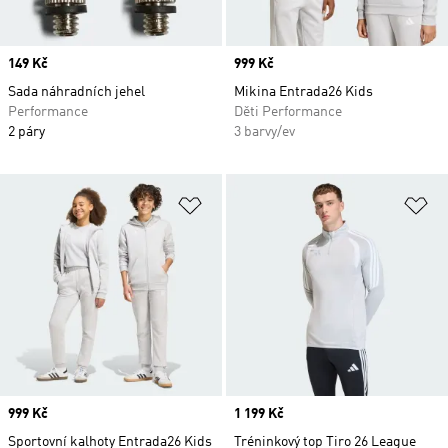
Price
149 Kč
Price
999 Kč
Sada náhradních jehel
Mikina Entrada26 Kids
Performance
Děti Performance
2 páry
3 barvy/ev
Přidat do seznamu přání
Př
Price
999 Kč
Price
1 199 Kč
Sportovní kalhoty Entrada26 Kids
Tréninkový top Tiro 26 League