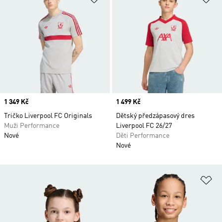
Price
1 349 Kč
Price
1 499 Kč
Tričko Liverpool FC Originals
Dětský předzápasový dres
Muži Performance
Liverpool FC 26/27
Nové
Děti Performance
Nové
Př