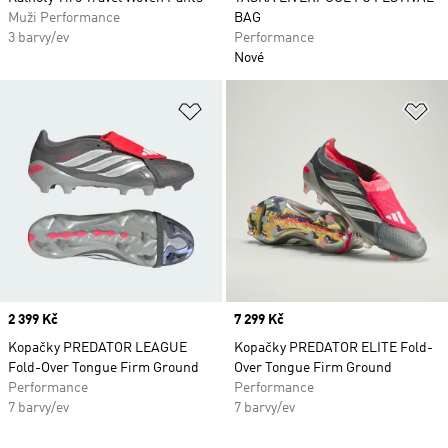
Muži Performance
BAG
3 barvy/ev
Performance
Nové
Přidat do seznamu přání
Př
Price
2 399 Kč
Price
7 299 Kč
Kopačky PREDATOR LEAGUE
Kopačky PREDATOR ELITE Fold-
Fold-Over Tongue Firm Ground
Over Tongue Firm Ground
Performance
Performance
7 barvy/ev
7 barvy/ev