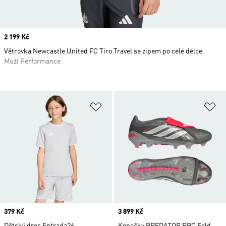
Price
2 199 Kč
Větrovka Newcastle United FC Tiro Travel se zipem po celé délce
Muži Performance
Přidat do seznamu přání
Př
Price
379 Kč
Price
3 899 Kč