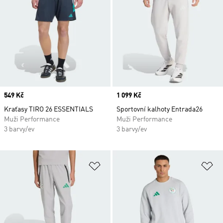
Price
549 Kč
Price
1 099 Kč
Kraťasy TIRO 26 ESSENTIALS
Sportovní kalhoty Entrada26
Muži Performance
Muži Performance
3 barvy/ev
3 barvy/ev
Přidat do seznamu přání
Př