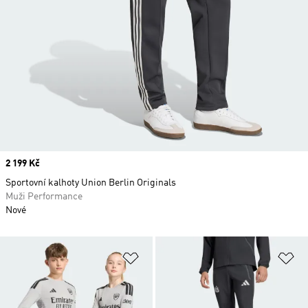
Price
2 199 Kč
Sportovní kalhoty Union Berlin Originals
Muži Performance
Nové
Přidat do seznamu přání
Př