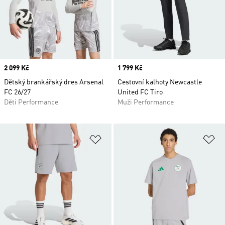
Price
2 099 Kč
Price
1 799 Kč
Dětský brankářský dres Arsenal
Cestovní kalhoty Newcastle
FC 26/27
United FC Tiro
Děti Performance
Muži Performance
Přidat do seznamu přání
Př