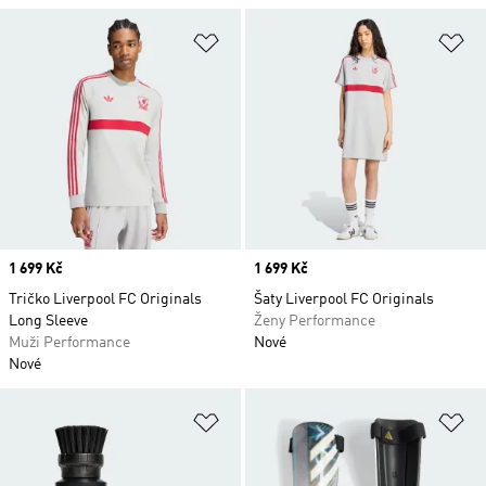
Přidat do seznamu přání
Př
Price
1 699 Kč
Price
1 699 Kč
Tričko Liverpool FC Originals
Šaty Liverpool FC Originals
Long Sleeve
Ženy Performance
Muži Performance
Nové
Nové
Přidat do seznamu přání
Př