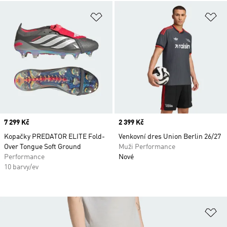
Přidat do seznamu přání
Př
Price
7 299 Kč
Price
2 399 Kč
Kopačky PREDATOR ELITE Fold-
Venkovní dres Union Berlin 26/27
Over Tongue Soft Ground
Muži Performance
Performance
Nové
10 barvy/ev
Př