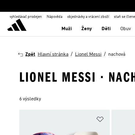
vyhledávač prodejen
Nápověda
objednávky a vrácení zboží
staň se člen
Muži
Ženy
Děti
Obuv
Zpět
Hlavní stránka
Lionel Messi
nachová
LIONEL MESSI · NAC
6 výsledky
Přidat do sez