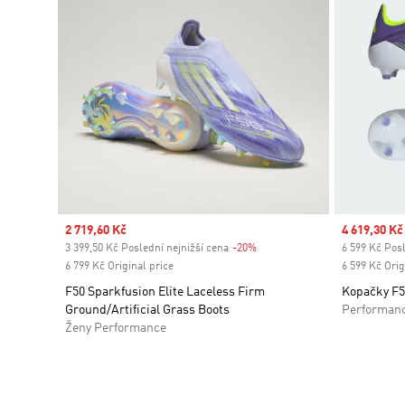
Sale price
2 719,60 Kč
Sale price
4 619,30 Kč
3 399,50 Kč Poslední nejnižší cena
-20%
Discount
6 599 Kč Posl
6 799 Kč Original price
6 599 Kč Orig
F50 Sparkfusion Elite Laceless Firm
Kopačky F50
Ground/Artificial Grass Boots
Performan
Ženy Performance