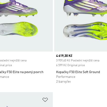
ice
Current price
4 619,30 Kč
oslední nejnižší cena
3 959,40 Kč Poslední nejnižší cena
inal price
6 599 Kč Original price
čky F50 Elite na pevný povrch
Kopačky F50 Elite Soft Ground
rmance
Performance
2 barvy/ev
namu přání
Přidat do seznamu přání