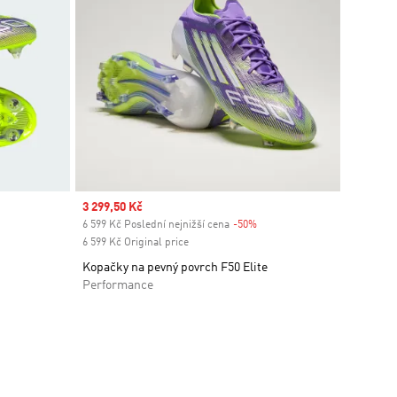
Sale price
3 299,50 Kč
6 599 Kč Poslední nejnižší cena
-50%
Discount
6 599 Kč Original price
Kopačky na pevný povrch F50 Elite
Performance