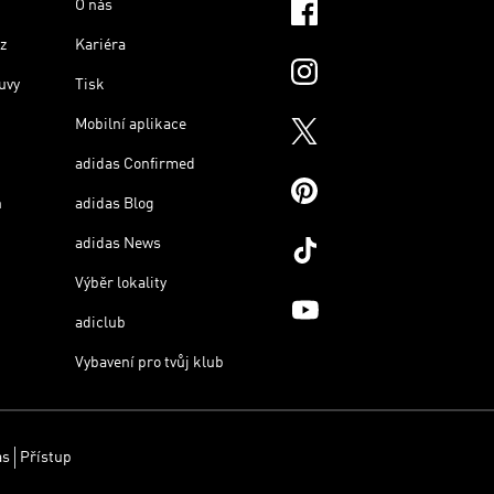
O nás
z
Kariéra
uvy
Tisk
Mobilní aplikace
adidas Confirmed
n
adidas Blog
adidas News
Výběr lokality
adiclub
Vybavení pro tvůj klub
as
Přístup