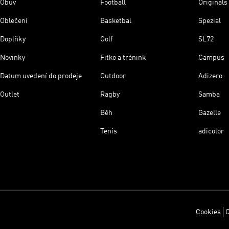
Obuv
Football
Originals
Oblečení
Basketbal
Spezial
Doplňky
Golf
SL72
Novinky
Fitko a trénink
Campus
Datum uvedení do prodeje
Outdoor
Adizero
Outlet
Ragby
Samba
Běh
Gazelle
Tenis
adicolor
Cookies
O