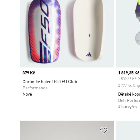
Price
379 Kč
Current pr
1 819,35 Kč
1 539,45 Kč P
Chrániče holení F50 EU Club
2 799 Kč Orig
Performance
Nové
Dětské kopa
Děti Perfo
4 barvy/ev
Přidat do sez