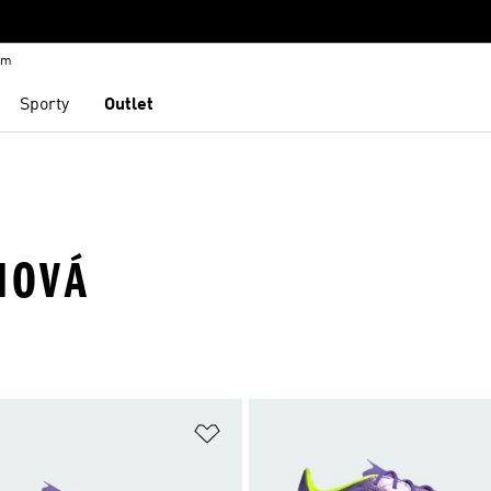
em
Sporty
Outlet
HOVÁ
namu přání
Přidat do seznamu přání