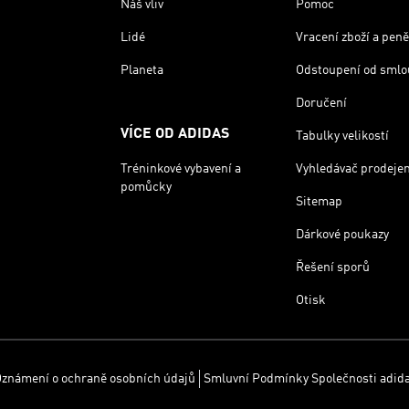
Náš vliv
Pomoc
Lidé
Vracení zboží a peně
Planeta
Odstoupení od smlo
Doručení
VÍCE OD ADIDAS
Tabulky velikostí
Tréninkové vybavení a
Vyhledávač prodeje
pomůcky
Sitemap
Dárkové poukazy
Řešení sporů
Otisk
známení o ochraně osobních údajů
Smluvní Podmínky Společnosti adid