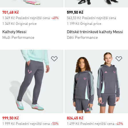
Sale price
701,48 Kč
Current price
599,50 Kč
1 349 Kč Poslední nejnižší cena
-48%
Discount
563,53 Kč Poslední nejnižší cena
1 349 Kč Original price
1 199 Kč Original price
Kalhoty Messi
Dětské tréninkové kalhoty Messi
Muži Performance
Děti Performance
Přidat do seznamu přání
Př
Sale price
999,50 Kč
Sale price
824,45 Kč
1 999 Kč Poslední nejnižší cena
-50%
Discount
1 499 Kč Poslední nejnižší cena
-45%
Di