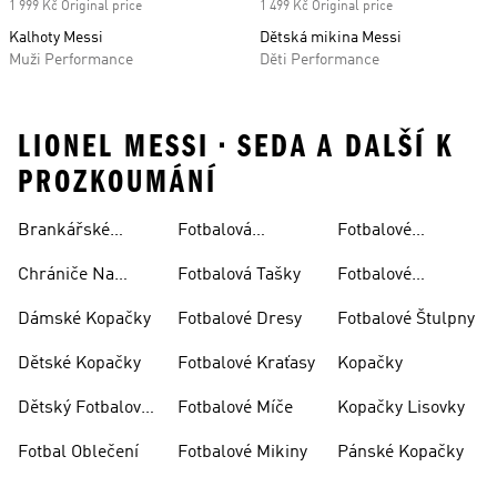
1 999 Kč Original price
1 499 Kč Original price
Kalhoty Messi
Dětská mikina Messi
Muži Performance
Děti Performance
LIONEL MESSI • SEDA A DALŠÍ K
PROZKOUMÁNÍ
Brankářské
Fotbalová
Fotbalové
Rukavice
Soupravy
Ponožky
Chrániče Na
Fotbalová Tašky
Fotbalové
Fotbal
Rukavice
Dámské Kopačky
Fotbalové Dresy
Fotbalové Štulpny
Dětské Kopačky
Fotbalové Kraťasy
Kopačky
Dětský Fotbalový
Fotbalové Míče
Kopačky Lisovky
Dres
Fotbal Oblečení
Fotbalové Mikiny
Pánské Kopačky