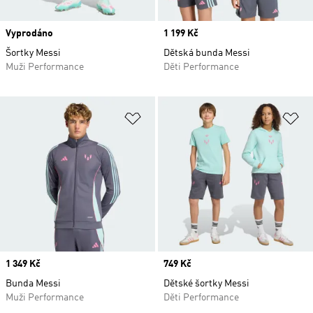
Vyprodáno
Price
1 199 Kč
Šortky Messi
Dětská bunda Messi
Muži Performance
Děti Performance
Přidat do seznamu přání
Př
Price
1 349 Kč
Price
749 Kč
Bunda Messi
Dětské šortky Messi
Muži Performance
Děti Performance