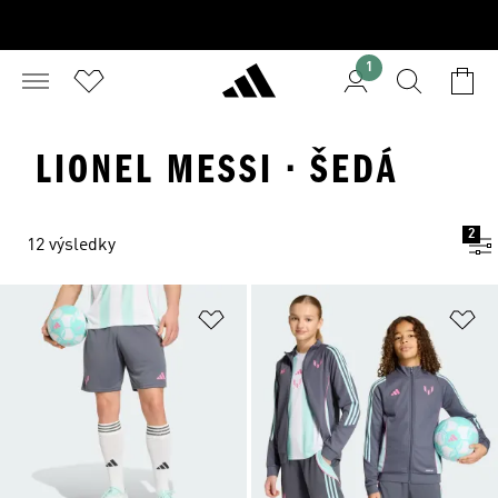
1
LIONEL MESSI · ŠEDÁ
2
12 výsledky
Přidat do seznamu přání
Př