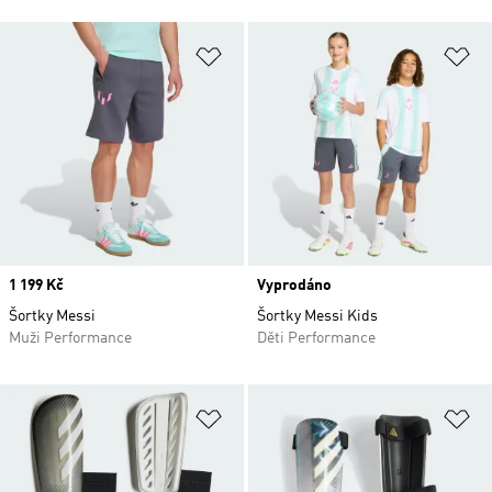
Přidat do seznamu přání
Př
Price
1 199 Kč
Vyprodáno
Šortky Messi
Šortky Messi Kids
Muži Performance
Děti Performance
Přidat do seznamu přání
Př