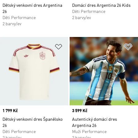
Dětský venkovní dres Argentina
Domácí dres Argentina 26 Kids
26
Děti Performance
Děti Performance
2 barvy/ev
2 barvy/ev
Přidat do seznamu přání
Př
Price
1 799 Kč
Price
3 599 Kč
Dětský venkovní dres Španělsko
Autentický domácí dres
26
Argentina 26
Děti Performance
Muži Performance