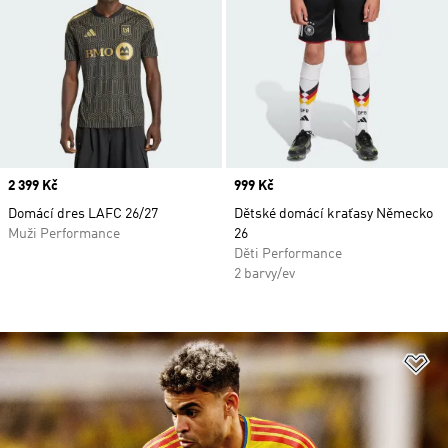
Price
2 399 Kč
Price
999 Kč
Domácí dres LAFC 26/27
Dětské domácí kraťasy Německo
Muži Performance
26
Děti Performance
2 barvy/ev
Př