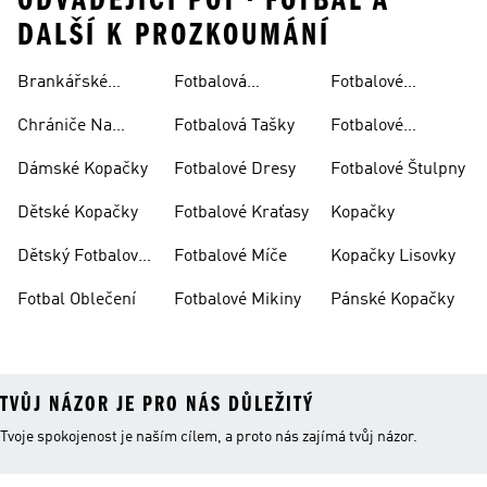
ODVADEJICI POT • FOTBAL A
DALŠÍ K PROZKOUMÁNÍ
Brankářské
Fotbalová
Fotbalové
Rukavice
Soupravy
Ponožky
Chrániče Na
Fotbalová Tašky
Fotbalové
Fotbal
Rukavice
Dámské Kopačky
Fotbalové Dresy
Fotbalové Štulpny
Dětské Kopačky
Fotbalové Kraťasy
Kopačky
Dětský Fotbalový
Fotbalové Míče
Kopačky Lisovky
Dres
Fotbal Oblečení
Fotbalové Mikiny
Pánské Kopačky
TVŮJ NÁZOR JE PRO NÁS DŮLEŽITÝ
Tvoje spokojenost je naším cílem, a proto nás zajímá tvůj názor.