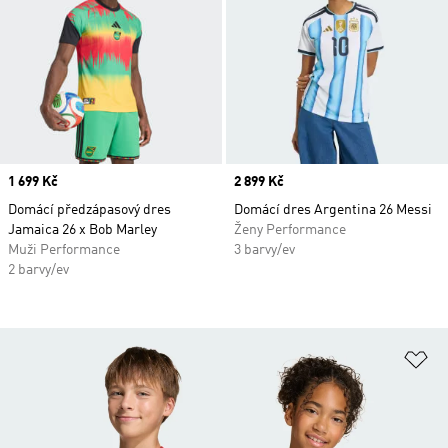
Price
1 699 Kč
Price
2 899 Kč
Domácí předzápasový dres
Domácí dres Argentina 26 Messi
Jamaica 26 x Bob Marley
Ženy Performance
Muži Performance
3 barvy/ev
2 barvy/ev
Př