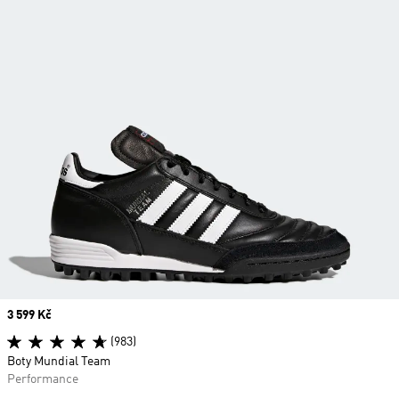
Price
3 599 Kč
(983)
Boty Mundial Team
Performance