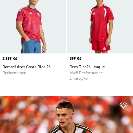
Price
2 399 Kč
Price
599 Kč
Domácí dres Costa Rica 26
Dres Tiro26 League
Performance
Muži Performance
4 barvy/ev
Př