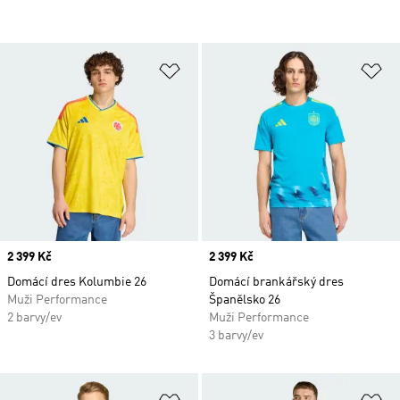
Přidat do seznamu přání
Př
Price
2 399 Kč
Price
2 399 Kč
Domácí dres Kolumbie 26
Domácí brankářský dres
Muži Performance
Španělsko 26
2 barvy/ev
Muži Performance
3 barvy/ev
Přidat do seznamu přání
Př