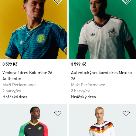
Price
3 599 Kč
Price
3 599 Kč
Venkovní dres Kolumbie 26
Autentický venkovní dres Mexiko
Authentic
26
Muži Performance
Muži Performance
2 barvy/ev
3 barvy/ev
Hráčský dres
Hráčský dres
Přidat do seznamu přání
Př