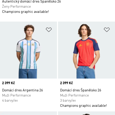
Autentický domácí dres Španělsko 26
Ženy Performance
Champions graphic available!
Přidat do seznamu přání
Př
Price
2 399 Kč
Price
2 399 Kč
Domácí dres Argentina 26
Domácí dres Španělsko 26
Muži Performance
Muži Performance
4 barvy/ev
3 barvy/ev
Champions graphic available!