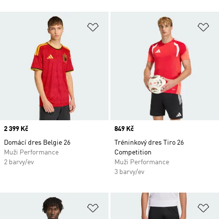
Přidat do seznamu přání
Př
Price
2 399 Kč
Price
849 Kč
Domácí dres Belgie 26
Tréninkový dres Tiro 26
Muži Performance
Competition
2 barvy/ev
Muži Performance
3 barvy/ev
Přidat do seznamu přání
Př