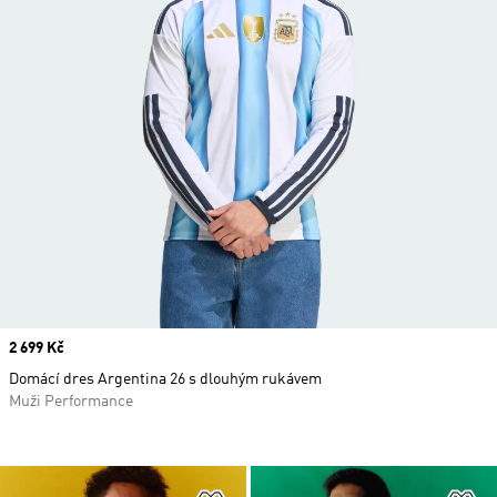
Price
2 699 Kč
Domácí dres Argentina 26 s dlouhým rukávem
Muži Performance
Přidat do seznamu přání
Př