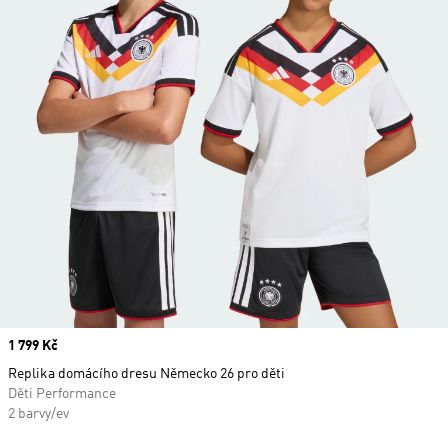
Price
1 799 Kč
Replika domácího dresu Německo 26 pro děti
Děti Performance
2 barvy/ev