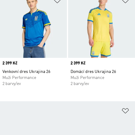
Price
2 399 Kč
Price
2 399 Kč
Venkovní dres Ukrajina 26
Domácí dres Ukrajina 26
Muži Performance
Muži Performance
2 barvy/ev
2 barvy/ev
Př