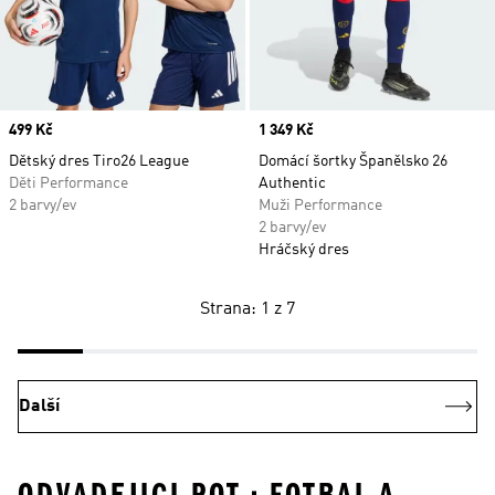
Price
499 Kč
Price
1 349 Kč
Dětský dres Tiro26 League
Domácí šortky Španělsko 26
Děti Performance
Authentic
2 barvy/ev
Muži Performance
2 barvy/ev
Hráčský dres
Strana: 1 z 7
Další