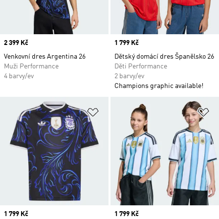
Price
2 399 Kč
Price
1 799 Kč
Venkovní dres Argentina 26
Dětský domácí dres Španělsko 26
Muži Performance
Děti Performance
4 barvy/ev
2 barvy/ev
Champions graphic available!
Přidat do seznamu přání
Př
Price
1 799 Kč
Price
1 799 Kč