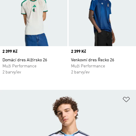
Price
2 399 Kč
Price
2 399 Kč
Domácí dres Alžírsko 26
Venkovní dres Řecko 26
Muži Performance
Muži Performance
2 barvy/ev
2 barvy/ev
Př