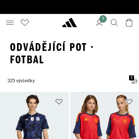
1
ODVÁDĚJÍCÍ POT ·
FOTBAL
2
325 výsledky
Přidat do seznamu přání
Př