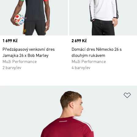
Price
1 699 Kč
Price
2 699 Kč
Předzápasový venkovní dres
Domácí dres Německo 26 s
Jamajka 26 x Bob Marley
dlouhým rukávem
Muži Performance
Muži Performance
2 barvy/ev
4 barvy/ev
Př