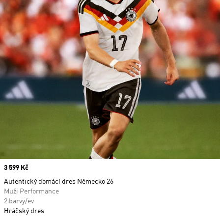
Price
3 599 Kč
Autentický domácí dres Německo 26
Muži Performance
2 barvy/ev
Hráčský dres