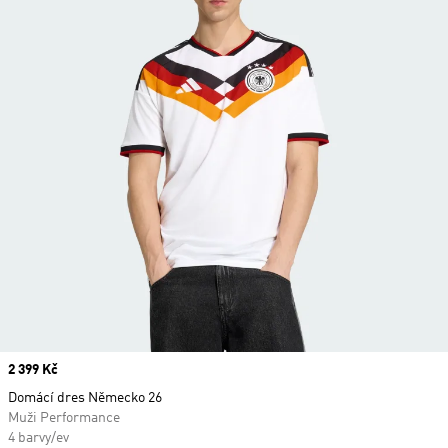
Price
2 399 Kč
Domácí dres Německo 26
Muži Performance
4 barvy/ev