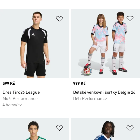
Přidat do seznamu přání
Př
Price
599 Kč
Price
999 Kč
Dres Tiro26 League
Dětské venkovní šortky Belgie 26
Muži Performance
Děti Performance
4 barvy/ev
Přidat do seznamu přání
Př