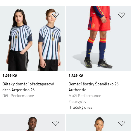
Přidat do seznamu přání
Př
Price
1 499 Kč
Price
1 349 Kč
Dětský domácí předzápasový
Domácí šortky Španělsko 26
dres Argentina 26
Authentic
Děti Performance
Muži Performance
2 barvy/ev
Hráčský dres
Přidat do seznamu přání
Př