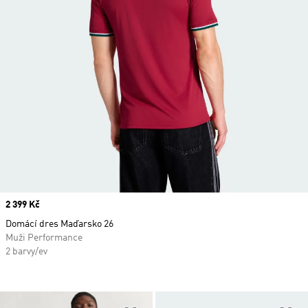
Price
2 399 Kč
Domácí dres Maďarsko 26
Muži Performance
2 barvy/ev