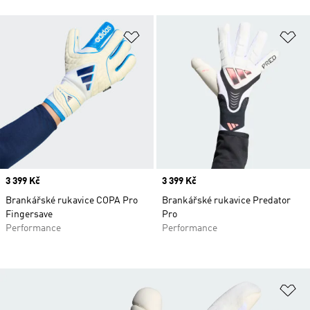
Přidat do seznamu přání
Př
Price
3 399 Kč
Price
3 399 Kč
Brankářské rukavice COPA Pro
Brankářské rukavice Predator
Fingersave
Pro
Performance
Performance
Př