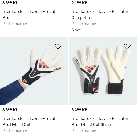
Price
3 399 Kč
Price
2 199 Kč
Brankářské rukavice Predator
Brankářské rukavice Predator
Pro
Competition
Performance
Performance
Nové
Přidat do seznamu přání
Př
Price
3 399 Kč
Price
3 399 Kč
Brankářské rukavice Predator
Brankářské rukavice Predator
Pro Hybrid Cut
Pro Hybrid Cut Strap
Performance
Performance