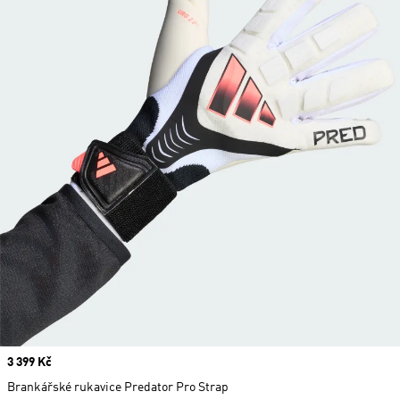
Price
3 399 Kč
Brankářské rukavice Predator Pro Strap