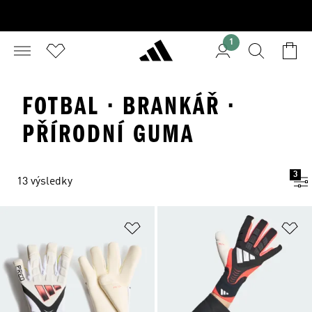
1
FOTBAL · BRANKÁŘ ·
PŘÍRODNÍ GUMA
3
13 výsledky
Přidat do seznamu přání
Př