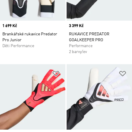
Price
1 699 Kč
Price
3 399 Kč
Brankářské rukavice Predator
RUKAVICE PREDATOR
Pro Junior
GOALKEEPER PRO
Děti Performance
Performance
2 barvy/ev
Přidat do seznamu přání
Př