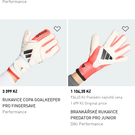
Performance
Přidat do seznamu přání
Př
Price
3 399 Kč
Current price
1 104,35 Kč
934,45 Kč Poslední nejnižší cena
RUKAVICE COPA GOALKEEPER
1 699 Kč Original price
PRO FINGERSAVE
Performance
BRANKÁŘSKÉ RUKAVICE
PREDATOR PRO JUNIOR
Děti Performance