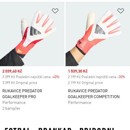
Přidat do seznamu přání
Př
Sale price
2 039,40 Kč
Sale price
1 539,30 Kč
3 399 Kč Poslední nejnižší cena
-40%
Discount
2 199 Kč Poslední nejnižší cena
-30%
Di
3 399 Kč Original price
2 199 Kč Original price
RUKAVICE PREDATOR
RUKAVICE PREDATOR
GOALKEEPER PRO
GOALKEEPER COMPETITION
Performance
Performance
2 barvy/ev