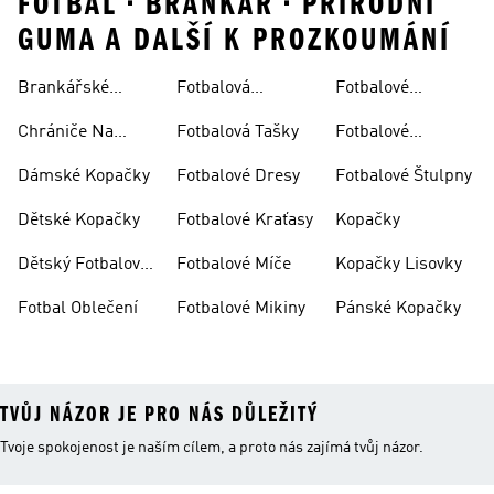
FOTBAL • BRANKAR • PRIRODNI
GUMA A DALŠÍ K PROZKOUMÁNÍ
Brankářské
Fotbalová
Fotbalové
Rukavice
Soupravy
Ponožky
Chrániče Na
Fotbalová Tašky
Fotbalové
Fotbal
Rukavice
Dámské Kopačky
Fotbalové Dresy
Fotbalové Štulpny
Dětské Kopačky
Fotbalové Kraťasy
Kopačky
Dětský Fotbalový
Fotbalové Míče
Kopačky Lisovky
Dres
Fotbal Oblečení
Fotbalové Mikiny
Pánské Kopačky
TVŮJ NÁZOR JE PRO NÁS DŮLEŽITÝ
Tvoje spokojenost je naším cílem, a proto nás zajímá tvůj názor.