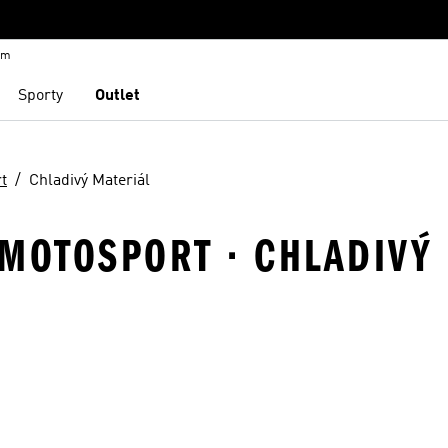
em
Sporty
Outlet
t
Chladivý Materiál
 MOTOSPORT · CHLADIVÝ
namu přání