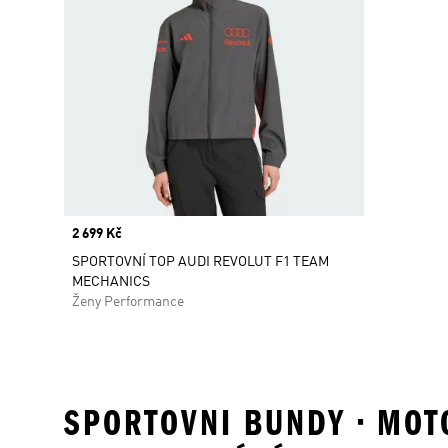
Price
2 699 Kč
SPORTOVNÍ TOP AUDI REVOLUT F1 TEAM
MECHANICS
Ženy Performance
SPORTOVNI BUNDY • MOTO