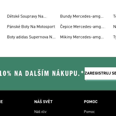
Dětské Soupravy Na
Bundy Mercedes-amg
T
Motosport
Petronas F1
P
Pánské Boty Na Motosport
Čepice Mercedes-amg
N
Petronas F1
Boty adidas Supernova Na
Mikiny Mercedes-amg
T
Motosport
Petronas F1 S Kapucí
R
 10% NA DALŠÍM NÁKUPU.*
ZAREGISTRUJ S
CE
NÁŠ SVĚT
POMOC
Náš vliv
Pomoc