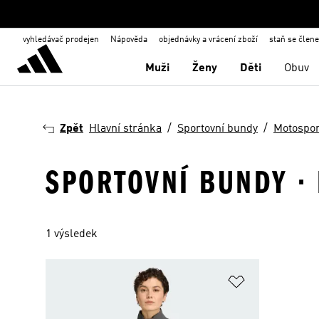
vyhledávač prodejen
Nápověda
objednávky a vrácení zboží
staň se člen
Muži
Ženy
Děti
Obuv
Zpět
Hlavní stránka
Sportovní bundy
Motospor
SPORTOVNÍ BUNDY ·
1 výsledek
Přidat do sez