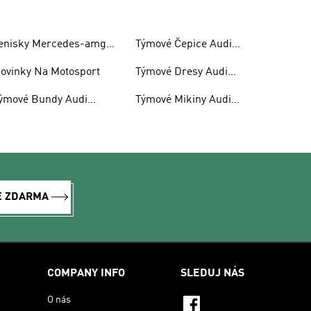
enisky Mercedes-amg
Týmové Čepice Audi
etronas F1
Revolut F1
ovinky Na Motosport
Týmové Dresy Audi
Revolut F1
ýmové Bundy Audi
Týmové Mikiny Audi
evolut F1
Revolut F1 S Kapucí
E ZDARMA
COMPANY INFO
SLEDUJ NÁS
O nás