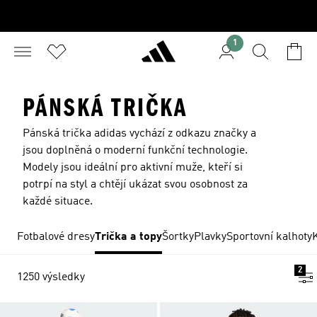
1
PÁNSKÁ TRIČKA
Pánská trička adidas vychází z odkazu značky a
jsou doplněná o moderní funkční technologie.
Modely jsou ideální pro aktivní muže, kteří si
potrpí na styl a chtějí ukázat svou osobnost za
každé situace.
Fotbalové dresy
Trička a topy
Šortky
Plavky
Sportovní kalhoty
2
1250 výsledky