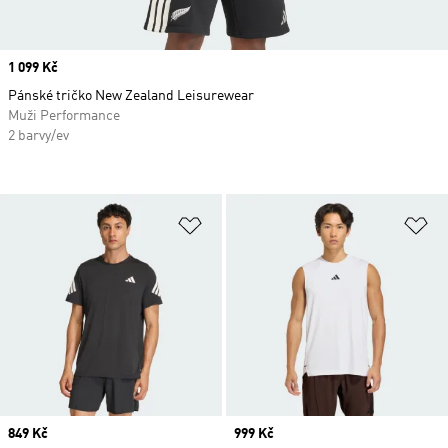
Price
1 099 Kč
Pánské tričko New Zealand Leisurewear
Muži Performance
2 barvy/ev
Přidat do seznamu přání
Př
Price
849 Kč
Price
999 Kč