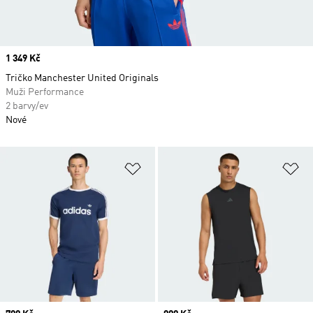
Price
1 349 Kč
Tričko Manchester United Originals
Muži Performance
2 barvy/ev
Nové
Přidat do seznamu přání
Př