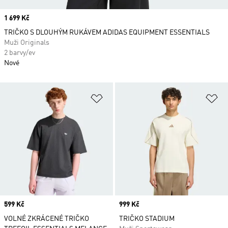
Price
1 699 Kč
TRIČKO S DLOUHÝM RUKÁVEM ADIDAS EQUIPMENT ESSENTIALS
Muži Originals
2 barvy/ev
Nové
Přidat do seznamu přání
Př
Price
599 Kč
Price
999 Kč
VOLNÉ ZKRÁCENÉ TRIČKO
TRIČKO STADIUM