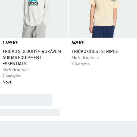
Price
1 699 Kč
Price
849 Kč
TRIČKO S DLOUHÝM RUKÁVEM
TRIČKO CHEST STRIPES
ADIDAS EQUIPMENT
Muži Originals
ESSENTIALS
3 barvy/ev
Muži Originals
2 barvy/ev
Nové