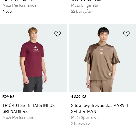
Muži Performance
Muži Originals
Nové
22 barvy/ev
Přidat do seznamu přání
Př
Price
599 Kč
Price
1 349 Kč
TRIČKO ESSENTIALS INEOS
Síťovinový dres adidas MARVEL
GRENADIERS
SPIDER-MAN
Muži Performance
Muži Sportswear
2 barvy/ev