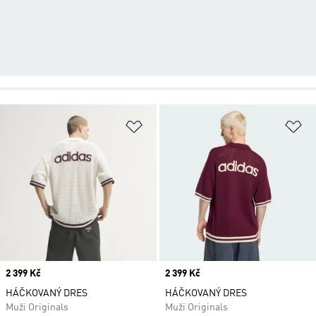
Přidat do seznamu přání
Př
Price
2 399 Kč
Price
2 399 Kč
HÁČKOVANÝ DRES
HÁČKOVANÝ DRES
Muži Originals
Muži Originals