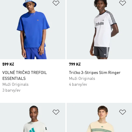
Přidat do seznamu přání
Př
Price
599 Kč
Price
799 Kč
VOLNÉ TRIČKO TREFOIL
Tričko 3-Stripes Slim Ringer
ESSENTIALS
Muži Originals
Muži Originals
4 barvy/ev
3 barvy/ev
Přidat do seznamu přání
Př