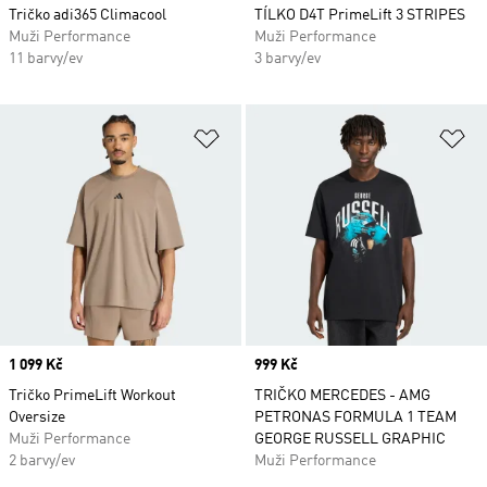
Tričko adi365 Climacool
TÍLKO D4T PrimeLift 3 STRIPES
Muži Performance
Muži Performance
11 barvy/ev
3 barvy/ev
Přidat do seznamu přání
Př
Price
1 099 Kč
Price
999 Kč
Tričko PrimeLift Workout
TRIČKO MERCEDES - AMG
Oversize
PETRONAS FORMULA 1 TEAM
Muži Performance
GEORGE RUSSELL GRAPHIC
2 barvy/ev
Muži Performance