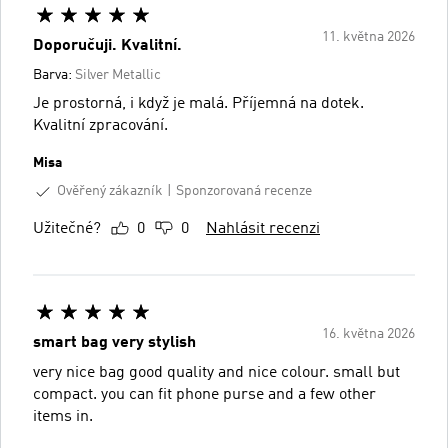
11. května 2026
Doporučuji. Kvalitní.
Barva:
Silver Metallic
Je prostorná, i když je malá. Příjemná na dotek.
Kvalitní zpracování.
Misa
Ověřený zákazník
Sponzorovaná recenze
Užitečné?
0
0
Nahlásit recenzi
16. května 2026
smart bag very stylish
very nice bag good quality and nice colour. small but
compact. you can fit phone purse and a few other
items in.