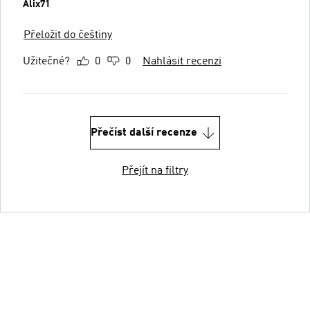
Alix71
Přeložit do češtiny
Užitečné?
0
0
Nahlásit recenzi
Přečíst další recenze
Přejít na filtry