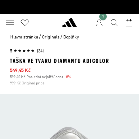
1
/
/
Hlavní stránka
Originals
Doplňky
5
(34)
TAŠKA VE TVARU DIAMANTU ADICOLOR
Zlevněná cena
549,45 Kč
599,40 Kč Poslední nejnižší cena
-8%
Sleva
999 Kč Original price