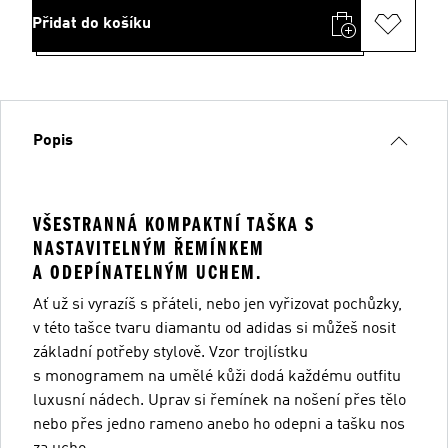
Přidat do košíku
Popis
VŠESTRANNÁ KOMPAKTNÍ TAŠKA S
NASTAVITELNÝM ŘEMÍNKEM
A ODEPÍNATELNÝM UCHEM.
Ať už si vyrazíš s přáteli, nebo jen vyřizovat pochůzky,
v této tašce tvaru diamantu od adidas si můžeš nosit
základní potřeby stylově. Vzor trojlístku
s monogramem na umělé kůži dodá každému outfitu
luxusní nádech. Uprav si řemínek na nošení přes tělo
nebo přes jedno rameno anebo ho odepni a tašku nos