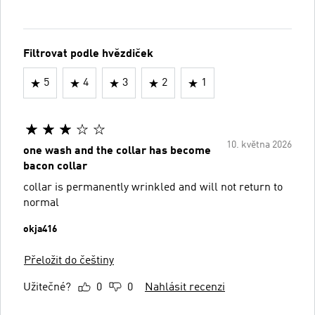
Filtrovat podle hvězdiček
5
4
3
2
1
10. května 2026
one wash and the collar has become
bacon collar
collar is permanently wrinkled and will not return to
normal
okja416
Přeložit do češtiny
Užitečné?
0
0
Nahlásit recenzi