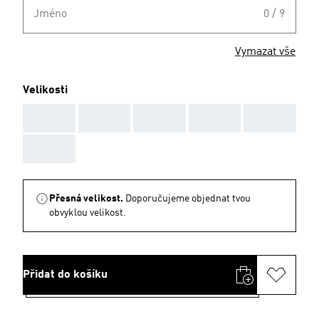
Jméno
0 / 9
Vymazat vše
Velikosti
AAA
AAA
AAA
AAA
AAA
AAA
Přesná velikost.
Doporučujeme objednat tvou
obvyklou velikost.
Přidat do košíku