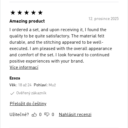
12. prosince 2025
Amazing product
I ordered a set, and upon receiving it, I found the
quality to be quite satisfactory. The material felt
durable, and the stitching appeared to be well-
executed. I am pleased with the overall appearance
and comfort of the set. I look forward to continued
positive experiences with your brand.
Více informací
Ezoza
Věk:
18 až 24
Pohlaví:
Muž
Ověřený zákazník
Přeložit do češtiny
Užitečné?
0
0
Nahlásit recenzi