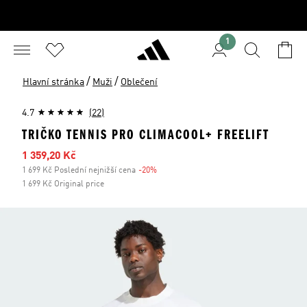
1
/
/
Hlavní stránka
Muži
Oblečení
4.7
(22)
TRIČKO TENNIS PRO CLIMACOOL+ FREELIFT
Zlevněná cena
1 359,20 Kč
1 699 Kč Poslední nejnižší cena
-20%
Sleva
1 699 Kč Original price