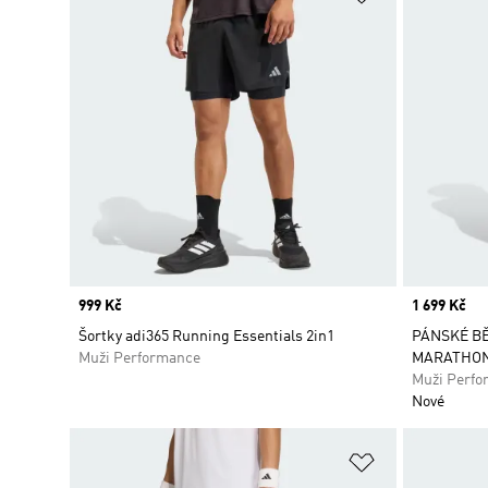
Price
999 Kč
Price
1 699 Kč
Šortky adi365 Running Essentials 2in1
PÁNSKÉ B
Muži Performance
MARATHON 
Muži Perfo
Nové
Přidat do sez