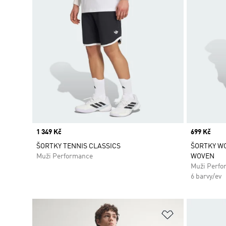
Price
1 349 Kč
Price
699 Kč
ŠORTKY TENNIS CLASSICS
ŠORTKY W
Muži Performance
WOVEN
Muži Perfo
6 barvy/ev
Přidat do sez