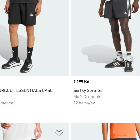
Price
1 199 Kč
ORKOUT ESSENTIALS BASE
Šortky Sprinter
Muži Originals
rmance
12 barvy/ev
namu přání
Přidat do seznamu přání