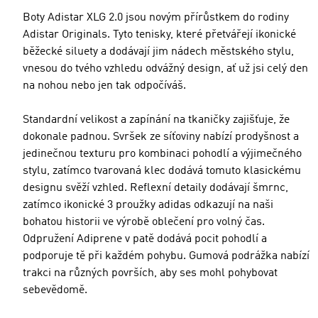
Boty Adistar XLG 2.0 jsou novým přírůstkem do rodiny
Adistar Originals. Tyto tenisky, které přetvářejí ikonické
běžecké siluety a dodávají jim nádech městského stylu,
vnesou do tvého vzhledu odvážný design, ať už jsi celý den
na nohou nebo jen tak odpočíváš.
Standardní velikost a zapínání na tkaničky zajišťuje, že
dokonale padnou. Svršek ze síťoviny nabízí prodyšnost a
jedinečnou texturu pro kombinaci pohodlí a výjimečného
stylu, zatímco tvarovaná klec dodává tomuto klasickému
designu svěží vzhled. Reflexní detaily dodávají šmrnc,
zatímco ikonické 3 proužky adidas odkazují na naši
bohatou historii ve výrobě oblečení pro volný čas.
Odpružení Adiprene v patě dodává pocit pohodlí a
podporuje tě při každém pohybu. Gumová podrážka nabízí
trakci na různých površích, aby ses mohl pohybovat
sebevědomě.