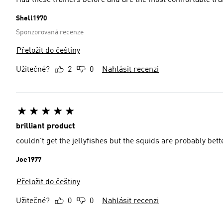
Had these trainers before and are the most comfortable tra
Shell1970
Sponzorovaná recenze
Přeložit do češtiny
Užitečné?
2
0
Nahlásit recenzi
brilliant product
couldn't get the jellyfishes but the squids are probably bett
Joe1977
Přeložit do češtiny
Užitečné?
0
0
Nahlásit recenzi