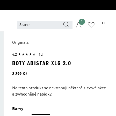
1
Originals
4.2
(15)
BOTY ADISTAR XLG 2.0
Cena
3 399 Kč
Na tento produkt se nevztahují některé slevové akce
a zvýhodněné nabídky.
Barvy