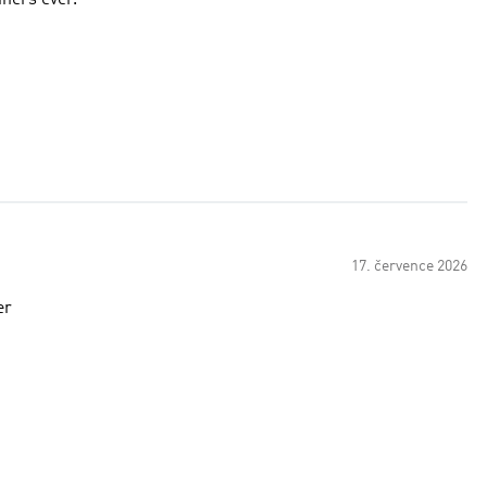
iners ever.
17. července 2026
er