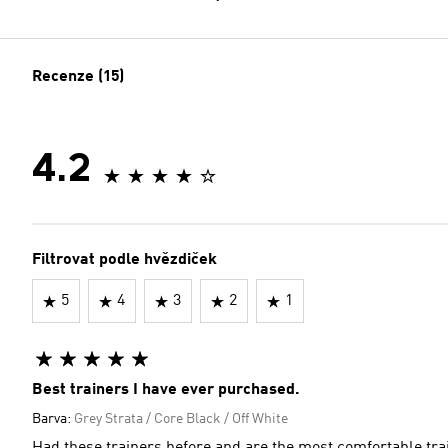
Recenze (15)
4.2
Filtrovat podle hvězdiček
5
4
3
2
1
Best trainers I have ever purchased.
Barva:
Grey Strata / Core Black / Off White