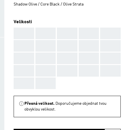
Shadow Olive / Core Black / Olive Strata
Velikosti
AAA
AAA
AAA
AAA
AAA
AAA
AAA
AAA
AAA
AAA
AAA
AAA
AAA
AAA
AAA
AAA
AAA
AAA
AAA
AAA
AAA
AAA
Přesná velikost.
Doporučujeme objednat tvou
obvyklou velikost.