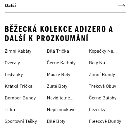
Další
BĚŽECKÁ KOLEKCE ADIZERO A
DALŠÍ K PROZKOUMÁNÍ
Zimní Kabáty
Bílá Trička
Kopačky Na
Rugby
Overaly
Černé Kalhoty
Boty Na
Skateboarding
Ledvinky
Modré Boty
Zimní Bundy
Krátká Trička
Zlaté Boty
Treková Obuv
Bomber Bundy
Neviditelné
Černé Batohy
Ponožky
Tílka
Nepromokavé
Lezečky
Bundy
Sportovní Tašky
Bílé Boty
Fleecové Bundy