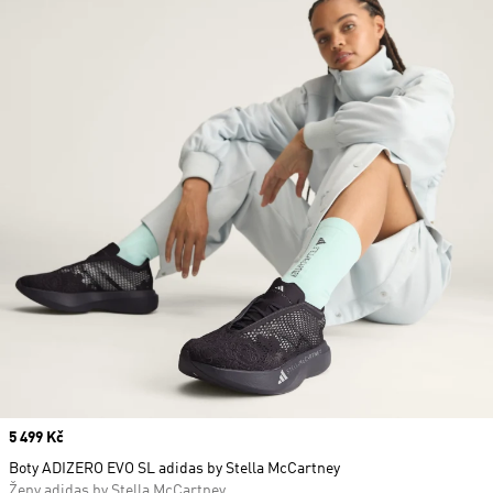
Price
5 499 Kč
Boty ADIZERO EVO SL adidas by Stella McCartney
Ženy adidas by Stella McCartney