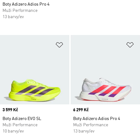
Boty Adizero Adios Pro 4
Muži Performance
13 barvy/ev
Přidat do seznamu přání
Př
Price
3 599 Kč
Price
6 299 Kč
Boty Adizero EVO SL
Boty Adizero Adios Pro 4
Muži Performance
Muži Performance
10 barvy/ev
13 barvy/ev