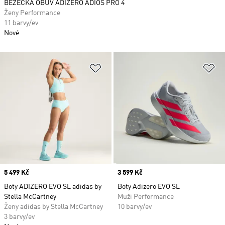
BĚŽECKÁ OBUV ADIZERO ADIOS PRO 4
Ženy Performance
11 barvy/ev
Nové
Přidat do seznamu přání
Př
Price
5 499 Kč
Price
3 599 Kč
Boty ADIZERO EVO SL adidas by
Boty Adizero EVO SL
Stella McCartney
Muži Performance
Ženy adidas by Stella McCartney
10 barvy/ev
3 barvy/ev