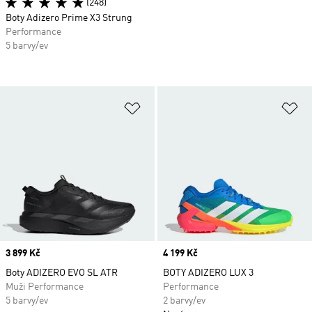
(248)
Boty Adizero Prime X3 Strung
Performance
5 barvy/ev
Přidat do seznamu přání
Př
Price
3 899 Kč
Price
4 199 Kč
Boty ADIZERO EVO SL ATR
BOTY ADIZERO LUX 3
Muži Performance
Performance
5 barvy/ev
2 barvy/ev