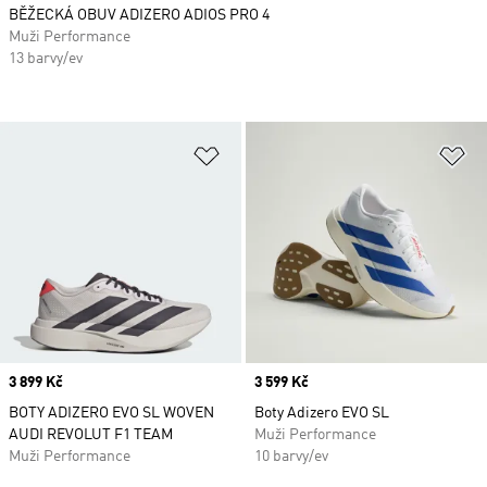
BĚŽECKÁ OBUV ADIZERO ADIOS PRO 4
Muži Performance
13 barvy/ev
Přidat do seznamu přání
Př
Price
3 899 Kč
Price
3 599 Kč
BOTY ADIZERO EVO SL WOVEN
Boty Adizero EVO SL
AUDI REVOLUT F1 TEAM
Muži Performance
Muži Performance
10 barvy/ev