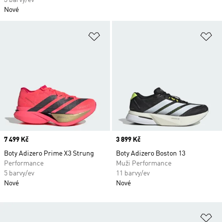
3 barvy/ev
Nové
Přidat do seznamu přání
Př
Price
7 499 Kč
Price
3 899 Kč
Boty Adizero Prime X3 Strung
Boty Adizero Boston 13
Performance
Muži Performance
5 barvy/ev
11 barvy/ev
Nové
Nové
Př