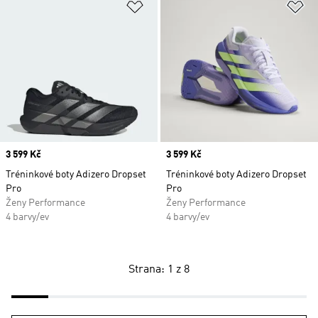
Přidat do seznamu přání
Př
Price
3 599 Kč
Price
3 599 Kč
Tréninkové boty Adizero Dropset
Tréninkové boty Adizero Dropset
Pro
Pro
Ženy Performance
Ženy Performance
4 barvy/ev
4 barvy/ev
Strana: 1 z 8