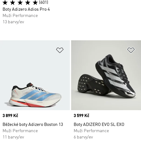
(601)
Boty Adizero Adios Pro 4
Muži Performance
13 barvy/ev
Přidat do seznamu přání
Př
Price
3 899 Kč
Price
3 599 Kč
Běžecké boty Adizero Boston 13
Boty ADIZERO EVO SL EXO
Muži Performance
Muži Performance
11 barvy/ev
6 barvy/ev