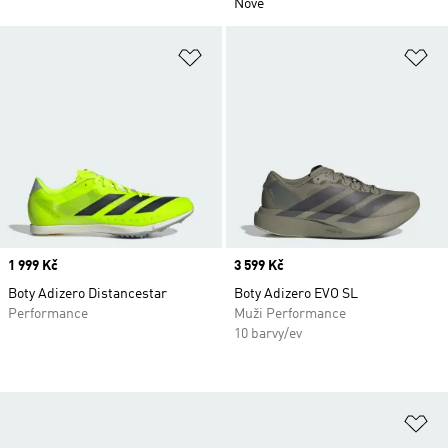
Nové
Přidat do seznamu přání
Př
Price
1 999 Kč
Price
3 599 Kč
Boty Adizero Distancestar
Boty Adizero EVO SL
Performance
Muži Performance
10 barvy/ev
Př