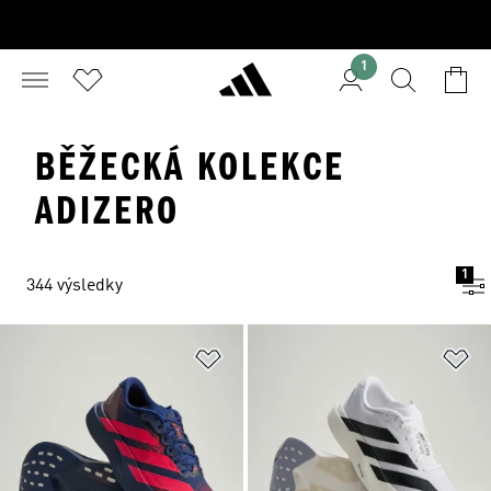
1
BĚŽECKÁ KOLEKCE
ADIZERO
1
344 výsledky
Přidat do seznamu přání
Př