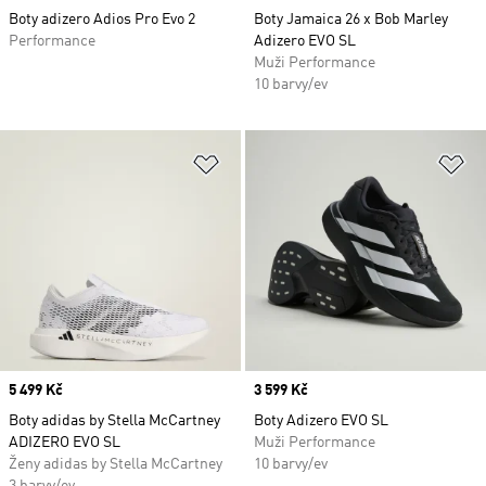
Boty adizero Adios Pro Evo 2
Boty Jamaica 26 x Bob Marley
Performance
Adizero EVO SL
Muži Performance
10 barvy/ev
Přidat do seznamu přání
Př
Price
5 499 Kč
Price
3 599 Kč
Boty adidas by Stella McCartney
Boty Adizero EVO SL
ADIZERO EVO SL
Muži Performance
Ženy adidas by Stella McCartney
10 barvy/ev