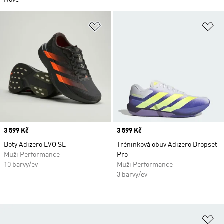
Nové
Přidat do seznamu přání
Př
Price
3 599 Kč
Price
3 599 Kč
Boty Adizero EVO SL
Tréninková obuv Adizero Dropset
Muži Performance
Pro
10 barvy/ev
Muži Performance
3 barvy/ev
Př