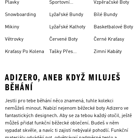
Plavky
Sportovní
Vzpěračské Boty
Oblečení
Snowboarding
Lyžařské Bundy
Bílé Bundy
Mikiny
Lyžařské Kalhoty
Basketbalové Boty
Větrovky
Červené Boty
Černé Kraťasy
Kraťasy Po Kolena
Tašky Přes
Zimní Kabáty
Rameno
ADIZERO, ANEB KDYŽ MILUJEŠ
BĚHÁNÍ
Jestli pro tebe běhání něco znamená, tuhle kolekci
nemůžeš minout. Nabízí nejenom běžecké boty Adizero ve
fantastických designech. Aby se za tebou každý otočil, ještě
můžeš přidat funkční běžecké oblečení. Budeš v něm
vypadat skvěle, a navíc ti zajistí nebývalé pohodlí. Funkční