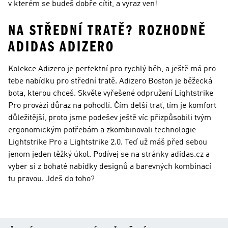
v kterém se budeš dobře cítit, a vyraz ven!
NA STŘEDNÍ TRATĚ? ROZHODNĚ
ADIDAS ADIZERO
Kolekce Adizero je perfektní pro rychlý běh, a ještě má pro
tebe nabídku pro střední tratě. Adizero Boston je běžecká
bota, kterou chceš. Skvěle vyřešené odpružení Lightstrike
Pro provází důraz na pohodlí. Čím delší trať, tím je komfort
důležitější, proto jsme podešev ještě víc přizpůsobili tvým
ergonomickým potřebám a zkombinovali technologie
Lightstrike Pro a Lightstrike 2.0. Teď už máš před sebou
jenom jeden těžký úkol. Podívej se na stránky adidas.cz a
vyber si z bohaté nabídky designů a barevných kombinací
tu pravou. Jdeš do toho?