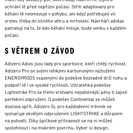
materiály odvádějí pot, odvětrávají nadměrné teplo a
ochrání tě před nepřízní počasí. Střih adaptovaný pro
běhání tě neomezuje v pohybu, ani když potřebuješ víc
vrstev, třeba do silného větru a mrholení. Návrháři adidas
pamatují na to, že kdo běhání miluje, bude venku v každém
počasí.
S VĚTREM O ZÁVOD
Adizero Adios jsou tady pro sportovce, kteří chtějí rychlost.
Adizero Pro se svými lehkými karbonovými výztužemi
ENERGYRODS vsazenými do podešve bezvadně drží nohu a
podpoří tě i ve vysoké rychlosti. Ultralehká podešev
Lightstrike Pro se třemi vrstvami nejodolnější pěny ti zajistí
perfektní odpružení. O podešev Continental se můžeš
doslova opřít. Adizero SL pro každodenní trénink se
vyznačuje skvělým odpružením LIGHTSTRIKE a důrazem
na pohodlí. Díky špičkové přilnavosti se na ni můžeš
spolehnout i na mokrém povrchu. Vyber si design,