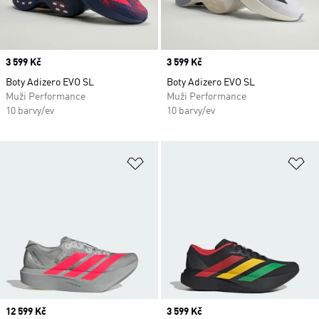
Price
3 599 Kč
Price
3 599 Kč
Boty Adizero EVO SL
Boty Adizero EVO SL
Muži Performance
Muži Performance
10 barvy/ev
10 barvy/ev
Přidat do seznamu přání
Př
Price
12 599 Kč
Price
3 599 Kč