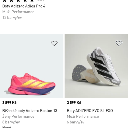
(601)
Boty Adizero Adios Pro 4
Muži Performance
13 barvy/ev
Přidat do seznamu přání
Př
Price
3 899 Kč
Price
3 599 Kč
Běžecké boty Adizero Boston 13
Boty ADIZERO EVO SL EXO
Ženy Performance
Muži Performance
8 barvy/ev
6 barvy/ev