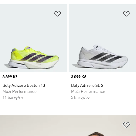
Přidat do seznamu přání
Př
Price
3 899 Kč
Price
3 099 Kč
Boty Adizero Boston 13
Boty Adizero SL 2
Muži Performance
Muži Performance
11 barvy/ev
5 barvy/ev
Př