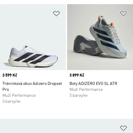
Přidat do seznamu přání
Př
Price
3 599 Kč
Price
3 899 Kč
Tréninková obuv Adizero Dropset
Boty ADIZERO EVO SL ATR
Pro
Muži Performance
Muži Performance
5 barvy/ev
3 barvy/ev
Př