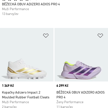
BĚŽECKÁ OBUV ADIZERO ADIOS PRO 4
Muži Performance
13 barvy/ev
Přidat do seznamu přání
Př
Price
1 349 Kč
Price
6 299 Kč
Kopačky Adizero Impact.2
BĚŽECKÁ OBUV ADIZERO ADIOS
Moulded Rubber Football Cleats
PRO 4
Muži Performance
Ženy Performance
2 barvy/ev
11 barvy/ev