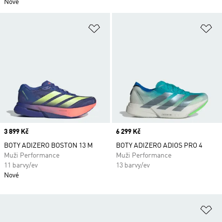
Nové
Přidat do seznamu přání
Př
Price
3 899 Kč
Price
6 299 Kč
BOTY ADIZERO BOSTON 13 M
BOTY ADIZERO ADIOS PRO 4
Muži Performance
Muži Performance
11 barvy/ev
13 barvy/ev
Nové
Př