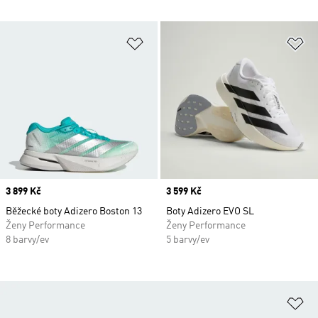
Přidat do seznamu přání
Př
Price
3 899 Kč
Price
3 599 Kč
Běžecké boty Adizero Boston 13
Boty Adizero EVO SL
Ženy Performance
Ženy Performance
8 barvy/ev
5 barvy/ev
Př