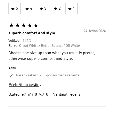
5
4
3
2
1
24. ledna 2024
superb comfort and style
Velikost:
41 1/3
Barva:
Cloud White / Better Scarlet / Off White
Choose one size up than what you usually prefer,
otherwise superb comfort and style.
Addi
Ověřený zákazník
Sponzorovaná recenze
Přeložit do češtiny
Užitečné?
0
0
Nahlásit recenzi