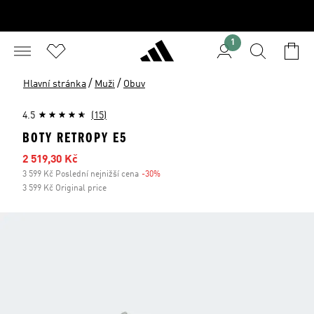
1
/
/
Hlavní stránka
Muži
Obuv
4.5
(15)
BOTY RETROPY E5
Zlevněná cena
2 519,30 Kč
3 599 Kč Poslední nejnižší cena
-30%
Sleva
3 599 Kč Original price