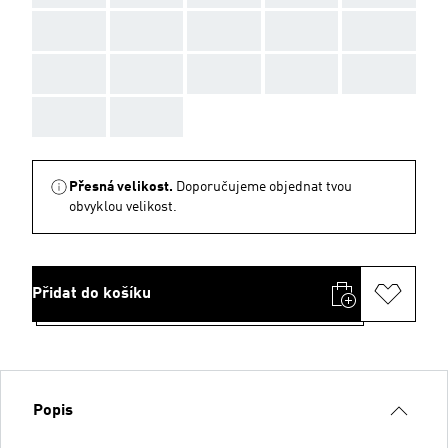
AAA
AAA
AAA
AAA
AAA
AAA
AAA
AAA
AAA
AAA
AAA
AAA
Přesná velikost.
Doporučujeme objednat tvou
obvyklou velikost.
Přidat do košíku
Popis