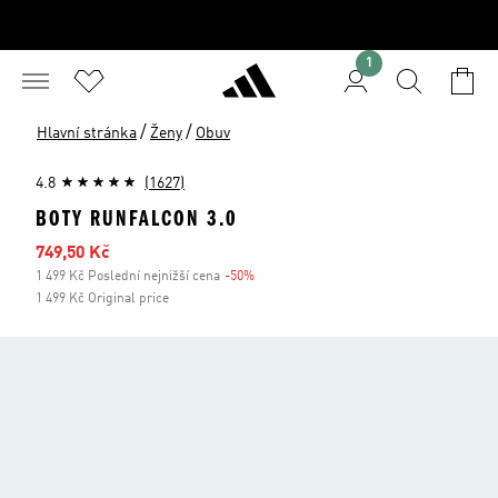
1
/
/
Hlavní stránka
Ženy
Obuv
4.8
(1627)
BOTY RUNFALCON 3.0
Zlevněná cena
749,50 Kč
1 499 Kč Poslední nejnižší cena
-50%
Sleva
1 499 Kč Original price