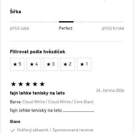
Šířka
příliš úzké
Perfect
příliš široké
Filtrovat podle hvězdiček
5
4
3
2
1
24. června 2026
fajn lehke tenisky na leto
Barva:
Cloud White / Cloud White / Core Black
fajn lehke tenisky na leto ..........................
Slavo
Ověřený zákazník
Sponzorovaná recenze