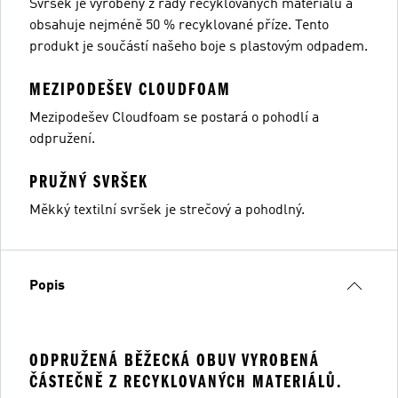
Svršek je vyrobený z řady recyklovaných materiálů a
obsahuje nejméně 50 % recyklované příze. Tento
produkt je součástí našeho boje s plastovým odpadem.
MEZIPODEŠEV CLOUDFOAM
Mezipodešev Cloudfoam se postará o pohodlí a
odpružení.
PRUŽNÝ SVRŠEK
Měkký textilní svršek je strečový a pohodlný.
Popis
ODPRUŽENÁ BĚŽECKÁ OBUV VYROBENÁ
ČÁSTEČNĚ Z RECYKLOVANÝCH MATERIÁLŮ.