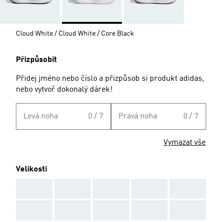
Cloud White / Cloud White / Core Black
Přizpůsobit
Přidej jméno nebo číslo a přizpůsob si produkt adidas,
nebo vytvoř dokonalý dárek!
Levá noha
0 / 7
Pravá noha
0 / 7
Vymazat vše
Velikosti
AAA
AAA
AAA
AAA
AAA
AAA
AAA
AAA
AAA
AAA