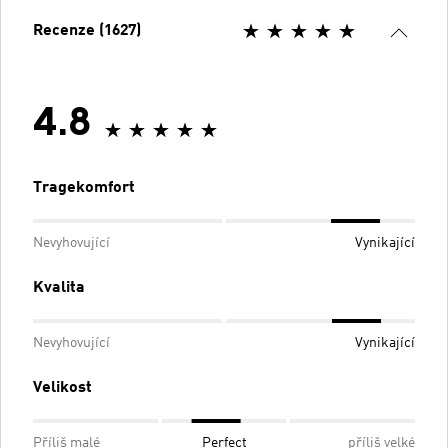
Recenze (1627)
4.8
Tragekomfort
Nevyhovující
Vynikající
Kvalita
Nevyhovující
Vynikající
Velikost
Příliš malé
Perfect
příliš velké