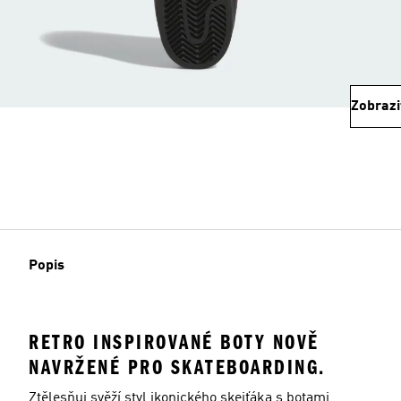
Zobrazi
Popis
RETRO INSPIROVANÉ BOTY NOVĚ
NAVRŽENÉ PRO SKATEBOARDING.
Ztělesňuj svěží styl ikonického skejťáka s botami