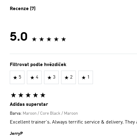
Recenze (7)
5.0
Filtrovat podle hvězdiček
5
4
3
2
1
Adidas superstar
Barva:
Maroon / Core Black / Maroon
Excellent trainer's. Always terrific service & delivery. They
JerryP