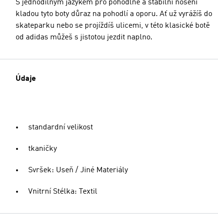
S jednodílným jazykem pro pohodlné a stabilní nošení
kladou tyto boty důraz na pohodlí a oporu. Ať už vyrážíš do
skateparku nebo se projíždíš ulicemi, v této klasické botě
od adidas můžeš s jistotou jezdit naplno.
Údaje
standardní velikost
tkaničky
Svršek: Useň / Jiné Materiály
Vnitrní Stélka: Textil