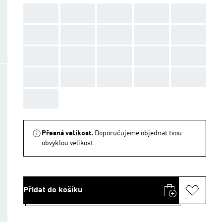
AAA
AAA
AAA
AAA
AAA
AAA
AAA
AAA
AAA
AAA
AAA
AAA
AAA
AAA
AAA
AAA
AAA
AAA
AAA
AAA
AAA
Přesná velikost.
Doporučujeme objednat tvou
obvyklou velikost.
Přidat do košíku