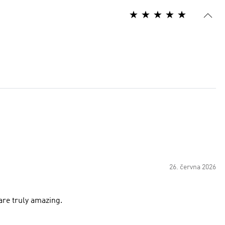
26. června 2026
 are truly amazing.