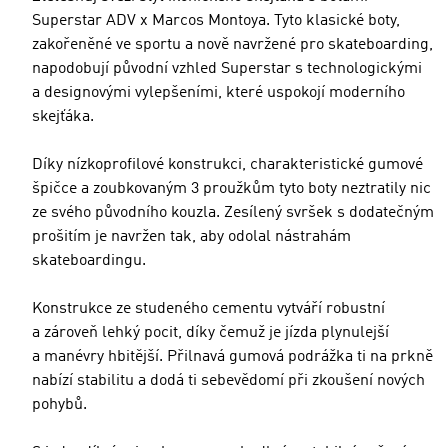
Superstar ADV x Marcos Montoya. Tyto klasické boty,
zakořeněné ve sportu a nově navržené pro skateboarding,
napodobují původní vzhled Superstar s technologickými
a designovými vylepšeními, které uspokojí moderního
skejťáka.
Díky nízkoprofilové konstrukci, charakteristické gumové
špičce a zoubkovaným 3 proužkům tyto boty neztratily nic
ze svého původního kouzla. Zesílený svršek s dodatečným
prošitím je navržen tak, aby odolal nástrahám
skateboardingu.
Konstrukce ze studeného cementu vytváří robustní
a zároveň lehký pocit, díky čemuž je jízda plynulejší
a manévry hbitější. Přilnavá gumová podrážka ti na prkně
nabízí stabilitu a dodá ti sebevědomí při zkoušení nových
pohybů.