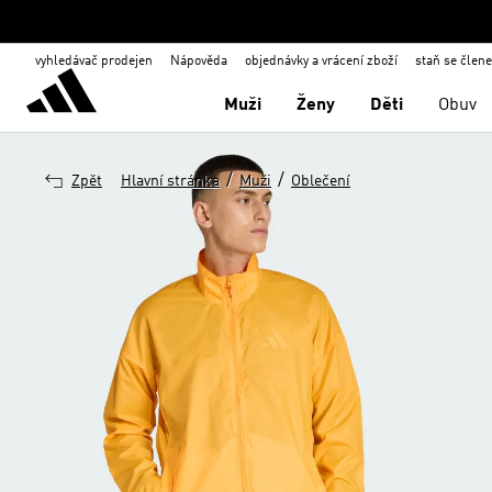
vyhledávač prodejen
Nápověda
objednávky a vrácení zboží
staň se člen
Muži
Ženy
Děti
Obuv
/
/
Zpět
Hlavní stránka
Muži
Oblečení