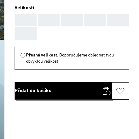
Velikosti
AAA
AAA
AAA
AAA
AAA
AAA
Přesná velikost.
Doporučujeme objednat tvou
obvyklou velikost.
Přidat do košíku