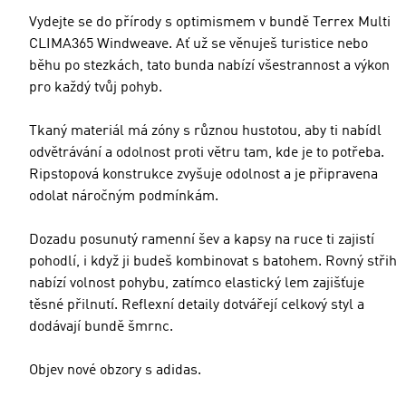
Vydejte se do přírody s optimismem v bundě Terrex Multi
CLIMA365 Windweave. Ať už se věnuješ turistice nebo
běhu po stezkách, tato bunda nabízí všestrannost a výkon
pro každý tvůj pohyb.
Tkaný materiál má zóny s různou hustotou, aby ti nabídl
odvětrávání a odolnost proti větru tam, kde je to potřeba.
Ripstopová konstrukce zvyšuje odolnost a je připravena
odolat náročným podmínkám.
Dozadu posunutý ramenní šev a kapsy na ruce ti zajistí
pohodlí, i když ji budeš kombinovat s batohem. Rovný střih
nabízí volnost pohybu, zatímco elastický lem zajišťuje
těsné přilnutí. Reflexní detaily dotvářejí celkový styl a
dodávají bundě šmrnc.
Objev nové obzory s adidas.