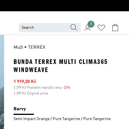
1
Muži • TERREX
BUNDA TERREX MULTI CLIMA365
WINDWEAVE
Zlevněná cena
1 919,20 Kč
2 399 Kč Poslední nejnižší cena
-20%
Sleva
2 399 Kč Original price
Barvy
Semi Impact Orange / Pure Tangerine / Pure Tangerine