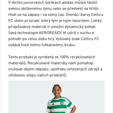
V těchto juniorských šortkách adidas můžeš fandit
svému oblíbenému týmu nebo se předvést na hřišti.
Hodí se na zápasy i na volný čas. Domácí barvy Celticu
FC všem prozradí, který tým je tvým favoritem. Lehký
přizpůsobivý materiál ti umožní dynamický pohyb.
Savá technologie AEROREADY tě udrží v suchu a
pohodlí po celou dobu hry. Vyšívaný znak Celticu FC
vzdává hold tvému fotbalovému klubu.
Tento produkt je vyrobený ze 100% recyklovaných
materiálů. Recyklované materiály nám pomáhají
snižovat objem odpadu, spotřebu omezených zdrojů a
uhlíkovou stopu našich produktů.