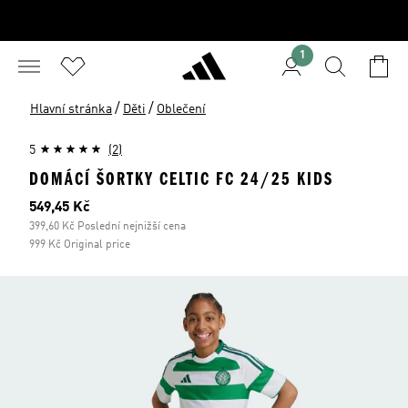
1
/
/
Hlavní stránka
Děti
Oblečení
5
(2)
DOMÁCÍ ŠORTKY CELTIC FC 24/25 KIDS
Aktuální cena
549,45 Kč
399,60 Kč Poslední nejnižší cena
999 Kč Original price