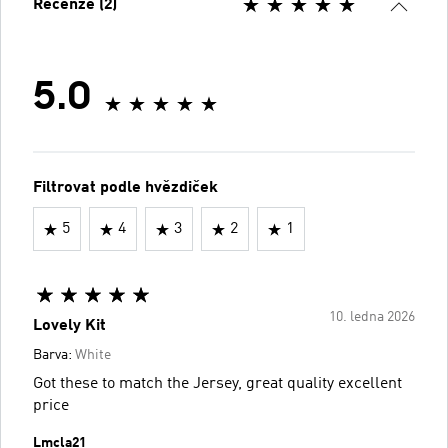
Recenze (2)
5.0
Filtrovat podle hvězdiček
5
4
3
2
1
10. ledna 2026
Lovely Kit
Barva:
White
Got these to match the Jersey, great quality excellent
price
Lmcla21