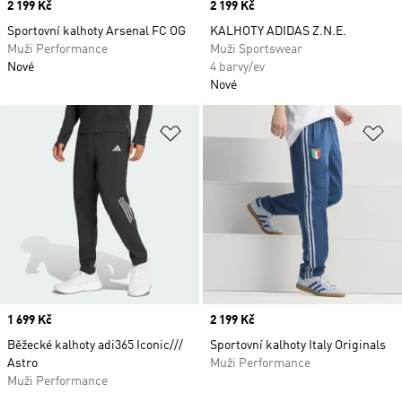
Price
2 199 Kč
Price
2 199 Kč
Sportovní kalhoty Arsenal FC OG
KALHOTY ADIDAS Z.N.E.
Muži Performance
Muži Sportswear
Nové
4 barvy/ev
Nové
Přidat do seznamu přání
Př
Price
1 699 Kč
Price
2 199 Kč
Běžecké kalhoty adi365 Iconic///
Sportovní kalhoty Italy Originals
Astro
Muži Performance
Muži Performance