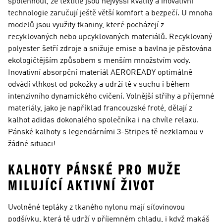
spolehnout, že textilie jsou nejvyšší kvality a inovativní
technologie zaručují ještě větší komfort a bezpečí. U mnoha
modelů jsou využity tkaniny, které pocházejí z
recyklovaných nebo upcyklovaných materiálů. Recyklovaný
polyester šetří zdroje a snižuje emise a bavlna je pěstována
ekologičtějším způsobem s menším množstvím vody.
Inovativní absorpční materiál AEROREADY optimálně
odvádí vlhkost od pokožky a udrží tě v suchu i během
intenzivního dynamického cvičení. Volnější střihy a příjemné
materiály, jako je například francouzské froté, dělají z
kalhot adidas dokonalého společníka i na chvíle relaxu.
Pánské kalhoty s legendárními 3-Stripes tě nezklamou v
žádné situaci!
KALHOTY PÁNSKÉ PRO MUŽE
MILUJÍCÍ AKTIVNÍ ŽIVOT
Uvolněné tepláky z tkaného nylonu mají síťovinovou
podšívku, která tě udrží v příjemném chladu, i když makáš