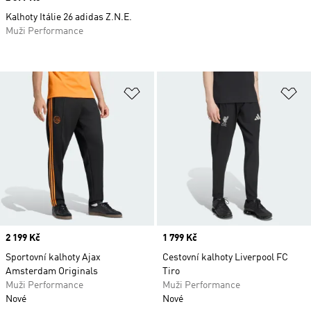
Kalhoty Itálie 26 adidas Z.N.E.
Muži Performance
Přidat do seznamu přání
Př
Price
2 199 Kč
Price
1 799 Kč
Sportovní kalhoty Ajax
Cestovní kalhoty Liverpool FC
Amsterdam Originals
Tiro
Muži Performance
Muži Performance
Nové
Nové