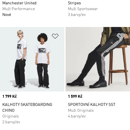
Manchester United
Stripes
Muži Performance
Muži Sportswear
Nové
3 barvy/ev
Přidat do seznamu přání
Př
Price
1 799 Kč
Price
1 599 Kč
KALHOTY SKATEBOARDING
SPORTOVNÍ KALHOTY SST
CHINO
Muži Originals
Originals
4 barvy/ev
2 barvy/ev