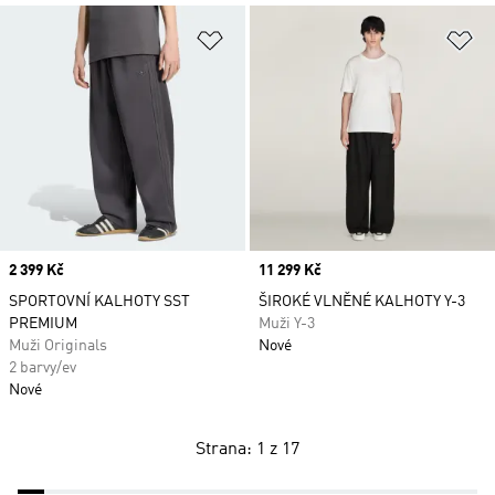
Přidat do seznamu přání
Př
Price
2 399 Kč
Price
11 299 Kč
SPORTOVNÍ KALHOTY SST
ŠIROKÉ VLNĚNÉ KALHOTY Y-3
PREMIUM
Muži Y-3
Muži Originals
Nové
2 barvy/ev
Nové
Strana: 1 z 17