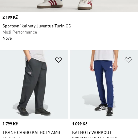
Price
2 199 Kč
Sportovní kalhoty Juventus Turin OG
Muži Performance
Nové
Přidat do seznamu přání
Př
Price
1 799 Kč
Price
1 099 Kč
TKANÉ CARGO KALHOTY AMG
KALHOTY WORKOUT