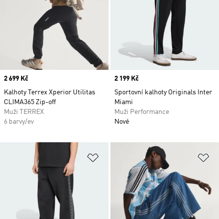
Price
2 699 Kč
Price
2 199 Kč
Kalhoty Terrex Xperior Utilitas
Sportovní kalhoty Originals Inter
CLIMA365 Zip-off
Miami
Muži TERREX
Muži Performance
6 barvy/ev
Nové
Přidat do seznamu přání
Př