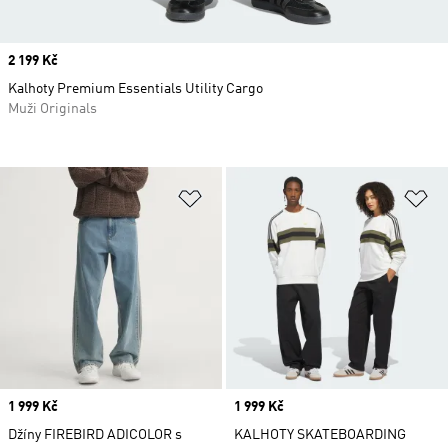
Price
2 199 Kč
Kalhoty Premium Essentials Utility Cargo
Muži Originals
Přidat do seznamu přání
Př
Price
1 999 Kč
Price
1 999 Kč
Džíny FIREBIRD ADICOLOR s
KALHOTY SKATEBOARDING