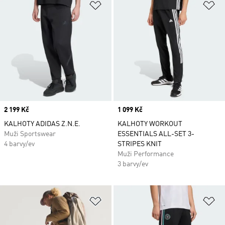
Přidat do seznamu přání
Př
Price
2 199 Kč
Price
1 099 Kč
KALHOTY ADIDAS Z.N.E.
KALHOTY WORKOUT
Muži Sportswear
ESSENTIALS ALL-SET 3-
4 barvy/ev
STRIPES KNIT
Muži Performance
3 barvy/ev
Přidat do seznamu přání
Př