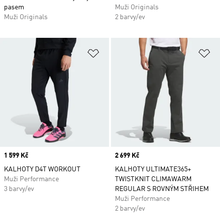
pasem
Muži Originals
Muži Originals
2 barvy/ev
Přidat do seznamu přání
Př
Price
1 599 Kč
Price
2 699 Kč
KALHOTY D4T WORKOUT
KALHOTY ULTIMATE365+
Muži Performance
TWISTKNIT CLIMAWARM
3 barvy/ev
REGULAR S ROVNÝM STŘIHEM
Muži Performance
2 barvy/ev