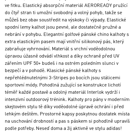
ve fitku. Elastický absorpční materiál AEROREADY pružící
do čtyř stran ti umožní svobodný a volný pohyb, takže se
můžeš bez obav soustředit na výskoky či výpady. Elastické
spodní lemy kalhot jsou pevné, ale dostatečně pružné a
nebrání v pohybu. Elegantní golfové pánské chino kalhoty s
extra elastickým pasem mají vnitřní silikonový pás, který
zabraňuje vyhrnování. Materiál s vrchní voděodolnou
úpravou úžasně odvádí vlhkost a díky ochraně před UV
zářením UPF 50+ budeš i na ostrém poledním slunci v
bezpečí a v pohodě. Klasické pánské kalhoty s
nepřehlédnutelnými 3-Stripes po bocích jsou stálicemi
sportovní módy. Pohodlná zužující se konstrukce lichotí
téměř každé postavě a odolný materiál Interlok vydrží i
intenzivní outdoorový trénink. Kalhoty pro pány v moderním
skejtovém stylu tě díky voděodolné úpravě ochrání i před
lehkým deštěm. Prostorné kapsy poskytnou dostatek místa
na uschování drobností a pas s páskem si pohodlně upravíš
podle potřeby. Neseď doma a žij aktivně ve stylu adidas!