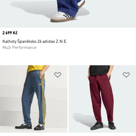
Price
2 699 Kč
Kalhoty Španělsko 26 adidas Z.N.E.
Muži Performance
Přidat do seznamu přání
Př