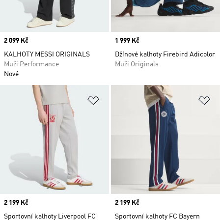
Price
2 099 Kč
Price
1 999 Kč
KALHOTY MESSI ORIGINALS
Džínové kalhoty Firebird Adicolor
Muži Performance
Muži Originals
Nové
Přidat do seznamu přání
Př
Price
2 199 Kč
Price
2 199 Kč
Sportovní kalhoty Liverpool FC
Sportovní kalhoty FC Bayern