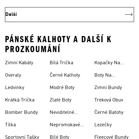
Další
PÁNSKÉ KALHOTY A DALŠÍ K
PROZKOUMÁNÍ
Zimní Kabáty
Bílá Trička
Kopačky Na
Rugby
Overaly
Černé Kalhoty
Boty Na
Skateboarding
Ledvinky
Modré Boty
Zimní Bundy
Krátká Trička
Zlaté Boty
Treková Obuv
Bomber Bundy
Neviditelné
Černé Batohy
Ponožky
Tílka
Nepromokavé
Lezečky
Bundy
Sportovní Tašky
Bílé Boty
Fleecové Bundy