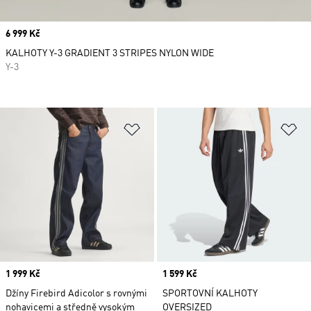
Price
6 999 Kč
KALHOTY Y-3 GRADIENT 3 STRIPES NYLON WIDE
Y-3
Přidat do seznamu přání
Př
Price
1 999 Kč
Price
1 599 Kč
Džíny Firebird Adicolor s rovnými
SPORTOVNÍ KALHOTY
nohavicemi a středně vysokým
OVERSIZED