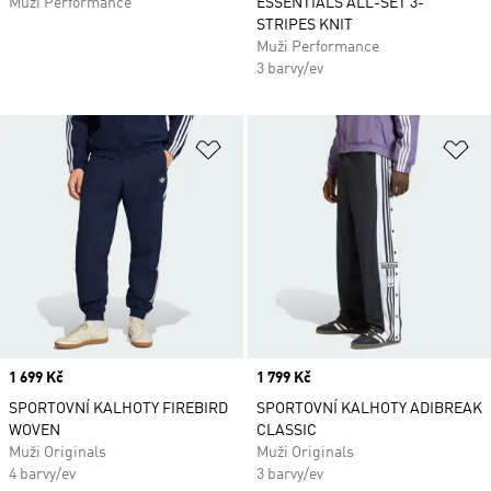
Muži Performance
ESSENTIALS ALL-SET 3-
STRIPES KNIT
Muži Performance
3 barvy/ev
Přidat do seznamu přání
Př
Price
1 699 Kč
Price
1 799 Kč
SPORTOVNÍ KALHOTY FIREBIRD
SPORTOVNÍ KALHOTY ADIBREAK
WOVEN
CLASSIC
Muži Originals
Muži Originals
4 barvy/ev
3 barvy/ev