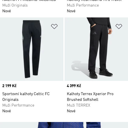
Muži Originals
Muži Performance
Nové
Nové
Přidat do seznamu přání
Př
Price
2 199 Kč
Price
4 399 Kč
Sportovní kalhoty Celtic FC
Kalhoty Terrex Xperior Pro
Originals
Brushed Softshell
Muži Performance
Muži TERREX
Nové
Nové