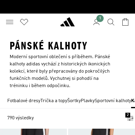
1
PÁNSKÉ KALHOTY
Moderní sportovní oblečení s příběhem. Pánské
kalhoty adidas vychází z historických ikonických
kolekcí, které byly přepracovány do pokročilých
funkčních modelů. Vychutnej si pohodlí na
tréninku i během odpočinku.
Fotbalové dresy
Trička a topy
Šortky
Plavky
Sportovní kalhoty
K
2
790 výsledky