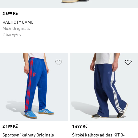
Price
2 699 Kč
KALHOTY CAMO
Muži Originals
2 barvy/ev
Přidat do seznamu přání
Př
Price
2 199 Kč
Price
1 699 Kč
Sportovní kalhoty Originals
Široké kalhoty adidas KIT 3-