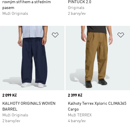
rovným střihem a středním
PINTUCK 2.0
pasem
Originals
Muži Originals
2 barvy/ev
Přidat do seznamu přání
Př
Price
2 099 Kč
Price
2 399 Kč
KALHOTY ORIGINALS WOVEN
Kalhoty Terrex Xploric CLIMA365
BARREL
Cargo
Muži Originals
Muži TERREX
2 barvy/ev
4 barvy/ev