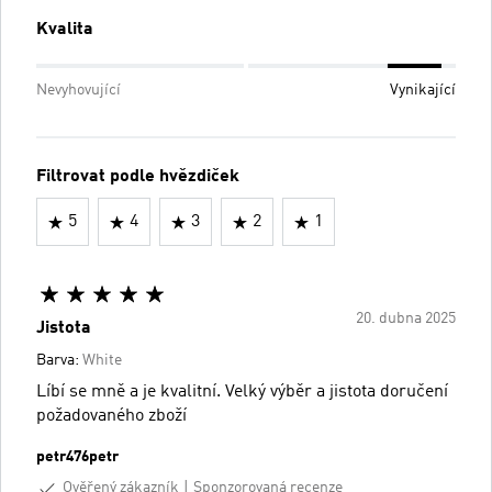
Kvalita
Nevyhovující
Vynikající
Filtrovat podle hvězdiček
5
4
3
2
1
20. dubna 2025
Jistota
Barva:
White
Líbí se mně a je kvalitní. Velký výběr a jistota doručení
požadovaného zboží
petr476petr
Ověřený zákazník
Sponzorovaná recenze