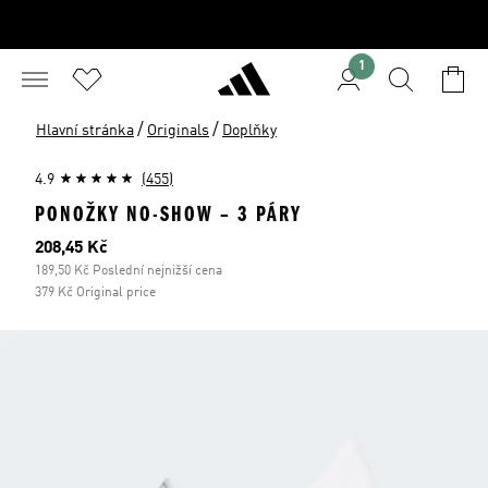
1
/
/
Hlavní stránka
Originals
Doplňky
4.9
(455)
PONOŽKY NO-SHOW – 3 PÁRY
Aktuální cena
208,45 Kč
189,50 Kč Poslední nejnižší cena
379 Kč Original price