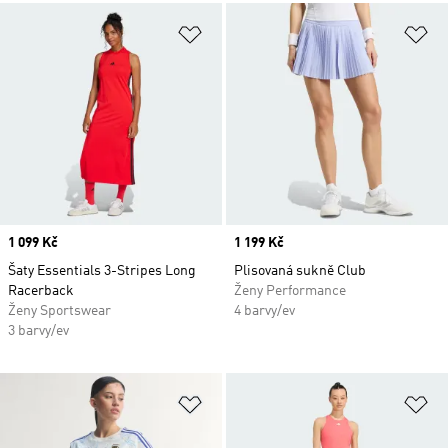
Přidat do seznamu přání
Př
Price
1 099 Kč
Price
1 199 Kč
Šaty Essentials 3-Stripes Long
Plisovaná sukně Club
Racerback
Ženy Performance
Ženy Sportswear
4 barvy/ev
3 barvy/ev
Přidat do seznamu přání
Př