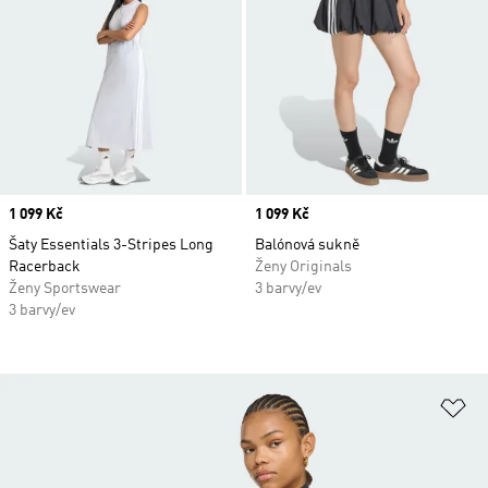
Price
1 099 Kč
Price
1 099 Kč
Šaty Essentials 3-Stripes Long
Balónová sukně
Racerback
Ženy Originals
Ženy Sportswear
3 barvy/ev
3 barvy/ev
Př