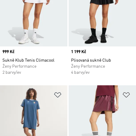
Price
999 Kč
Price
1 199 Kč
Sukně Klub Tenis Climacool
Plisovaná sukně Club
Ženy Performance
Ženy Performance
2 barvy/ev
4 barvy/ev
Přidat do seznamu přání
Př