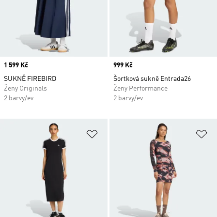
Price
1 599 Kč
Price
999 Kč
SUKNĚ FIREBIRD
Šortková sukně Entrada26
Ženy Originals
Ženy Performance
2 barvy/ev
2 barvy/ev
Přidat do seznamu přání
Př