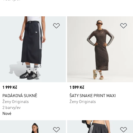
Přidat do seznamu přání
Př
Price
1 999 Kč
Price
1 599 Kč
PADÁKOVÁ SUKNĚ
ŠATY SNAKE PRINT MAXI
Ženy Originals
Ženy Originals
2 barvy/ev
Nové
Přidat do seznamu přání
Př