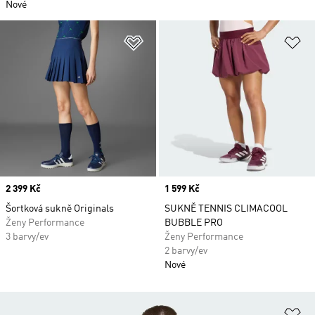
Nové
Přidat do seznamu přání
Př
Price
2 399 Kč
Price
1 599 Kč
Šortková sukně Originals
SUKNĚ TENNIS CLIMACOOL
Ženy Performance
BUBBLE PRO
3 barvy/ev
Ženy Performance
2 barvy/ev
Nové
Př