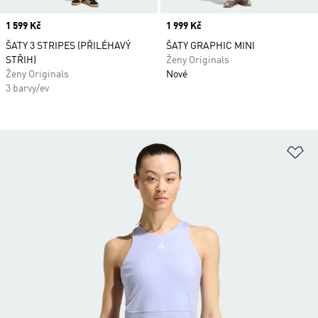
Price
1 599 Kč
Price
1 999 Kč
ŠATY 3 STRIPES (PŘILÉHAVÝ
ŠATY GRAPHIC MINI
STŘIH)
Ženy Originals
Ženy Originals
Nové
3 barvy/ev
Př