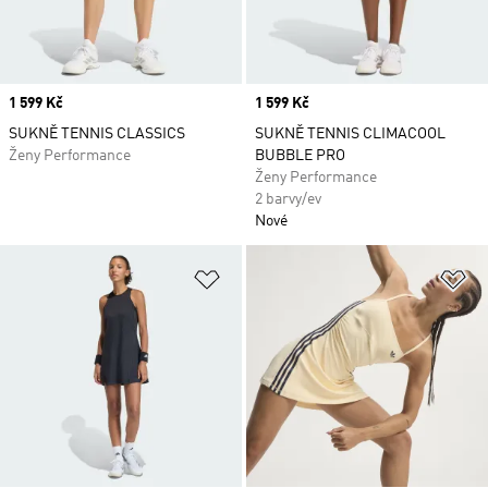
Price
1 599 Kč
Price
1 599 Kč
SUKNĚ TENNIS CLASSICS
SUKNĚ TENNIS CLIMACOOL
Ženy Performance
BUBBLE PRO
Ženy Performance
2 barvy/ev
Nové
Přidat do seznamu přání
Př