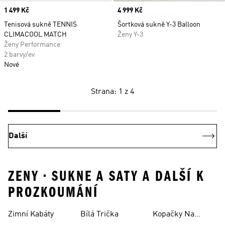
Price
1 499 Kč
Price
4 999 Kč
Tenisová sukně TENNIS
Šortková sukně Y-3 Balloon
CLIMACOOL MATCH
Ženy Y-3
Ženy Performance
2 barvy/ev
Nové
Strana: 1 z 4
Další
ZENY • SUKNE A SATY A DALŠÍ K
PROZKOUMÁNÍ
Zimní Kabáty
Bílá Trička
Kopačky Na