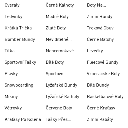
Rugby
Overaly
Černé Kalhoty
Boty Na
Skateboarding
Ledvinky
Modré Boty
Zimní Bundy
Krátká Trička
Zlaté Boty
Treková Obuv
Bomber Bundy
Neviditelné
Černé Batohy
Ponožky
Tílka
Nepromokavé
Lezečky
Bundy
Sportovní Tašky
Bílé Boty
Fleecové Bundy
Plavky
Sportovní
Vzpěračské Boty
Oblečení
Snowboarding
Lyžařské Bundy
Bílé Bundy
Mikiny
Lyžařské Kalhoty
Basketbalové Boty
Větrovky
Červené Boty
Černé Kraťasy
Kraťasy Po Kolena
Tašky Přes
Zimní Kabáty
Rameno