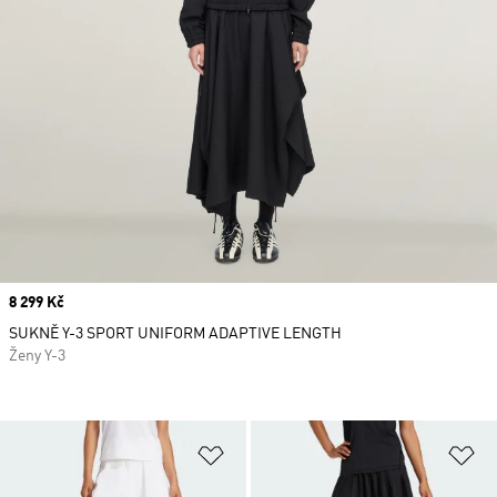
Price
8 299 Kč
SUKNĚ Y-3 SPORT UNIFORM ADAPTIVE LENGTH
Ženy Y-3
Přidat do seznamu přání
Př