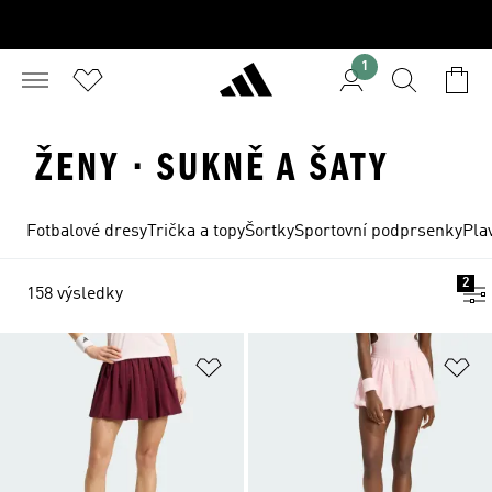
1
ŽENY · SUKNĚ A ŠATY
Fotbalové dresy
Trička a topy
Šortky
Sportovní podprsenky
Pla
2
158 výsledky
Přidat do seznamu přání
Př