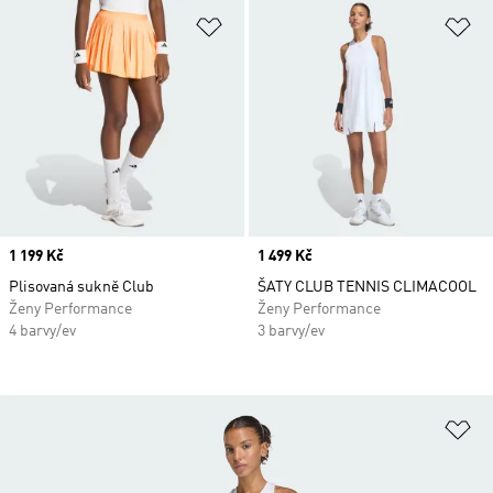
Přidat do seznamu přání
Př
Price
1 199 Kč
Price
1 499 Kč
Plisovaná sukně Club
ŠATY CLUB TENNIS CLIMACOOL
Ženy Performance
Ženy Performance
4 barvy/ev
3 barvy/ev
Př