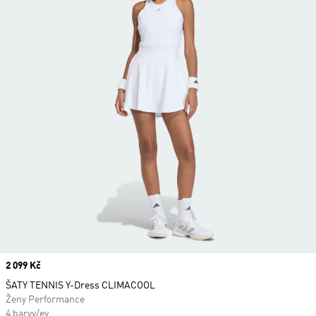
Price
2 099 Kč
ŠATY TENNIS Y-Dress CLIMACOOL
Ženy Performance
4 barvy/ev