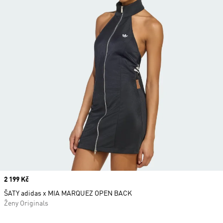
Price
2 199 Kč
ŠATY adidas x MIA MARQUEZ OPEN BACK
Ženy Originals