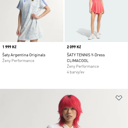
Price
1 999 Kč
Price
2 099 Kč
Šaty Argentina Originals
ŠATY TENNIS Y-Dress
Ženy Performance
CLIMACOOL
Ženy Performance
4 barvy/ev
Př