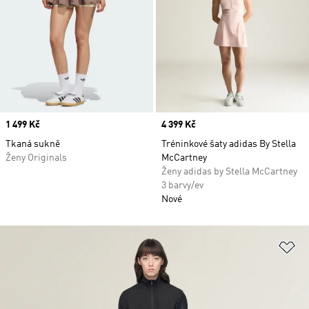
Price
1 499 Kč
Price
4 399 Kč
Tkaná sukně
Tréninkové šaty adidas By Stella
Ženy Originals
McCartney
Ženy adidas by Stella McCartney
3 barvy/ev
Nové
Př