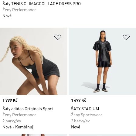
Šaty TENIS CLIMACOOL LACE DRESS PRO
Ženy Performance
Nové
Přidat do seznamu přání
Př
Price
1 999 Kč
Price
1 499 Kč
Šaty adidas Originals Sport
ŠATY STADIUM
Ženy Performance
Ženy Sportswear
2 barvy/ev
2 barvy/ev
Nové
Kombinuj
Nové