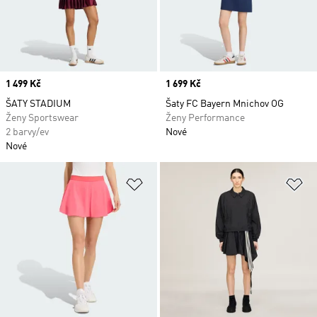
Price
1 499 Kč
Price
1 699 Kč
ŠATY STADIUM
Šaty FC Bayern Mnichov OG
Ženy Sportswear
Ženy Performance
2 barvy/ev
Nové
Nové
Přidat do seznamu přání
Př