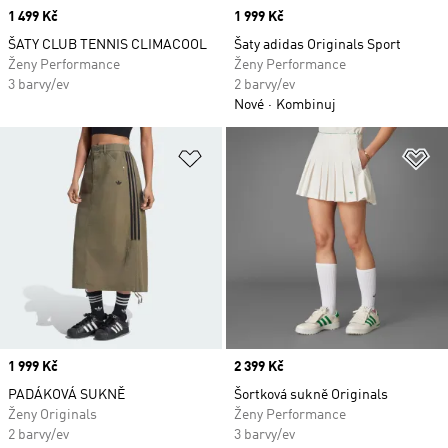
Price
1 499 Kč
Price
1 999 Kč
ŠATY CLUB TENNIS CLIMACOOL
Šaty adidas Originals Sport
Ženy Performance
Ženy Performance
3 barvy/ev
2 barvy/ev
Nové
Kombinuj
Přidat do seznamu přání
Př
Price
1 999 Kč
Price
2 399 Kč
PADÁKOVÁ SUKNĚ
Šortková sukně Originals
Ženy Originals
Ženy Performance
2 barvy/ev
3 barvy/ev