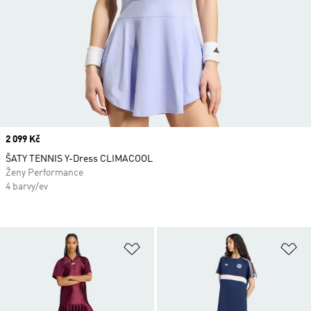
Price
2 099 Kč
ŠATY TENNIS Y-Dress CLIMACOOL
Ženy Performance
4 barvy/ev
Přidat do seznamu přání
Př