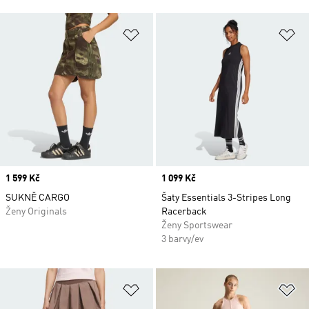
Přidat do seznamu přání
Př
Price
1 599 Kč
Price
1 099 Kč
SUKNĚ CARGO
Šaty Essentials 3-Stripes Long
Ženy Originals
Racerback
Ženy Sportswear
3 barvy/ev
Přidat do seznamu přání
Př