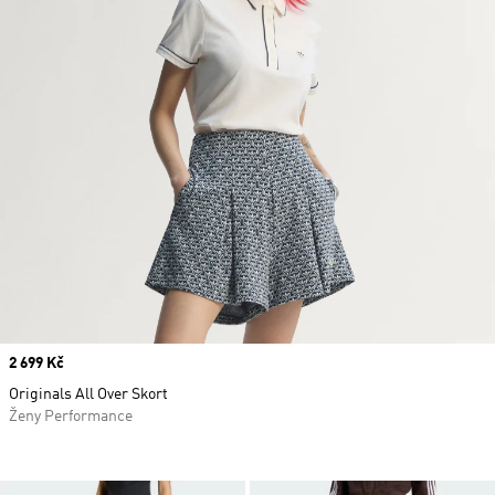
Price
2 699 Kč
Originals All Over Skort
Ženy Performance