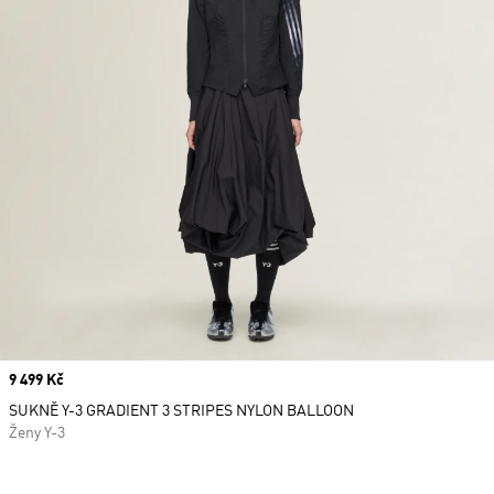
Price
9 499 Kč
SUKNĚ Y-3 GRADIENT 3 STRIPES NYLON BALLOON
Ženy Y-3