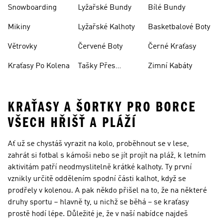
Oblečení
Snowboarding
Lyžařské Bundy
Bílé Bundy
Mikiny
Lyžařské Kalhoty
Basketbalové Boty
Větrovky
Červené Boty
Černé Kraťasy
Kraťasy Po Kolena
Tašky Přes
Zimní Kabáty
Rameno
KRAŤASY A ŠORTKY PRO BORCE
VŠECH HŘIŠŤ A PLÁŽÍ
Ať už se chystáš vyrazit na kolo, proběhnout se v lese,
zahrát si fotbal s kámoši nebo se jít projít na pláž, k letním
aktivitám patří neodmyslitelně krátké kalhoty. Ty první
vznikly určitě oddělením spodní části kalhot, když se
prodřely v kolenou. A pak někdo přišel na to, že na některé
druhy sportu – hlavně ty, u nichž se běhá – se kraťasy
prostě hodí lépe. Důležité je, že v naší nabídce najdeš