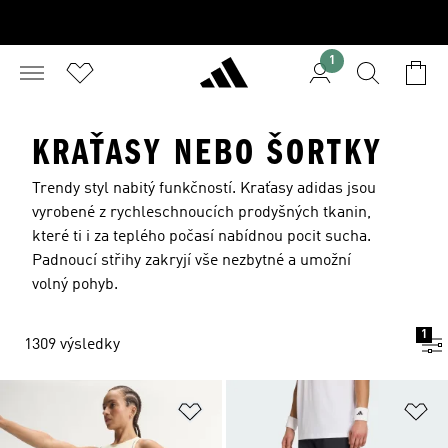
1
KRAŤASY NEBO ŠORTKY
Trendy styl nabitý funkčností. Kraťasy adidas jsou
vyrobené z rychleschnoucích prodyšných tkanin,
které ti i za teplého počasí nabídnou pocit sucha.
Padnoucí střihy zakryjí vše nezbytné a umožní
volný pohyb.
1
1309 výsledky
Přidat do seznamu přání
Př