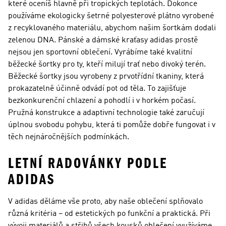
které oceníš hlavně při tropických teplotách. Dokonce
používáme ekologicky šetrné polyesterové plátno vyrobené
z recyklovaného materiálu, abychom našim šortkám dodali
zelenou DNA. Pánské a dámské kraťasy adidas prostě
nejsou jen sportovní oblečení. Vyrábíme také kvalitní
běžecké šortky pro ty, kteří milují trať nebo divoký terén.
Běžecké šortky jsou vyrobeny z prvotřídní tkaniny, která
prokazatelně účinně odvádí pot od těla. To zajišťuje
bezkonkurenční chlazení a pohodlí i v horkém počasí.
Pružná konstrukce a adaptivní technologie také zaručují
úplnou svobodu pohybu, která ti pomůže dobře fungovat i v
těch nejnáročnějších podmínkách.
LETNÍ RADOVÁNKY PODLE
ADIDAS
V adidas děláme vše proto, aby naše oblečení splňovalo
různá kritéria – od estetických po funkční a praktická. Při