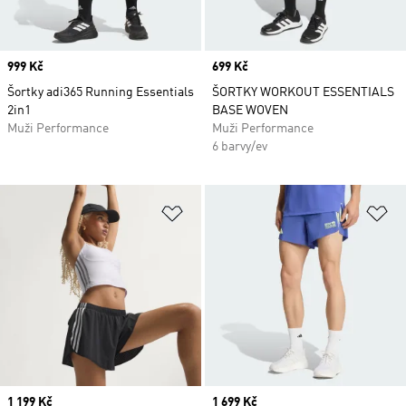
Price
999 Kč
Price
699 Kč
Šortky adi365 Running Essentials
ŠORTKY WORKOUT ESSENTIALS
2in1
BASE WOVEN
Muži Performance
Muži Performance
6 barvy/ev
Přidat do seznamu přání
Př
Price
1 199 Kč
Price
1 699 Kč