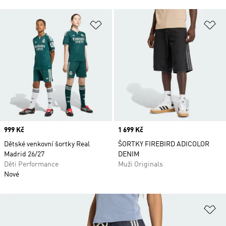
Přidat do seznamu přání
Př
Price
999 Kč
Price
1 699 Kč
Dětské venkovní šortky Real
ŠORTKY FIREBIRD ADICOLOR
Madrid 26/27
DENIM
Děti Performance
Muži Originals
Nové
Př