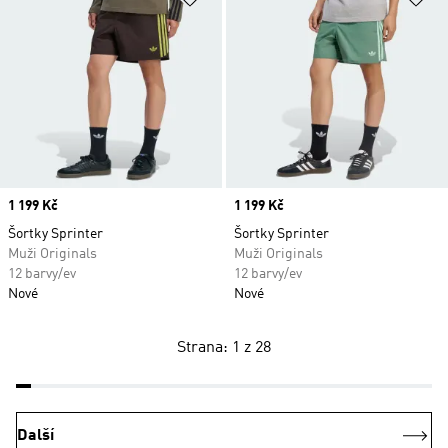
Price
1 199 Kč
Price
1 199 Kč
Šortky Sprinter
Šortky Sprinter
Muži Originals
Muži Originals
12 barvy/ev
12 barvy/ev
Nové
Nové
Strana: 1 z 28
Další