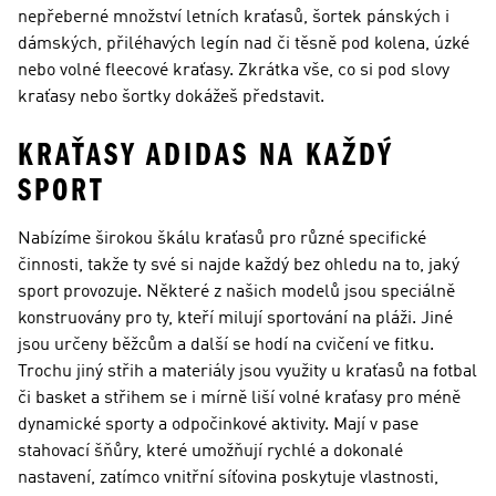
nepřeberné množství letních kraťasů, šortek pánských i
dámských, přiléhavých legín nad či těsně pod kolena, úzké
nebo volné fleecové kraťasy. Zkrátka vše, co si pod slovy
kraťasy nebo šortky dokážeš představit.
KRAŤASY ADIDAS NA KAŽDÝ
SPORT
Nabízíme širokou škálu kraťasů pro různé specifické
činnosti, takže ty své si najde každý bez ohledu na to, jaký
sport provozuje. Některé z našich modelů jsou speciálně
konstruovány pro ty, kteří milují sportování na pláži. Jiné
jsou určeny běžcům a další se hodí na cvičení ve fitku.
Trochu jiný střih a materiály jsou využity u kraťasů na fotbal
či basket a střihem se i mírně liší volné kraťasy pro méně
dynamické sporty a odpočinkové aktivity. Mají v pase
stahovací šňůry, které umožňují rychlé a dokonalé
nastavení, zatímco vnitřní síťovina poskytuje vlastnosti,