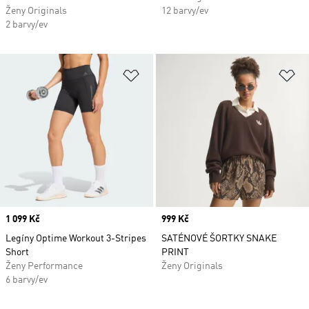
Ženy Originals
12 barvy/ev
2 barvy/ev
Přidat do seznamu přání
Př
Price
1 099 Kč
Price
999 Kč
Legíny Optime Workout 3-Stripes
SATÉNOVÉ ŠORTKY SNAKE
Short
PRINT
Ženy Performance
Ženy Originals
6 barvy/ev