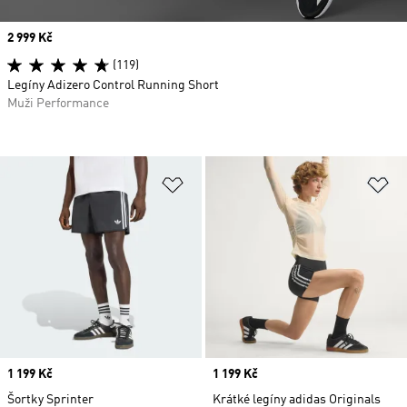
Price
2 999 Kč
(119)
Legíny Adizero Control Running Short
Muži Performance
Přidat do seznamu přání
Př
Price
1 199 Kč
Price
1 199 Kč
Šortky Sprinter
Krátké legíny adidas Originals