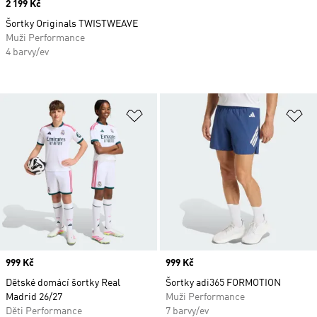
Price
2 199 Kč
Šortky Originals TWISTWEAVE
Muži Performance
4 barvy/ev
Přidat do seznamu přání
Př
Price
999 Kč
Price
999 Kč
Dětské domácí šortky Real
Šortky adi365 FORMOTION
Madrid 26/27
Muži Performance
Děti Performance
7 barvy/ev