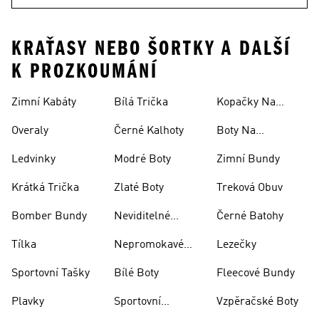
KRAŤASY NEBO ŠORTKY A DALŠÍ
K PROZKOUMÁNÍ
Zimní Kabáty
Bílá Trička
Kopačky Na
Rugby
Overaly
Černé Kalhoty
Boty Na
Skateboarding
Ledvinky
Modré Boty
Zimní Bundy
Krátká Trička
Zlaté Boty
Treková Obuv
Bomber Bundy
Neviditelné
Černé Batohy
Ponožky
Tílka
Nepromokavé
Lezečky
Bundy
Sportovní Tašky
Bílé Boty
Fleecové Bundy
Plavky
Sportovní
Vzpěračské Boty