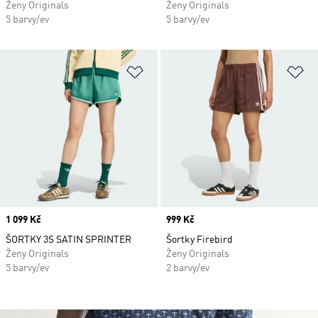
Ženy Originals
Ženy Originals
5 barvy/ev
5 barvy/ev
Přidat do seznamu přání
Př
Price
1 099 Kč
Price
999 Kč
ŠORTKY 3S SATIN SPRINTER
Šortky Firebird
Ženy Originals
Ženy Originals
5 barvy/ev
2 barvy/ev