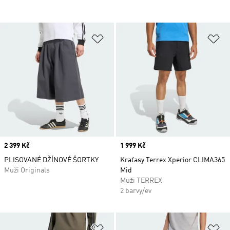
Přidat do seznamu přání
Př
Price
2 399 Kč
Price
1 999 Kč
PLISOVANÉ DŽÍNOVÉ ŠORTKY
Kraťasy Terrex Xperior CLIMA365
Muži Originals
Mid
Muži TERREX
2 barvy/ev
Přidat do seznamu přání
Př