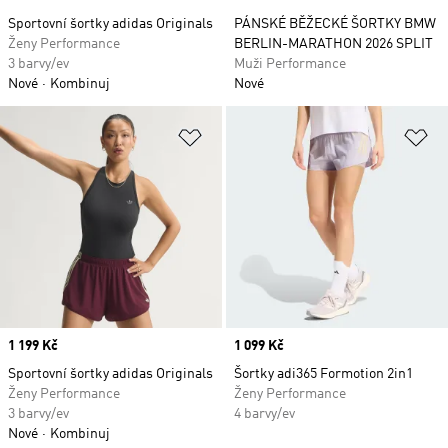
Sportovní šortky adidas Originals
PÁNSKÉ BĚŽECKÉ ŠORTKY BMW
Ženy Performance
BERLIN-MARATHON 2026 SPLIT
3 barvy/ev
Muži Performance
Nové
Kombinuj
Nové
Přidat do seznamu přání
Př
Price
1 199 Kč
Price
1 099 Kč
Sportovní šortky adidas Originals
Šortky adi365 Formotion 2in1
Ženy Performance
Ženy Performance
3 barvy/ev
4 barvy/ev
Nové
Kombinuj