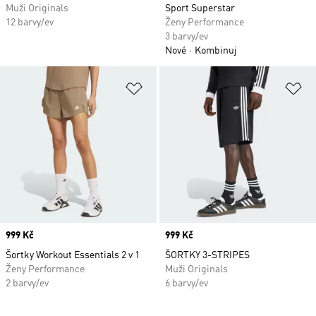
Muži Originals
Sport Superstar
12 barvy/ev
Ženy Performance
3 barvy/ev
Nové
Kombinuj
Přidat do seznamu přání
Př
Price
999 Kč
Price
999 Kč
Šortky Workout Essentials 2 v 1
ŠORTKY 3-STRIPES
Ženy Performance
Muži Originals
2 barvy/ev
6 barvy/ev