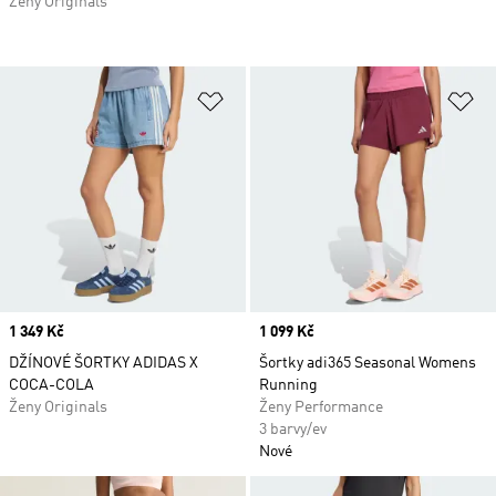
Ženy Originals
Přidat do seznamu přání
Př
Price
1 349 Kč
Price
1 099 Kč
DŽÍNOVÉ ŠORTKY ADIDAS X
Šortky adi365 Seasonal Womens
COCA-COLA
Running
Ženy Originals
Ženy Performance
3 barvy/ev
Nové