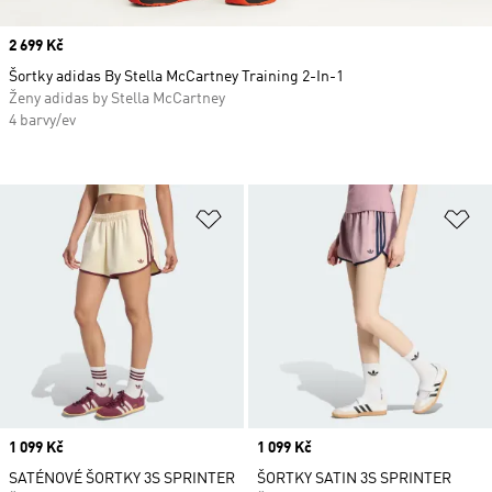
Price
2 699 Kč
Šortky adidas By Stella McCartney Training 2-In-1
Ženy adidas by Stella McCartney
4 barvy/ev
Přidat do seznamu přání
Př
Price
1 099 Kč
Price
1 099 Kč
SATÉNOVÉ ŠORTKY 3S SPRINTER
ŠORTKY SATIN 3S SPRINTER