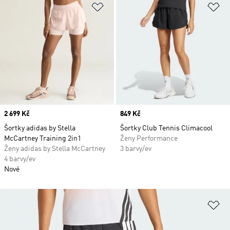
Přidat do seznamu přání
Př
Price
2 699 Kč
Price
849 Kč
Šortky adidas by Stella
Šortky Club Tennis Climacool
McCartney Training 2in1
Ženy Performance
Ženy adidas by Stella McCartney
3 barvy/ev
4 barvy/ev
Nové
Př