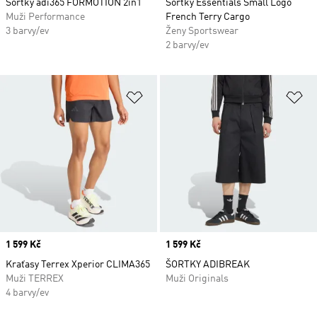
Šortky adi365 FORMOTION 2in1
Šortky Essentials Small Logo
Muži Performance
French Terry Cargo
3 barvy/ev
Ženy Sportswear
2 barvy/ev
Přidat do seznamu přání
Př
Price
1 599 Kč
Price
1 599 Kč
Kraťasy Terrex Xperior CLIMA365
ŠORTKY ADIBREAK
Muži TERREX
Muži Originals
4 barvy/ev