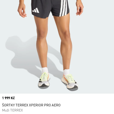
Price
1 999 Kč
ŠORTKY TERREX XPERIOR PRO AERO
Muži TERREX