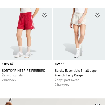
Přidat do seznamu přání
Př
Price
1 099 Kč
Price
599 Kč
ŠORTKY PINSTRIPE FIREBIRD
Šortky Essentials Small Logo
Ženy Originals
French Terry Cargo
2 barvy/ev
Ženy Sportswear
2 barvy/ev
Př