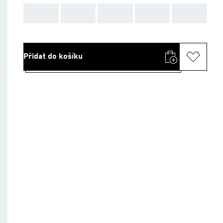
AAA
AAA
AAA
AAA
AAA
Přidat do košíku