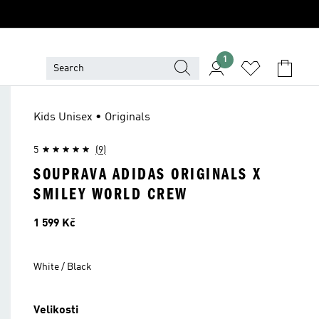
1
Kids Unisex • Originals
5
(9)
SOUPRAVA ADIDAS ORIGINALS X
SMILEY WORLD CREW
Cena
1 599 Kč
White / Black
Velikosti