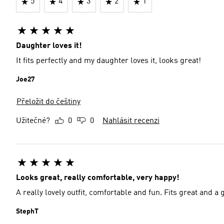
5
4
3
2
1
Daughter loves it!
It fits perfectly and my daughter loves it, looks great!
Joe27
Přeložit do češtiny
Užitečné?
0
0
Nahlásit recenzi
Looks great, really comfortable, very happy!
A really lovely outfit, comfortable and fun. Fits great and a g
StephT