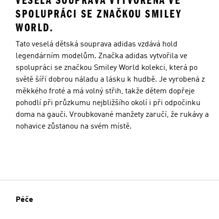
VESELÁ SOUPRAVA VYTVOŘENÁ VE
SPOLUPRÁCI SE ZNAČKOU SMILEY
WORLD.
Tato veselá dětská souprava adidas vzdává hold
legendárním modelům. Značka adidas vytvořila ve
spolupráci se značkou Smiley World kolekci, která po
světě šíří dobrou náladu a lásku k hudbě. Je vyrobená z
měkkého froté a má volný střih, takže dětem dopřeje
pohodlí při průzkumu nejbližšího okolí i při odpočinku
doma na gauči. Vroubkované manžety zaručí, že rukávy a
nohavice zůstanou na svém místě.
Péče