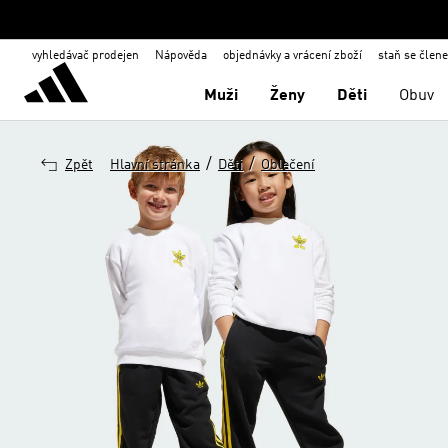
vyhledávač prodejen
Nápověda
objednávky a vrácení zboží
staň se člen
Muži
Ženy
Děti
Obuv
/
/
Zpět
Hlavní stránka
Děti
Oblečení