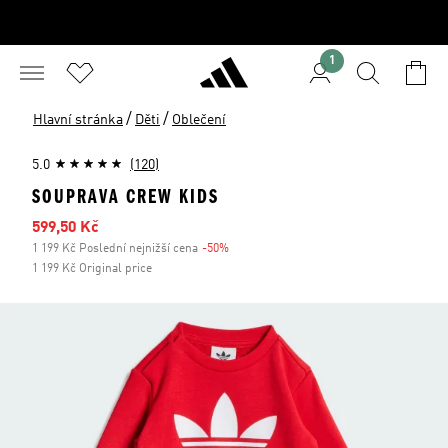
1
/
/
Hlavní stránka
Děti
Oblečení
5.0
(120)
SOUPRAVA CREW KIDS
Zlevněná cena
599,50 Kč
1 199 Kč Poslední nejnižší cena
-50%
Sleva
1 199 Kč Original price