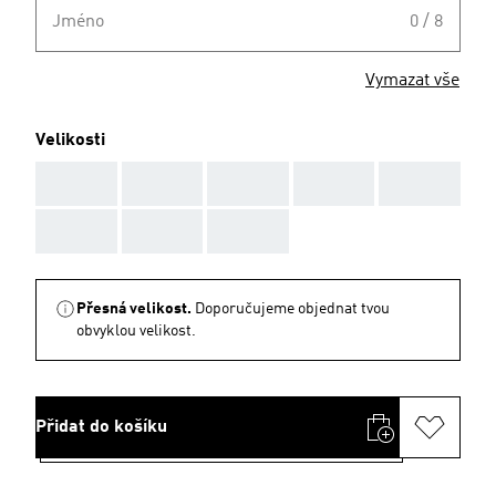
Jméno
0 / 8
Vymazat vše
Velikosti
AAA
AAA
AAA
AAA
AAA
AAA
AAA
AAA
Přesná velikost.
Doporučujeme objednat tvou
obvyklou velikost.
Přidat do košíku