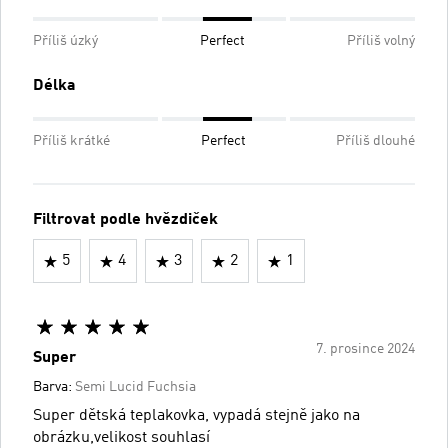
Příliš úzký
Perfect
Příliš volný
Délka
Příliš krátké
Perfect
Příliš dlouhé
Filtrovat podle hvězdiček
5
4
3
2
1
7. prosince 2024
Super
Barva:
Semi Lucid Fuchsia
Super dětská teplakovka, vypadá stejně jako na
obrázku,velikost souhlasí