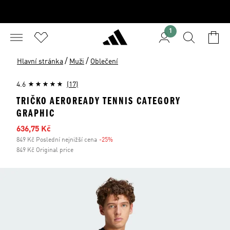
1
/
/
Hlavní stránka
Muži
Oblečení
4.6
(17)
TRIČKO AEROREADY TENNIS CATEGORY
GRAPHIC
Zlevněná cena
636,75 Kč
849 Kč Poslední nejnižší cena
-25%
Sleva
849 Kč Original price