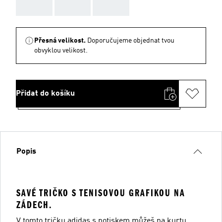
AAA
AAA
AAA
Přesná velikost.
Doporučujeme objednat tvou
obvyklou velikost.
Přidat do košíku
Popis
SAVÉ TRIČKO S TENISOVOU GRAFIKOU NA
ZÁDECH.
V tomto tričku adidas s potiskem můžeš na kurtu