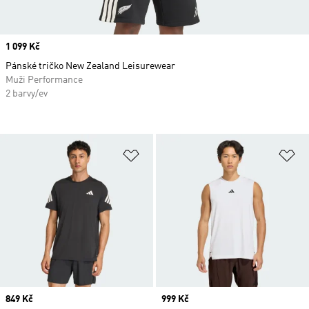
Price
1 099 Kč
Pánské tričko New Zealand Leisurewear
Muži Performance
2 barvy/ev
Přidat do seznamu přání
Př
Price
849 Kč
Price
999 Kč