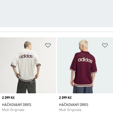
Přidat do seznamu přání
Př
Price
2 399 Kč
Price
2 399 Kč
HÁČKOVANÝ DRES
HÁČKOVANÝ DRES
Muži Originals
Muži Originals