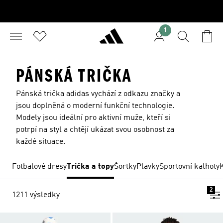
1
PÁNSKÁ TRIČKA
Pánská trička adidas vychází z odkazu značky a
jsou doplněná o moderní funkční technologie.
Modely jsou ideální pro aktivní muže, kteří si
potrpí na styl a chtějí ukázat svou osobnost za
každé situace.
Fotbalové dresy
Trička a topy
Šortky
Plavky
Sportovní kalhoty
2
1211 výsledky