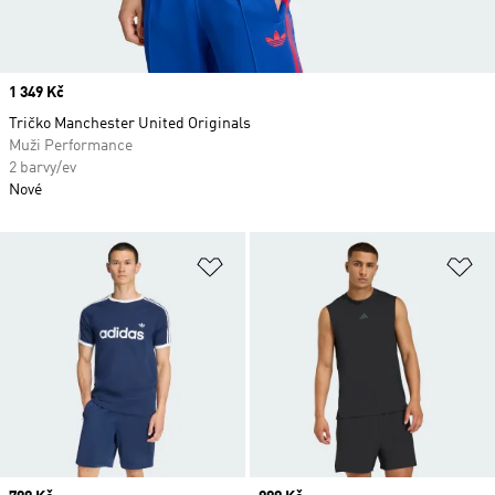
Price
1 349 Kč
Tričko Manchester United Originals
Muži Performance
2 barvy/ev
Nové
Přidat do seznamu přání
Př