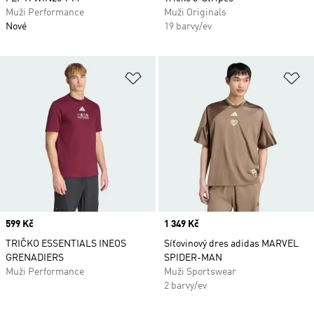
Muži Performance
Muži Originals
Nové
19 barvy/ev
Přidat do seznamu přání
Př
Price
599 Kč
Price
1 349 Kč
TRIČKO ESSENTIALS INEOS
Síťovinový dres adidas MARVEL
GRENADIERS
SPIDER-MAN
Muži Performance
Muži Sportswear
2 barvy/ev