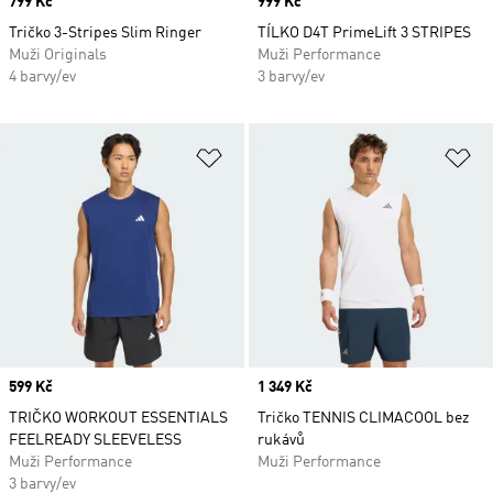
Price
799 Kč
Price
999 Kč
Tričko 3-Stripes Slim Ringer
TÍLKO D4T PrimeLift 3 STRIPES
Muži Originals
Muži Performance
4 barvy/ev
3 barvy/ev
Přidat do seznamu přání
Př
Price
599 Kč
Price
1 349 Kč
TRIČKO WORKOUT ESSENTIALS
Tričko TENNIS CLIMACOOL bez
FEELREADY SLEEVELESS
rukávů
Muži Performance
Muži Performance
3 barvy/ev