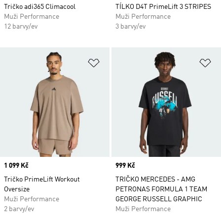
Tričko adi365 Climacool
TÍLKO D4T PrimeLift 3 STRIPES
Muži Performance
Muži Performance
12 barvy/ev
3 barvy/ev
Přidat do seznamu přání
Př
Price
1 099 Kč
Price
999 Kč
Tričko PrimeLift Workout
TRIČKO MERCEDES - AMG
Oversize
PETRONAS FORMULA 1 TEAM
Muži Performance
GEORGE RUSSELL GRAPHIC
2 barvy/ev
Muži Performance