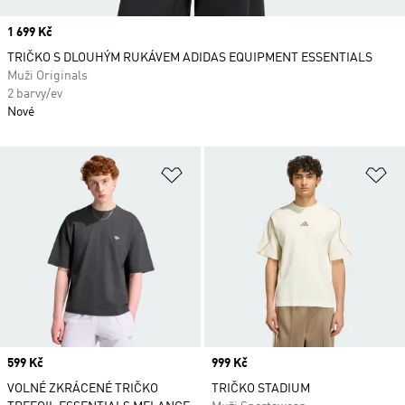
Price
1 699 Kč
TRIČKO S DLOUHÝM RUKÁVEM ADIDAS EQUIPMENT ESSENTIALS
Muži Originals
2 barvy/ev
Nové
Přidat do seznamu přání
Př
Price
599 Kč
Price
999 Kč
VOLNÉ ZKRÁCENÉ TRIČKO
TRIČKO STADIUM