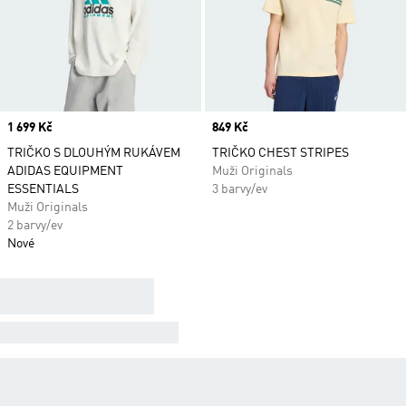
Price
1 699 Kč
Price
849 Kč
TRIČKO S DLOUHÝM RUKÁVEM
TRIČKO CHEST STRIPES
ADIDAS EQUIPMENT
Muži Originals
ESSENTIALS
3 barvy/ev
Muži Originals
2 barvy/ev
Nové