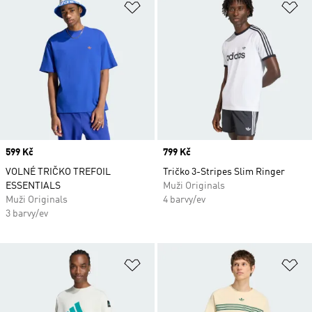
Přidat do seznamu přání
Př
Price
599 Kč
Price
799 Kč
VOLNÉ TRIČKO TREFOIL
Tričko 3-Stripes Slim Ringer
ESSENTIALS
Muži Originals
Muži Originals
4 barvy/ev
3 barvy/ev
Přidat do seznamu přání
Př