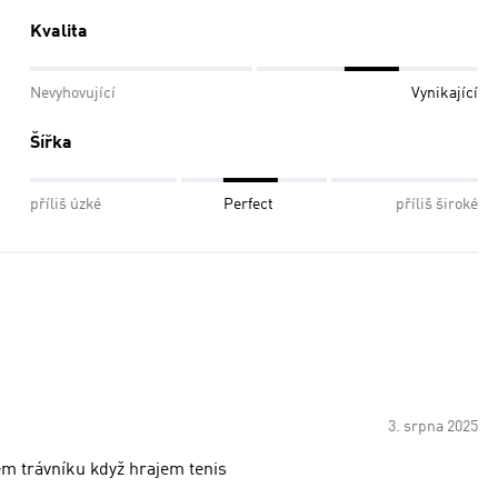
Kvalita
Nevyhovující
Vynikající
Šířka
příliš úzké
Perfect
příliš široké
3. srpna 2025
ém trávníku když hrajem tenis