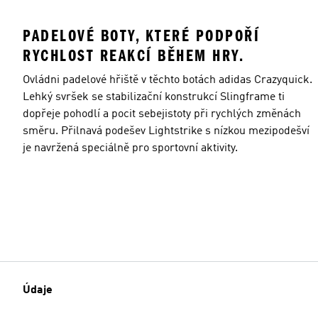
PADELOVÉ BOTY, KTERÉ PODPOŘÍ
RYCHLOST REAKCÍ BĚHEM HRY.
Ovládni padelové hřiště v těchto botách adidas Crazyquick.
Lehký svršek se stabilizační konstrukcí Slingframe ti
dopřeje pohodlí a pocit sebejistoty při rychlých změnách
směru. Přilnavá podešev Lightstrike s nízkou mezipodešví
je navržená speciálně pro sportovní aktivity.
Údaje