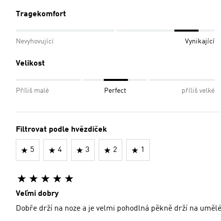
Tragekomfort
Nevyhovující
Vynikající
Velikost
Příliš malé
Perfect
příliš velké
Filtrovat podle hvězdiček
5
4
3
2
1
Veľmi dobry
Dobře drží na noze a je velmi pohodlná pěkně drží na uměl