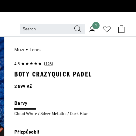
1
Muži • Tenis
4.8
(198)
BOTY CRAZYQUICK PADEL
Cena
2 899 Kč
Barvy
Cloud White / Silver Metallic / Dark Blue
Přizpůsobit