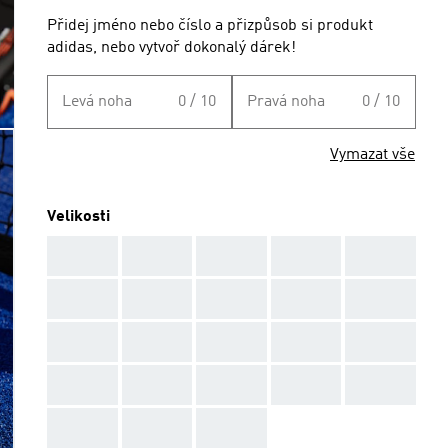
Přidej jméno nebo číslo a přizpůsob si produkt
adidas, nebo vytvoř dokonalý dárek!
Levá noha
0 / 10
Pravá noha
0 / 10
Vymazat vše
Velikosti
AAA
AAA
AAA
AAA
AAA
AAA
AAA
AAA
AAA
AAA
AAA
AAA
AAA
AAA
AAA
AAA
AAA
AAA
AAA
AAA
AAA
AAA
AAA