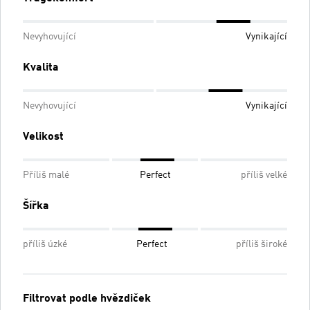
Nevyhovující
Vynikající
Kvalita
Nevyhovující
Vynikající
Velikost
Příliš malé
Perfect
příliš velké
Šířka
příliš úzké
Perfect
příliš široké
Filtrovat podle hvězdiček