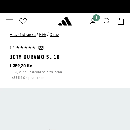
1
/
/
Hlavní stránka
Běh
Obuv
4.4
(22)
BOTY DURAMO SL 10
Aktuální cena
1 359,20 Kč
1 104,35 Kč Poslední nejnižší cena
1 699 Kč Original price