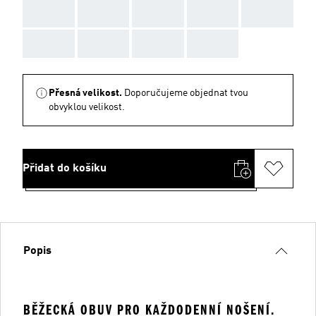
AAA
AAA
AAA
AAA
AAA
AAA
AAA
AAA
AAA
Přesná velikost.
Doporučujeme objednat tvou
obvyklou velikost.
Přidat do košíku
Popis
BĚŽECKÁ OBUV PRO KAŽDODENNÍ NOŠENÍ.