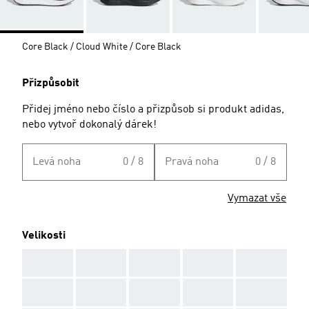
Core Black / Cloud White / Core Black
Přizpůsobit
Přidej jméno nebo číslo a přizpůsob si produkt adidas,
nebo vytvoř dokonalý dárek!
Levá noha
0 / 8
Pravá noha
0 / 8
Vymazat vše
Velikosti
AAA
AAA
AAA
AAA
AAA
AAA
AAA
AAA
AAA
AAA