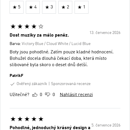
5
4
3
2
1
13. července 2026
Dost muziky za málo peněz.
Barva:
Victory Blue / Cloud White / Lucid Blue
Boty jsou pohodlné. Zatím pouze kladné hodnocení.
Bohužel docela dlouhá čekací doba, která místo
slibované byla skoro o deset dnů delší.
PatrikF
Ověřený zákazník
Sponzorovaná recenze
Užitečné?
0
0
Nahlásit recenzi
5. července 2026
Pohodlné, jednoduchý krásný design a