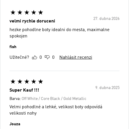
27. dubna 2026
velmi rychle doruceni
hezke pohodlne boty idealni do mesta, maximalne
spokojen
fish
Užitečné?
0
0
Nahlásit recenzi
9. dubna 2025
Super Kauf !!!
Barva:
Off White / Core Black / Gold Metallic
Velmi pohodlné a lehké, velikost boty odpovídá
velikosti nohy
Jouza