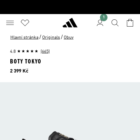
1
/
/
Hlavní stránka
Originals
Obuv
4.8
(665)
BOTY TOKYO
Cena
2 399 Kč