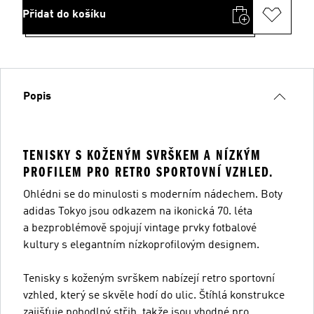
Přidat do košíku
Popis
TENISKY S KOŽENÝM SVRŠKEM A NÍZKÝM
PROFILEM PRO RETRO SPORTOVNÍ VZHLED.
Ohlédni se do minulosti s moderním nádechem. Boty
adidas Tokyo jsou odkazem na ikonická 70. léta
a bezproblémově spojují vintage prvky fotbalové
kultury s elegantním nízkoprofilovým designem.
Tenisky s koženým svrškem nabízejí retro sportovní
vzhled, který se skvěle hodí do ulic. Štíhlá konstrukce
zajišťuje pohodlný střih, takže jsou vhodné pro