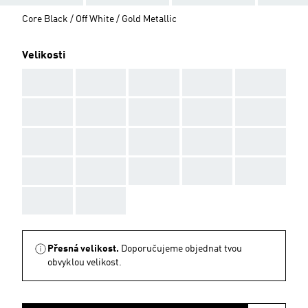
Core Black / Off White / Gold Metallic
Velikosti
AAA
AAA
AAA
AAA
AAA
AAA
AAA
AAA
AAA
AAA
AAA
AAA
AAA
AAA
AAA
AAA
AAA
AAA
AAA
AAA
AAA
AAA
Přesná velikost.
Doporučujeme objednat tvou
obvyklou velikost.