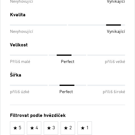
Nevyhovující
Vynikající
Kvalita
Nevyhovující
Vynikající
Velikost
Příliš malé
Perfect
příliš velké
Šířka
příliš úzké
Perfect
příliš široké
Filtrovat podle hvězdiček
5
4
3
2
1