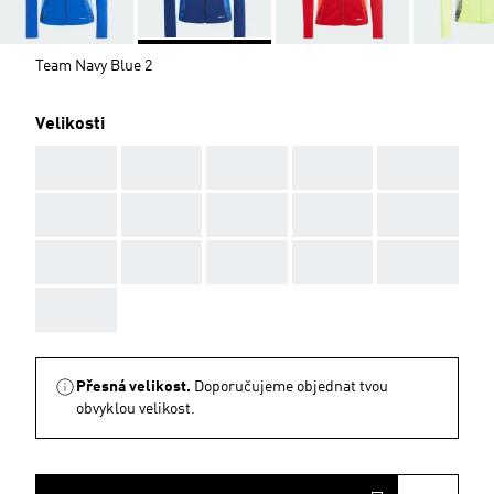
Team Navy Blue 2
Velikosti
AAA
AAA
AAA
AAA
AAA
AAA
AAA
AAA
AAA
AAA
AAA
AAA
AAA
AAA
AAA
AAA
Přesná velikost.
Doporučujeme objednat tvou
obvyklou velikost.