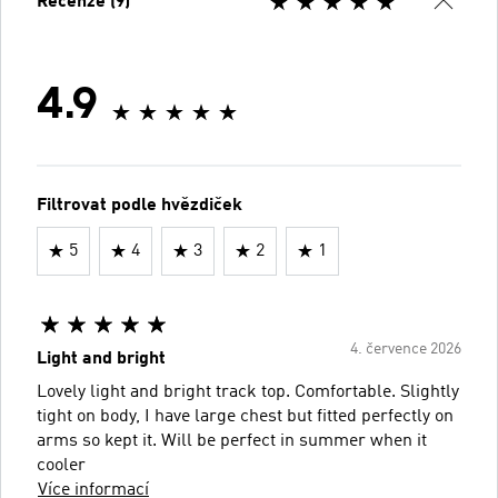
Recenze (9)
4.9
Filtrovat podle hvězdiček
5
4
3
2
1
4. července 2026
Light and bright
Lovely light and bright track top. Comfortable. Slightly
tight on body, I have large chest but fitted perfectly on
arms so kept it. Will be perfect in summer when it
cooler
Více informací