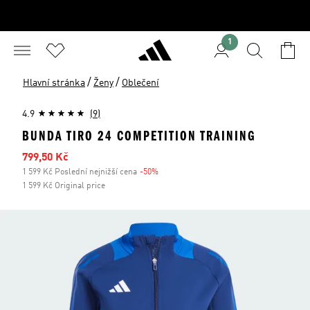
1
/
/
Hlavní stránka
Ženy
Oblečení
4.9
(9)
BUNDA TIRO 24 COMPETITION TRAINING
Zlevněná cena
799,50 Kč
1 599 Kč Poslední nejnižší cena
-50%
Sleva
1 599 Kč Original price