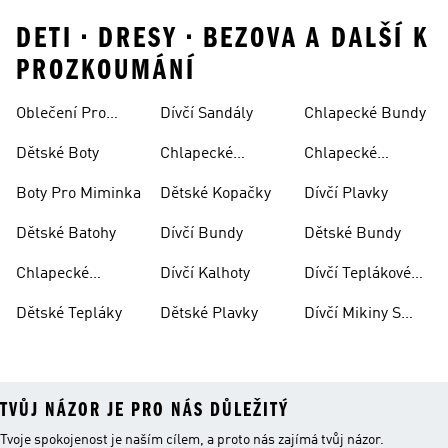
DETI • DRESY • BEZOVA A DALŠÍ K
PROZKOUMÁNÍ
Oblečení Pro
Dívčí Sandály
Chlapecké Bundy
Miminka
Dětské Boty
Chlapecké
Chlapecké
Sandály
Teplákové
Boty Pro Miminka
Dětské Kopačky
Dívčí Plavky
Soupravy
Dětské Batohy
Dívčí Bundy
Dětské Bundy
Chlapecké
Dívčí Kalhoty
Dívčí Teplákové
Kalhoty
Soupravy
Dětské Tepláky
Dětské Plavky
Dívčí Mikiny S
Kapucí
TVŮJ NÁZOR JE PRO NÁS DŮLEŽITÝ
Tvoje spokojenost je naším cílem, a proto nás zajímá tvůj názor.