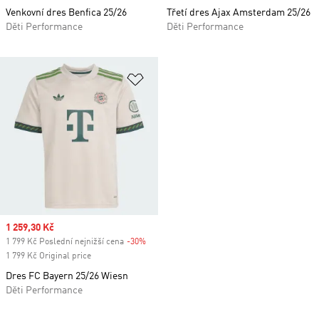
Venkovní dres Benfica 25/26
Třetí dres Ajax Amsterdam 25/26
Děti Performance
Děti Performance
Přidat do seznamu přání
Sale price
1 259,30 Kč
1 799 Kč Poslední nejnižší cena
-30%
Discount
1 799 Kč Original price
Dres FC Bayern 25/26 Wiesn
Děti Performance