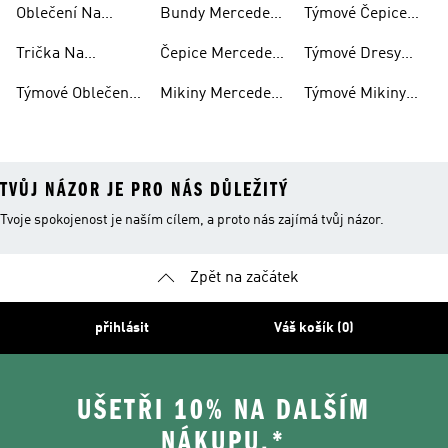
Oblečení Na
Bundy Mercedes-
Týmové Čepice
Motosport
Motosport
amg Petronas F1
Audi Revolut F1
Trička Na
Čepice Mercedes-
Týmové Dresy
Motosport
amg Petronas F1
Audi Revolut F1
Týmové Oblečení
Mikiny Mercedes-
Týmové Mikiny
Na Motosport
amg Petronas F1
Audi Revolut F1 S
Kapucí
TVŮJ NÁZOR JE PRO NÁS DŮLEŽITÝ
Tvoje spokojenost je naším cílem, a proto nás zajímá tvůj názor.
Zpět na začátek
přihlásit
Váš košík (0)
UŠETŘI 10% NA DALŠÍM
NÁKUPU.*