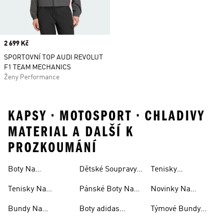
Price
2 699 Kč
SPORTOVNÍ TOP AUDI REVOLUT
F1 TEAM MECHANICS
Ženy Performance
KAPSY • MOTOSPORT • CHLADIVY
MATERIAL A DALŠÍ K
PROZKOUMÁNÍ
Boty Na
Dětské Soupravy
Tenisky
S Kapucí
Motosport
Na Motosport
Mercedes-amg
Tenisky Na
Pánské Boty Na
Novinky Na
Petronas F1
Motosport
Motosport
Motosport
Bundy Na
Boty adidas
Týmové Bundy
Motosport
Supernova Na
Audi Revolut F1