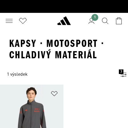
1
KAPSY · MOTOSPORT ·
CHLADIVÝ MATERIÁL
3
1 výsledek
Přidat do seznamu přání