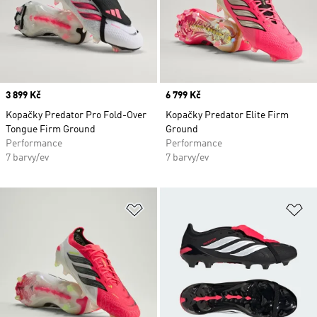
Price
3 899 Kč
Price
6 799 Kč
Kopačky Predator Pro Fold-Over
Kopačky Predator Elite Firm
Tongue Firm Ground
Ground
Performance
Performance
7 barvy/ev
7 barvy/ev
Přidat do seznamu přání
Př