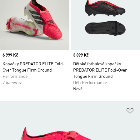
Price
6 999 Kč
Price
3 399 Kč
Kopačky PREDATOR ELITE Fold-
Dětské fotbalové kopačky
Over Tongue Firm Ground
PREDATOR ELITE Fold-Over
Performance
Tongue Firm Ground
7 barvy/ev
Děti Performance
Nové
Př