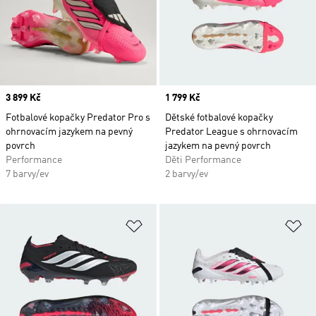
Price
3 899 Kč
Price
1 799 Kč
Fotbalové kopačky Predator Pro s
Dětské fotbalové kopačky
ohrnovacím jazykem na pevný
Predator League s ohrnovacím
povrch
jazykem na pevný povrch
Performance
Děti Performance
7 barvy/ev
2 barvy/ev
Přidat do seznamu přání
Př