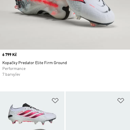
Price
6 799 Kč
Kopačky Predator Elite Firm Ground
Performance
7 barvy/ev
Přidat do seznamu přání
Př