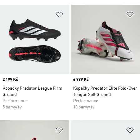
Přidat do seznamu přání
Př
Price
2 199 Kč
Price
6 999 Kč
Kopačky Predator League Firm
Kopačky Predator Elite Fold-Over
Ground
Tongue Soft Ground
Performance
Performance
5 barvy/ev
10 barvy/ev
Přidat do seznamu přání
Př