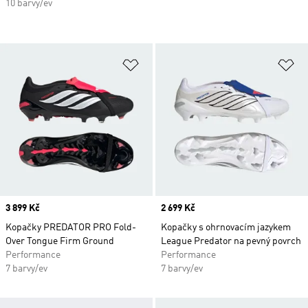
10 barvy/ev
Přidat do seznamu přání
Př
Price
3 899 Kč
Price
2 699 Kč
Kopačky PREDATOR PRO Fold-
Kopačky s ohrnovacím jazykem
Over Tongue Firm Ground
League Predator na pevný povrch
Performance
Performance
7 barvy/ev
7 barvy/ev