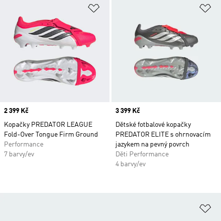
Přidat do seznamu přání
Př
Price
2 399 Kč
Price
3 399 Kč
Kopačky PREDATOR LEAGUE
Dětské fotbalové kopačky
Fold-Over Tongue Firm Ground
PREDATOR ELITE s ohrnovacím
Performance
jazykem na pevný povrch
7 barvy/ev
Děti Performance
4 barvy/ev
Př