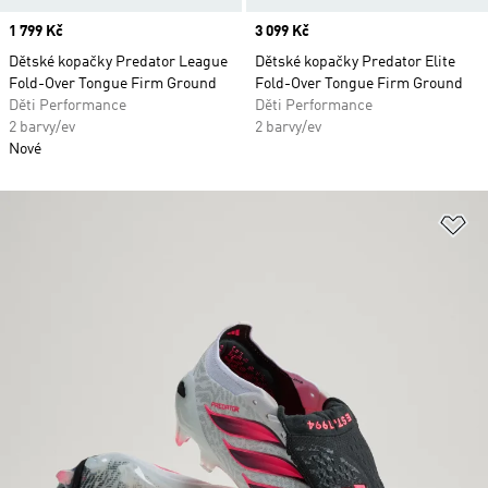
Price
1 799 Kč
Price
3 099 Kč
Dětské kopačky Predator League
Dětské kopačky Predator Elite
Fold-Over Tongue Firm Ground
Fold-Over Tongue Firm Ground
Děti Performance
Děti Performance
2 barvy/ev
2 barvy/ev
Nové
Př