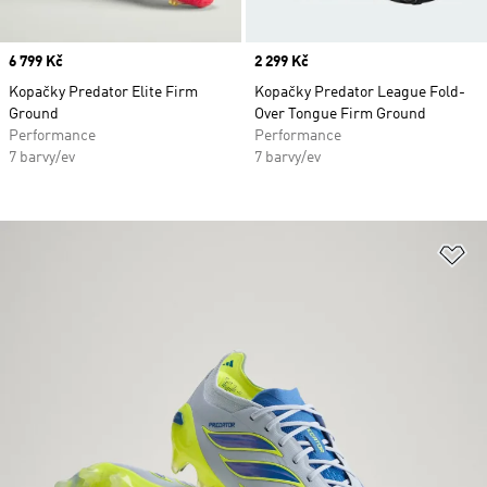
Price
6 799 Kč
Price
2 299 Kč
Kopačky Predator Elite Firm
Kopačky Predator League Fold-
Ground
Over Tongue Firm Ground
Performance
Performance
7 barvy/ev
7 barvy/ev
Př