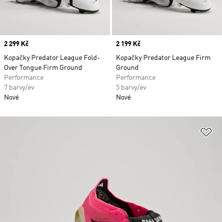
Price
2 299 Kč
Price
2 199 Kč
Kopačky Predator League Fold-
Kopačky Predator League Firm
Over Tongue Firm Ground
Ground
Performance
Performance
7 barvy/ev
5 barvy/ev
Nové
Nové
Př