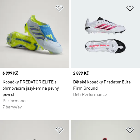
Přidat do seznamu přání
Př
Price
6 999 Kč
Price
2 899 Kč
Kopačky PREDATOR ELITE s
Dětské kopačky Predator Elite
ohrnovacím jazykem na pevný
Firm Ground
povrch
Děti Performance
Performance
7 barvy/ev
Přidat do seznamu přání
Př