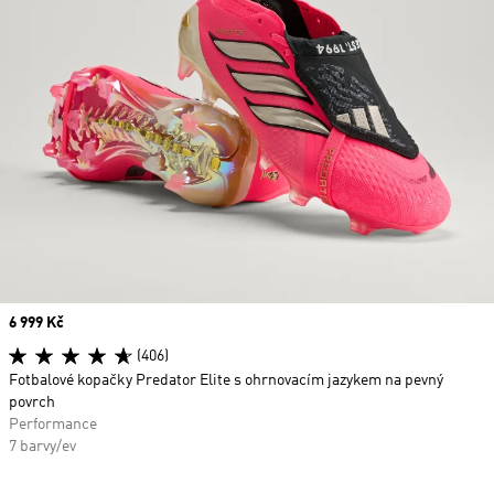
Price
6 999 Kč
(406)
Fotbalové kopačky Predator Elite s ohrnovacím jazykem na pevný
povrch
Performance
7 barvy/ev