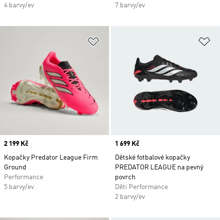
4 barvy/ev
7 barvy/ev
Přidat do seznamu přání
Př
Price
2 199 Kč
Price
1 699 Kč
Kopačky Predator League Firm
Dětské fotbalové kopačky
Ground
PREDATOR LEAGUE na pevný
Performance
povrch
5 barvy/ev
Děti Performance
2 barvy/ev