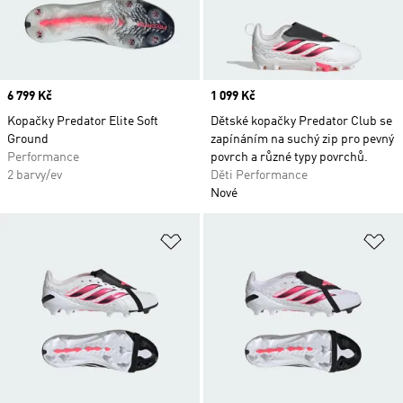
Price
6 799 Kč
Price
1 099 Kč
Kopačky Predator Elite Soft
Dětské kopačky Predator Club se
Ground
zapínáním na suchý zip pro pevný
Performance
povrch a různé typy povrchů.
2 barvy/ev
Děti Performance
Nové
Přidat do seznamu přání
Př