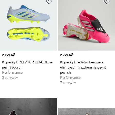
Přidat do seznamu přání
Př
Price
2 199 Kč
Price
2 299 Kč
Kopačky PREDATOR LEAGUE na
Kopačky Predator League s
pevný povrch
ohrnovacím jazykem na pevný
Performance
povrch
5 barvy/ev
Performance
7 barvy/ev