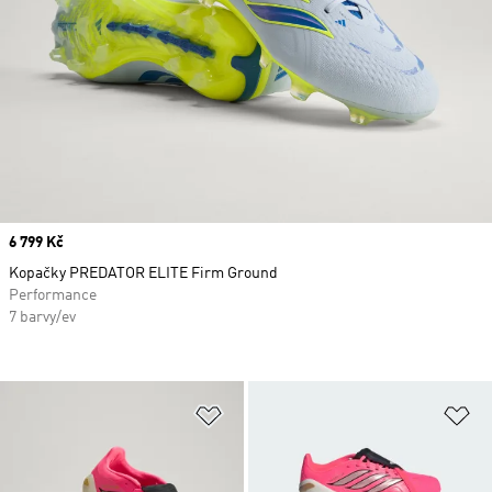
Price
6 799 Kč
Kopačky PREDATOR ELITE Firm Ground
Performance
7 barvy/ev
Přidat do seznamu přání
Př