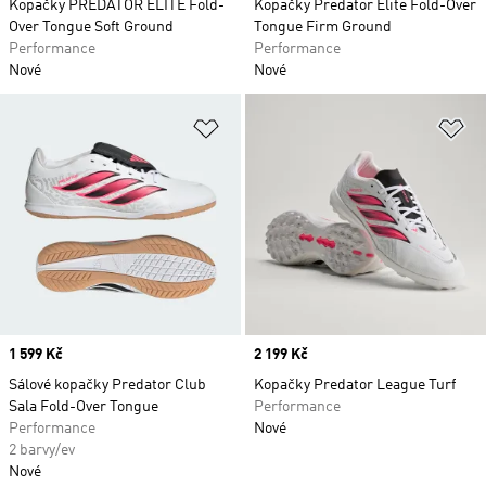
Kopačky PREDATOR ELITE Fold-
Kopačky Predator Elite Fold-Over
Over Tongue Soft Ground
Tongue Firm Ground
Performance
Performance
Nové
Nové
Přidat do seznamu přání
Př
Price
1 599 Kč
Price
2 199 Kč
Sálové kopačky Predator Club
Kopačky Predator League Turf
Sala Fold-Over Tongue
Performance
Performance
Nové
2 barvy/ev
Nové