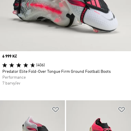
Price
6 999 Kč
(406)
Predator Elite Fold-Over Tongue Firm Ground Football Boots
Performance
7 barvy/ev
Přidat do seznamu přání
Př