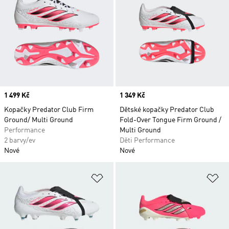
Price
1 499 Kč
Price
1 349 Kč
Kopačky Predator Club Firm
Dětské kopačky Predator Club
Ground/ Multi Ground
Fold-Over Tongue Firm Ground /
Performance
Multi Ground
2 barvy/ev
Děti Performance
Nové
Nové
Přidat do seznamu přání
Př