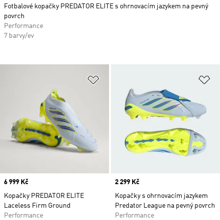
Fotbalové kopačky PREDATOR ELITE s ohrnovacím jazykem na pevný
povrch
Performance
7 barvy/ev
Přidat do seznamu přání
Př
Price
6 999 Kč
Price
2 299 Kč
Kopačky PREDATOR ELITE
Kopačky s ohrnovacím jazykem
Laceless Firm Ground
Predator League na pevný povrch
Performance
Performance