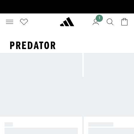
1
PREDATOR
F50
PREDATOR
Vyvolej chaos.
Měj celý zápas pod ko