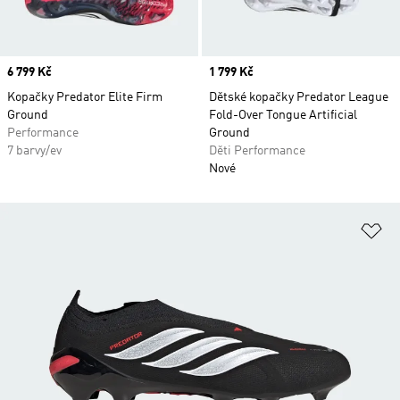
Price
6 799 Kč
Price
1 799 Kč
Kopačky Predator Elite Firm
Dětské kopačky Predator League
Ground
Fold-Over Tongue Artificial
Performance
Ground
7 barvy/ev
Děti Performance
Nové
Př