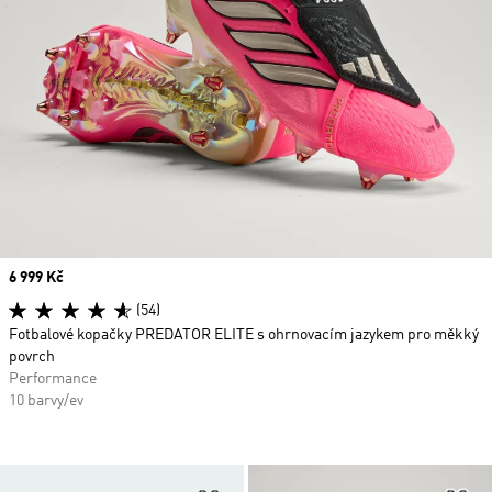
Price
6 999 Kč
(54)
Fotbalové kopačky PREDATOR ELITE s ohrnovacím jazykem pro měkký
povrch
Performance
10 barvy/ev