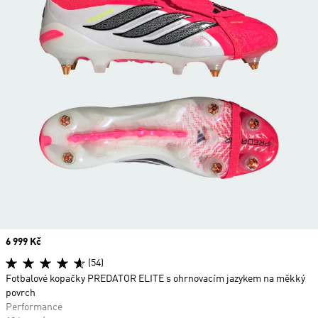
Price
6 999 Kč
(54)
Fotbalové kopačky PREDATOR ELITE s ohrnovacím jazykem na měkký
povrch
Performance