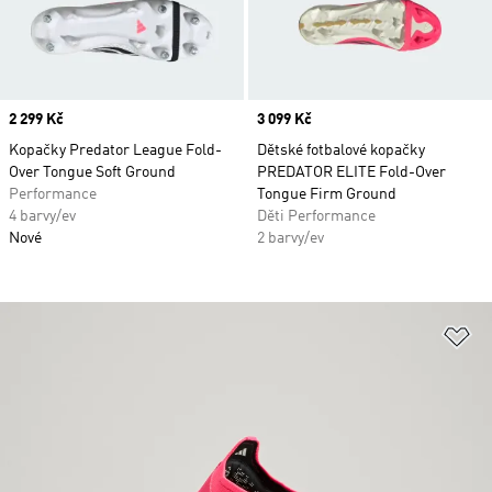
Price
2 299 Kč
Price
3 099 Kč
Kopačky Predator League Fold-
Dětské fotbalové kopačky
Over Tongue Soft Ground
PREDATOR ELITE Fold-Over
Performance
Tongue Firm Ground
4 barvy/ev
Děti Performance
Nové
2 barvy/ev
Př