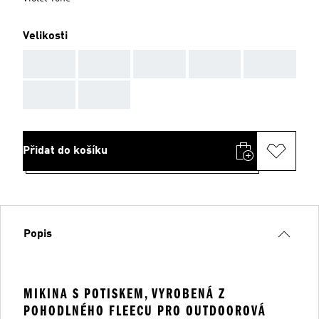
Velikosti
AAA
AAA
AAA
AAA
AAA
AAA
AAA
Přidat do košíku
Popis
MIKINA S POTISKEM, VYROBENÁ Z
POHODLNÉHO FLEECU PRO OUTDOOROVÁ