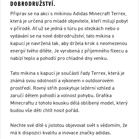
DOBRODRUŽSTVÍ.
Připrav se na akci s mikinou Adidas Minecraft Terrex,
která je určená pro mladé objevitele, kteří milují pobyt
v přírodě. Ať už se jedná o túru po stezkách nebo o
vydávání se na nové dobrodružství, tato mikina s
kapucí je navržená tak, aby držela krok s neomezenou
energií tvého dítěte. Je vyrobená z příjemného fleecu a
nabízí teplo a pohodlí pro chladné dny venku.
Tato mikina s kapucí je součástí řady Terrex, která je
známá svou odolností a výkonem v outdoorovém
prostředí. Rovný střih poskytuje ležérní vzhled a
zaručí dětem pohodlí a volnost pohybu. Grafika
Minecraftu z tohoto kousku dělá oblíbený model, který
budou vše děti chtít nosit pořád.
Nechte své dítě s jistotou objevovat svět s vědomím, že
má k dispozici kvalitu a inovace značky adidas.