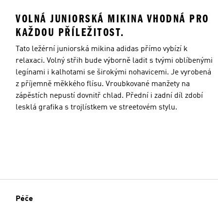
VOLNÁ JUNIORSKÁ MIKINA VHODNÁ PRO
KAŽDOU PŘÍLEŽITOST.
Tato ležérní juniorská mikina adidas přímo vybízí k
relaxaci. Volný střih bude výborně ladit s tvými oblíbenými
legínami i kalhotami se širokými nohavicemi. Je vyrobená
z příjemně měkkého flísu. Vroubkované manžety na
zápěstích nepustí dovnitř chlad. Přední i zadní díl zdobí
lesklá grafika s trojlístkem ve streetovém stylu.
Péče