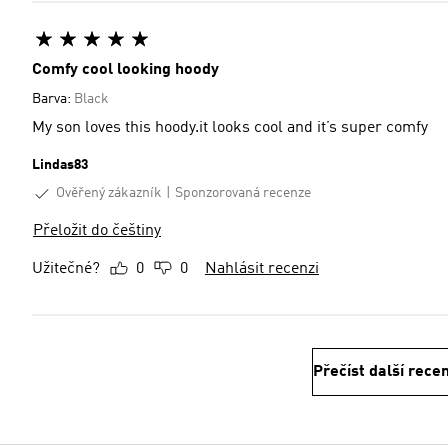
Comfy cool looking hoody
Barva:
Black
My son loves this hoody.it looks cool and it’s super comfy
Lindas83
Ověřený zákazník
Sponzorovaná recenze
Přeložit do češtiny
Užitečné?
0
0
Nahlásit recenzi
Přečíst další rece