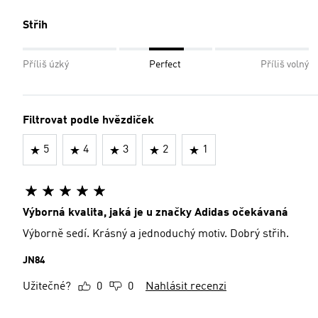
Střih
Příliš úzký
Perfect
Příliš volný
Filtrovat podle hvězdiček
5
4
3
2
1
Výborná kvalita, jaká je u značky Adidas očekávaná
Výborně sedí. Krásný a jednoduchý motiv. Dobrý střih.
JN84
Užitečné?
0
0
Nahlásit recenzi