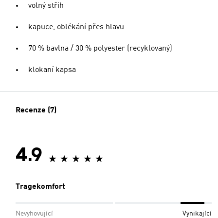
volný střih
kapuce, oblékání přes hlavu
70 % bavlna / 30 % polyester (recyklovaný)
klokaní kapsa
Recenze (7)
4.9
Tragekomfort
Nevyhovující
Vynikající