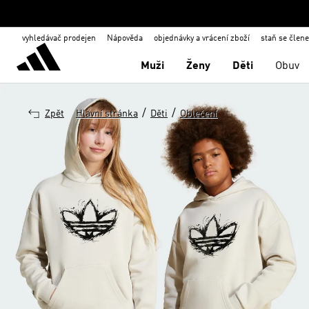
vyhledávač prodejen
Nápověda
objednávky a vrácení zboží
staň se člen
Muži
Ženy
Děti
Obuv
/
/
Zpět
Hlavní stránka
Děti
Oblečení