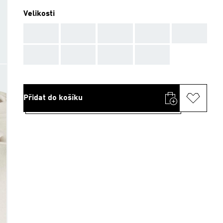
Velikosti
AAA
AAA
AAA
AAA
AAA
AAA
AAA
AAA
AAA
Přidat do košíku