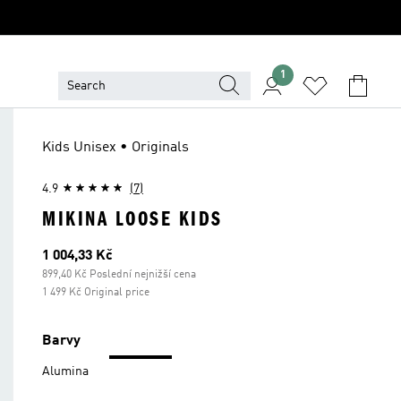
1
Kids Unisex • Originals
4.9
(7)
MIKINA LOOSE KIDS
Aktuální cena
1 004,33 Kč
899,40 Kč Poslední nejnižší cena
1 499 Kč Original price
Barvy
Alumina