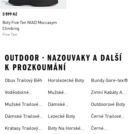
Price
3 599 Kč
Boty Five Ten NIAD Moccasym
Climbing
Five Ten
OUTDOOR • NAZOUVAKY A DALŠÍ
K PROZKOUMÁNÍ
Obuv Trailový Běh
Horolezecké Boty
Bundy Gore-tex®
Voděodolné
Mužské
Zimní Kabáty A
Trailové Běžecké
Horolezecké Boty
Bundy
Mužské Trailové
Dámské
Outdoorové Boty
Boty
Běžecké Boty
Horolezecké Boty
Dámské Trailové
Lezecké Boty
Černé Trailové
Běžecké Boty
Běžecké Boty
Krátasy Trailový
Boty Na Horské
Černé