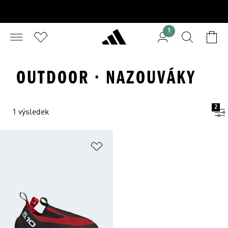
1
OUTDOOR · NAZOUVÁKY
2
1 výsledek
Přidat do seznamu přání