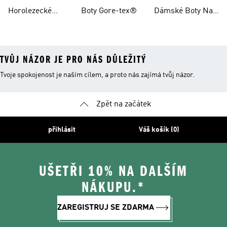
Běh
Kolo
Horolezecké Boty
Horolezecké
Boty Gore-tex®
Dámské Boty Na
Oblečení
Horské Kolo
TVŮJ NÁZOR JE PRO NÁS DŮLEŽITÝ
Tvoje spokojenost je naším cílem, a proto nás zajímá tvůj názor.
Zpět na začátek
přihlásit
Váš košík (0)
UŠETŘI 10% NA DALŠÍM
NÁKUPU.*
ZAREGISTRUJ SE ZDARMA