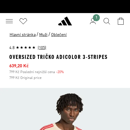
1
/
/
Hlavní stránka
Muži
Oblečení
4.8
(105)
OVERSIZED TRIČKO ADICOLOR 3-STRIPES
Zlevněná cena
639,20 Kč
799 Kč Poslední nejnižší cena
-20%
Sleva
799 Kč Original price