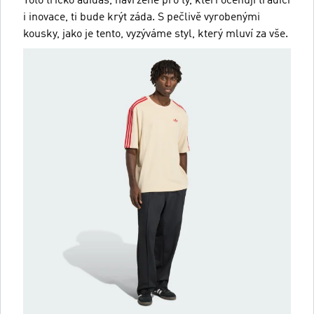
Toto tričko adidas, navržené pro ty, kteří oceňují tradici
i inovace, ti bude krýt záda. S pečlivě vyrobenými
kousky, jako je tento, vyzýváme styl, který mluví za vše.