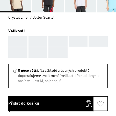
Crystal Linen / Better Scarlet
Velikosti
AAA
AAA
AAA
AAA
AAA
AAA
AAA
AAA
O něco větší.
Na základě vrácených produktů
doporučujeme zvolit menší velikost.
(Pokud obvykle
nosíš velikost M, objednej S)
Přidat do košíku