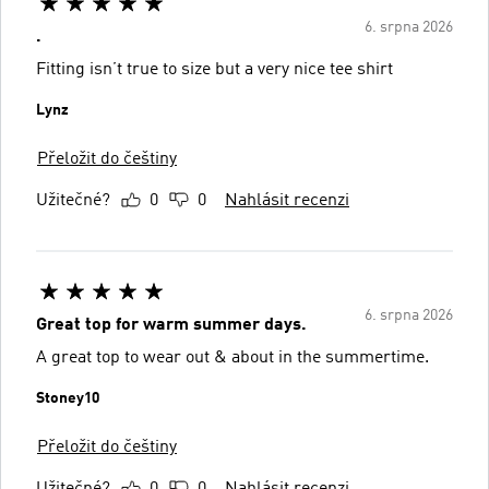
6. srpna 2026
.
Fitting isn’t true to size but a very nice tee shirt
Lynz
Přeložit do češtiny
Užitečné?
0
0
Nahlásit recenzi
6. srpna 2026
Great top for warm summer days.
A great top to wear out & about in the summertime.
Stoney10
Přeložit do češtiny
Užitečné?
0
0
Nahlásit recenzi