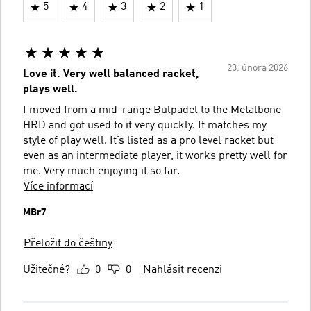
5
4
3
2
1
23. února 2026
Love it. Very well balanced racket,
plays well.
I moved from a mid-range Bulpadel to the Metalbone
HRD and got used to it very quickly. It matches my
style of play well. It’s listed as a pro level racket but
even as an intermediate player, it works pretty well for
me. Very much enjoying it so far.
Více informací
MBr7
Přeložit do češtiny
Užitečné?
0
0
Nahlásit recenzi