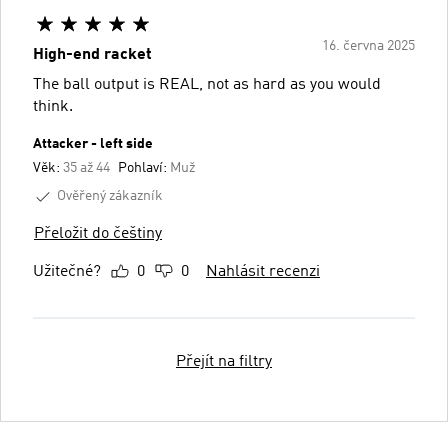
16. června 2025
High-end racket
The ball output is REAL, not as hard as you would
think.
Attacker - left side
Věk:
35 až 44
Pohlaví:
Muž
Ověřený zákazník
Přeložit do češtiny
Užitečné?
0
0
Nahlásit recenzi
Přejít na filtry