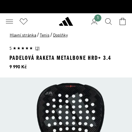
1
/
/
Hlavní stránka
Tenis
Doplňky
5
(2)
PADELOVÁ RAKETA METALBONE HRD+ 3.4
Cena
9 990 Kč