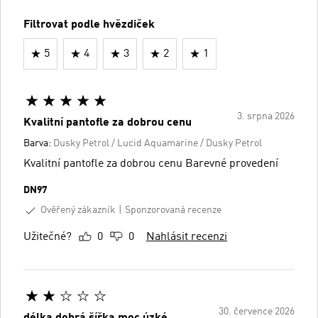
Filtrovat podle hvězdiček
5
4
3
2
1
3. srpna 2026
Kvalitní pantofle za dobrou cenu
Barva:
Dusky Petrol / Lucid Aquamarine / Dusky Petrol
Kvalitní pantofle za dobrou cenu Barevné provedení
DN97
Ověřený zákazník
Sponzorovaná recenze
Užitečné?
0
0
Nahlásit recenzi
30. července 2026
délka dobrá,šířka moc úzké