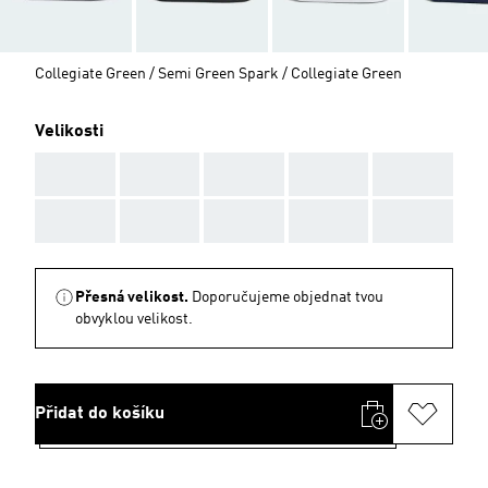
Collegiate Green / Semi Green Spark / Collegiate Green
Velikosti
AAA
AAA
AAA
AAA
AAA
AAA
AAA
AAA
AAA
AAA
Přesná velikost.
Doporučujeme objednat tvou
obvyklou velikost.
Přidat do košíku