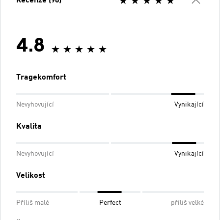
Recenze (98)
4.8
Tragekomfort
Nevyhovující
Vynikající
Kvalita
Nevyhovující
Vynikající
Velikost
Příliš malé
Perfect
příliš velké