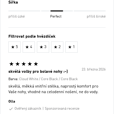
Šířka
příliš úzké
Perfect
příliš široké
Filtrovat podle hvězdiček
5
4
3
2
1
23. března 2026
skvělá volby pro bolavé nohy :-)
Barva:
Cloud White / Core Black / Core Black
skvělá, měkká vnitřní stélka, naprostý komfort pro
Vaše nohy, vhodné na celodenní nošení, ne do vody.
Olla
Ověřený zákazník
Sponzorovaná recenze