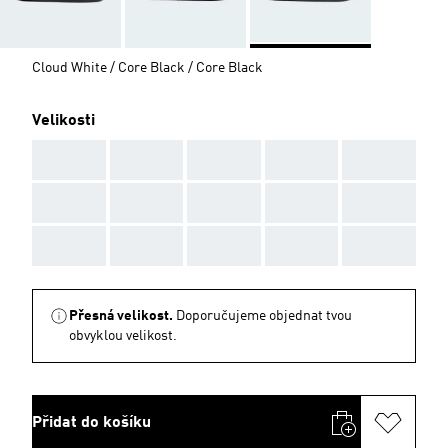
Cloud White / Core Black / Core Black
Velikosti
AAA
AAA
AAA
AAA
AAA
AAA
AAA
AAA
AAA
AAA
AAA
AAA
AAA
AAA
AAA
Přesná velikost.
Doporučujeme objednat tvou
obvyklou velikost.
Přidat do košíku