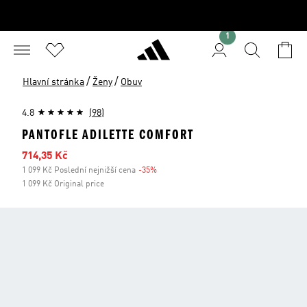
1
/
/
Hlavní stránka
Ženy
Obuv
4.8
(98)
PANTOFLE ADILETTE COMFORT
Zlevněná cena
714,35 Kč
1 099 Kč Poslední nejnižší cena
-35%
Sleva
1 099 Kč Original price