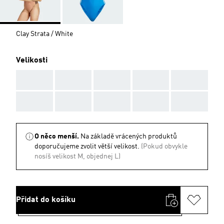
Clay Strata / White
Velikosti
AAA
AAA
AAA
AAA
AAA
AAA
AAA
AAA
AAA
AAA
O něco menší.
Na základě vrácených produktů
doporučujeme zvolit větší velikost.
(Pokud obvykle
nosíš velikost M, objednej L)
Přidat do košíku