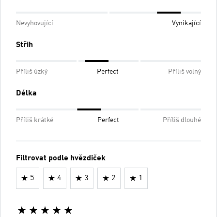
Nevyhovující
Vynikající
Střih
Příliš úzký
Perfect
Příliš volný
Délka
Příliš krátké
Perfect
Příliš dlouhé
Filtrovat podle hvězdiček
5
4
3
2
1