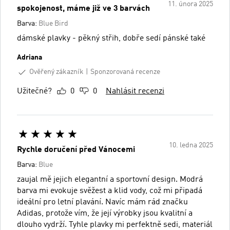
11. února 2025
spokojenost, máme již ve 3 barvách
Barva:
Blue Bird
dámské plavky - pěkný střih, dobře sedí pánské také
Adriana
Ověřený zákazník
Sponzorovaná recenze
Užitečné?
0
0
Nahlásit recenzi
10. ledna 2025
Rychle doručení před Vánocemi
Barva:
Blue
zaujal mě jejich elegantní a sportovní design. Modrá
barva mi evokuje svěžest a klid vody, což mi připadá
ideální pro letní plavání. Navíc mám rád značku
Adidas, protože vím, že její výrobky jsou kvalitní a
dlouho vydrží. Tyhle plavky mi perfektně sedi, materiál