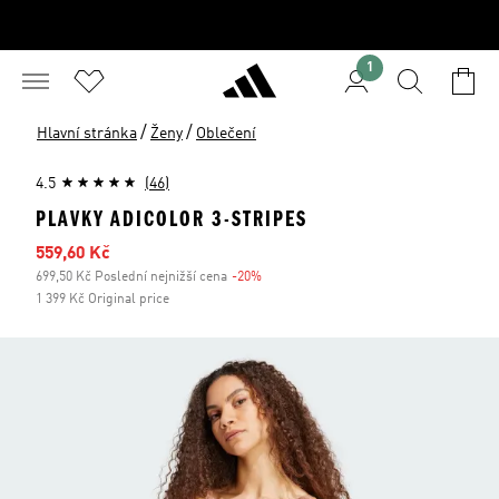
1
/
/
Hlavní stránka
Ženy
Oblečení
4.5
(46)
PLAVKY ADICOLOR 3-STRIPES
Zlevněná cena
559,60 Kč
699,50 Kč Poslední nejnižší cena
-20%
Sleva
1 399 Kč Original price