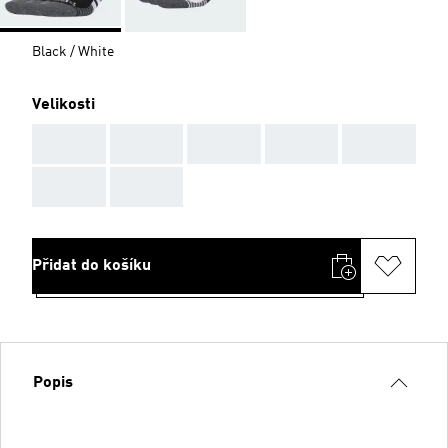
Black / White
Velikosti
AAA
AAA
AAA
AAA
AAA
AAA
AAA
Přidat do košíku
Popis