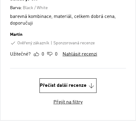
Barva:
Black / White
barevná kombinace, materiál, celkem dobrá cena,
doporučuji
Martin
Ověřený zákazník
Sponzorovaná recenze
Užitečné?
0
0
Nahlásit recenzi
Přečíst další recenze
Přejít na filtry