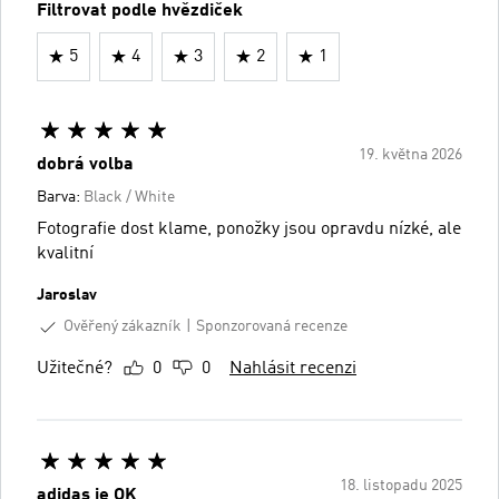
Filtrovat podle hvězdiček
5
4
3
2
1
19. května 2026
dobrá volba
Barva:
Black / White
Fotografie dost klame, ponožky jsou opravdu nízké, ale
kvalitní
Jaroslav
Ověřený zákazník
Sponzorovaná recenze
Užitečné?
0
0
Nahlásit recenzi
18. listopadu 2025
adidas je OK