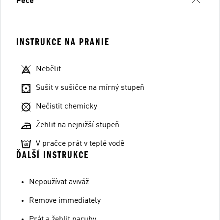
Péče
INSTRUKCE NA PRANIE
Nebělit
Sušit v sušičce na mírný stupeň
Nečistit chemicky
Žehlit na nejnižší stupeň
V pračce prát v teplé vodě
ĎALŠÍ INSTRUKCE
Nepoužívat aviváž
Remove immediately
Prát a žehlit naruby