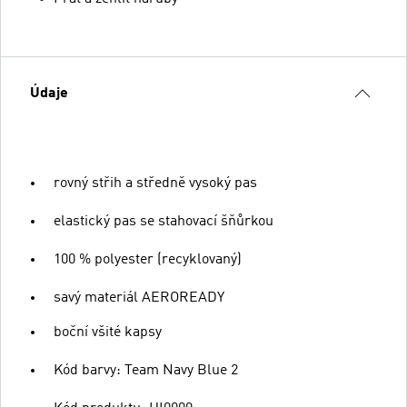
Údaje
rovný střih a středně vysoký pas
elastický pas se stahovací šňůrkou
100 % polyester (recyklovaný)
savý materiál AEROREADY
boční všité kapsy
Kód barvy: Team Navy Blue 2