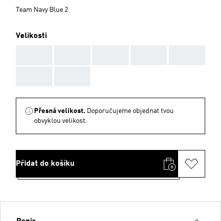
Team Navy Blue 2
Velikosti
AAA
AAA
AAA
AAA
AAA
AAA
AAA
Přesná velikost.
Doporučujeme objednat tvou
obvyklou velikost.
Přidat do košíku