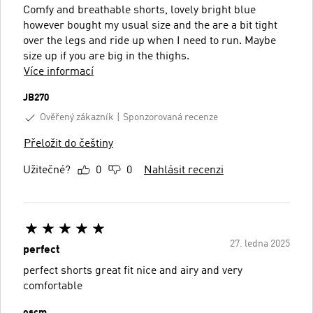
Comfy and breathable shorts, lovely bright blue
however bought my usual size and the are a bit tight
over the legs and ride up when I need to run. Maybe
size up if you are big in the thighs.
Více informací
JB270
Ověřený zákazník
Sponzorovaná recenze
Přeložit do češtiny
Užitečné?
0
0
Nahlásit recenzi
27. ledna 2025
perfect
perfect shorts great fit nice and airy and very
comfortable
oscm