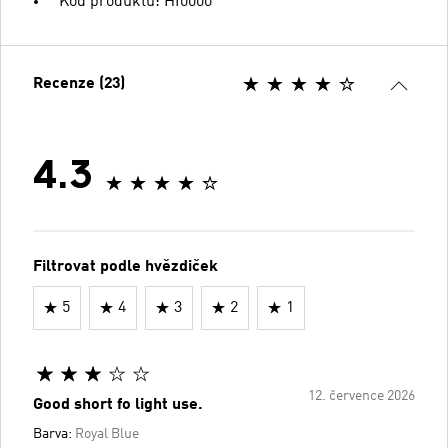
Kód produktu: HI0000
Recenze (23)
4.3
Filtrovat podle hvězdiček
5
4
3
2
1
12. července 2026
Good short fo light use.
Barva:
Royal Blue