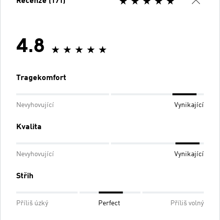
Recenze (171)
4.8
Tragekomfort
Nevyhovující
Vynikající
Kvalita
Nevyhovující
Vynikající
Střih
Příliš úzký
Perfect
Příliš volný