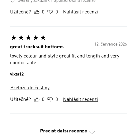
Ověřený zákazník
Sponzorovaná recenze
Užitečné?
0
0
Nahlásit recenzi
12. července 2026
great tracksuit bottoms
lovely colour and style great fit and length and very
comfortable
vixta12
Přeložit do češtiny
Užitečné?
0
0
Nahlásit recenzi
Přečíst další recenze