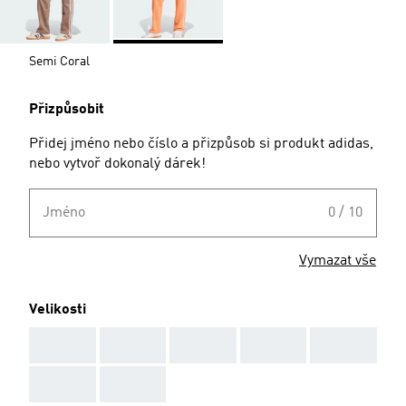
Semi Coral
Přizpůsobit
Přidej jméno nebo číslo a přizpůsob si produkt adidas,
nebo vytvoř dokonalý dárek!
Jméno
0 / 10
Vymazat vše
Velikosti
AAA
AAA
AAA
AAA
AAA
AAA
AAA