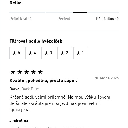
Délka
Příliš krátké
Perfect
Příliš dlouhé
Filtrovat podle hvězdiček
5
4
3
2
1
20. ledna 2025
Kvalitní, pohodlné, prostě super.
Barva:
Dark Blue
Krásně sedí, velmi příjemné. Na mou výšku 164cm
delší, ale zkrátila jsem si je. Jinak jsem velmi
spokojená.
Jindrulina