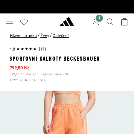
1
/
/
Hlavní stránka
Ženy
Oblečení
4.8
(171)
SPORTOVNÍ KALHOTY BECKENBAUER
Zlevněná cena
799,50 Kč
879,45 Kč Poslední nejnižší cena
-9%
Sleva
1 599 Kč Original price