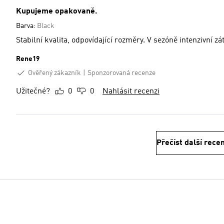
Kupujeme opakovaně.
Barva:
Black
Stabilní kvalita, odpovídající rozměry. V sezóně intenzivn
Rene19
Ověřený zákazník
Sponzorovaná recenze
Užitečné?
0
0
Nahlásit recenzi
Přečíst další rece