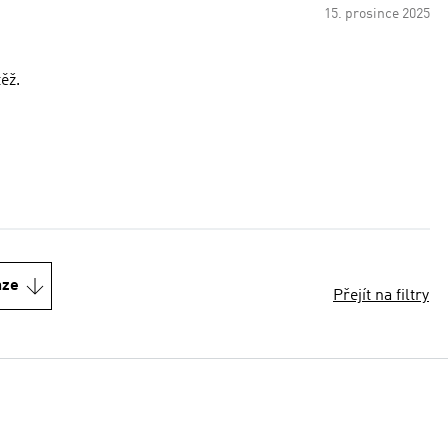
15. prosince 2025
í zátěž.
nze
Přejít na filtry