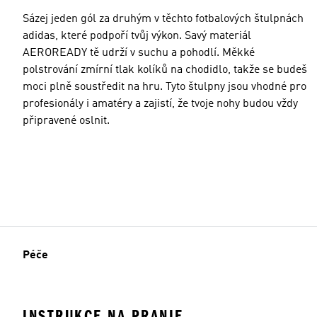
Sázej jeden gól za druhým v těchto fotbalových štulpnách
adidas, které podpoří tvůj výkon. Savý materiál
AEROREADY tě udrží v suchu a pohodlí. Měkké
polstrování zmírní tlak kolíků na chodidlo, takže se budeš
moci plně soustředit na hru. Tyto štulpny jsou vhodné pro
profesionály i amatéry a zajistí, že tvoje nohy budou vždy
připravené oslnit.
Péče
INSTRUKCE NA PRANIE