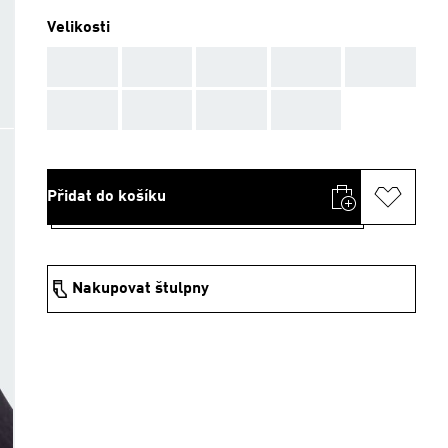
Velikosti
AAA
AAA
AAA
AAA
AAA
AAA
AAA
AAA
AAA
Přidat do košíku
Nakupovat štulpny