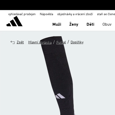
vyhledávač prodejen
Nápověda
objednávky a vrácení zboží
staň se člen
Muži
Ženy
Děti
Obuv
/
/
Zpět
Hlavní stránka
Fotbal
Doplňky