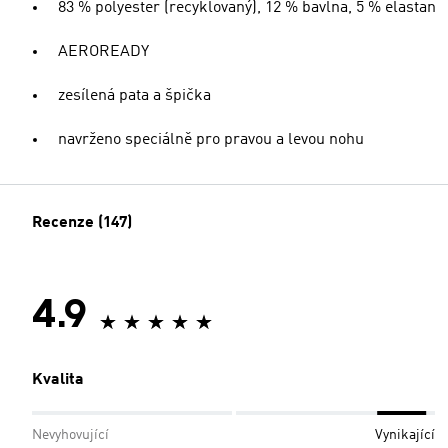
83 % polyester (recyklovaný), 12 % bavlna, 5 % elastan
AEROREADY
zesílená pata a špička
navrženo speciálně pro pravou a levou nohu
Recenze (147)
4.9
Kvalita
Nevyhovující
Vynikající