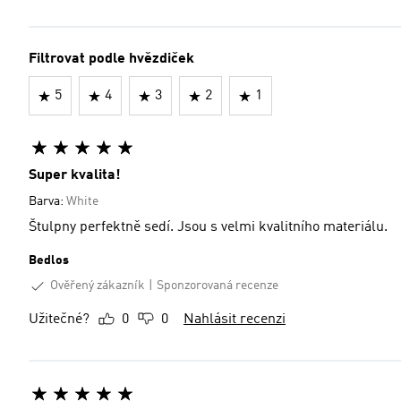
Filtrovat podle hvězdiček
5
4
3
2
1
Super kvalita!
Barva:
White
Štulpny perfektně sedí. Jsou s velmi kvalitního materiálu.
Bedlos
Ověřený zákazník
Sponzorovaná recenze
Užitečné?
0
0
Nahlásit recenzi